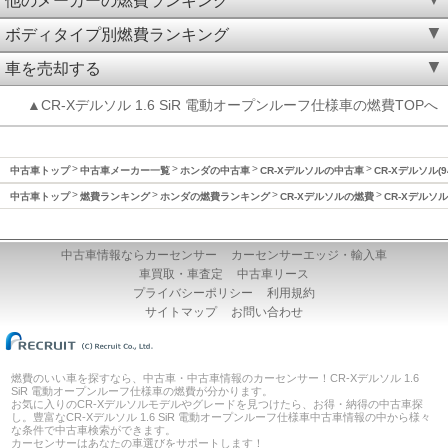
他のメーカーの燃費ランキング
ボディタイプ別燃費ランキング
車を売却する
▲CR-Xデルソル 1.6 SiR 電動オープンルーフ仕様車の燃費TOPへ
中古車トップ
中古車メーカー一覧
ホンダの中古車
CR-Xデルソルの中古車
CR-Xデルソル(
中古車トップ
燃費ランキング
ホンダの燃費ランキング
CR-Xデルソルの燃費
CR-Xデルソル
中古車情報ならカーセンサー
カーセンサーエッジ・輸入車
車買取・車査定
中古車リース
プライバシーポリシー
利用規約
サイトマップ
お問い合わせ
燃費のいい車を探すなら、中古車・中古車情報のカーセンサー！CR-Xデルソル 1.6
SiR 電動オープンルーフ仕様車の燃費が分かります。
お気に入りのCR-Xデルソルモデルやグレードを見つけたら、お得・納得の中古車探
し。豊富なCR-Xデルソル 1.6 SiR 電動オープンルーフ仕様車中古車情報の中から様々
な条件で中古車検索ができます。
カーセンサーはあなたの車選びをサポートします！