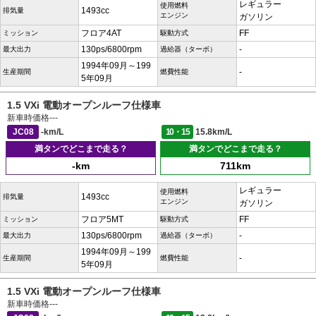
レギュラー
使用燃料
1493cc
排気量
エンジン
ガソリン
フロア4AT
FF
ミッション
駆動方式
130ps/6800rpm
-
最大出力
過給器（ターボ）
1994年09月～199
-
生産期間
燃費性能
5年09月
1.5 VXi 電動オープンルーフ仕様車
新車時価格
---
JC08
-km/L
10・15
15.8km/L
満タンでどこまで走る？
満タンでどこまで走る？
-km
711km
レギュラー
使用燃料
1493cc
排気量
エンジン
ガソリン
フロア5MT
FF
ミッション
駆動方式
130ps/6800rpm
-
最大出力
過給器（ターボ）
1994年09月～199
-
生産期間
燃費性能
5年09月
1.5 VXi 電動オープンルーフ仕様車
新車時価格
---