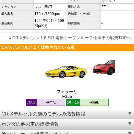
ガソリン
フロア5MT
FF
ミッション
駆動方式
170ps/7800rpm
-
最大出力
過給器（ターボ）
1994年09月～199
-
生産期間
燃費性能
5年09月
▲CR-Xデルソル 1.6 SiR 電動オープンルーフ仕様車の燃費TOPへ
CR-Xデルソルとよく比較されている車
フェラーリ
F355
JC08
-km/L
10・15
-km/L
CR-Xデルソルの他のモデルの燃費情報
ホンダの他の車の燃費情報