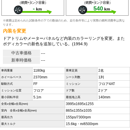
（燃費×タンク容量）
（燃費×タンク容量）
-
540
km
km
※燃費は定められた試験条件の下での数値のため、走行条件等により実際の燃料消費率は異な
ります。
内装を変更
ドアトリムやメーターパネルなど内装のカラーリングを変更。また
ボディカラーの新色を追加している。(1994.9)
中古車価格
---
新車時価格
---
1180kg
2名
車両重量
乗車定員
2370mm
1列
ホイールベース
シート列数
FF
フロア4AT
駆動方式
ミッション
フロア
2ドア
ミッション位置
ドア数
5.1m
140mm
最小回転半径
最低地上高
3995x1695x1255
全長x全幅x全高(mm)
865x1355x1035
室内 全長x全幅x全高(mm)
155ps/7300rpm
最高出力
15.6kg・m/6500rpm
最大トルク