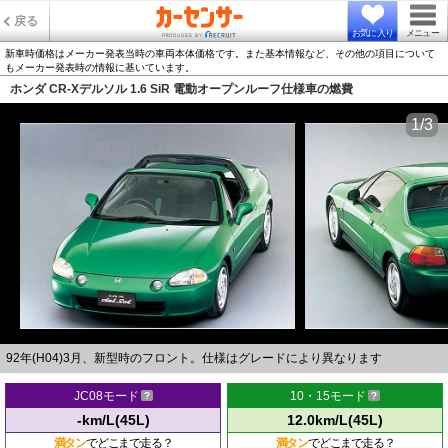
戻る
お気に入り
メニュー
新車時価格はメーカー発表当時の車両本体価格です。また基本情報など、その他の項目について
もメーカー発表時の情報に基いています。
ホンダ CR-Xデルソル 1.6 SiR 電動オープンルーフ仕様車の燃費
1/3
92年(H04)3月、新型時のフロント。仕様はグレードにより異なります
JC08モード
10・15モード
-km/L(45L)
12.0km/L(45L)
満タン
でどこまで走る？
満タン
でどこまで走る？