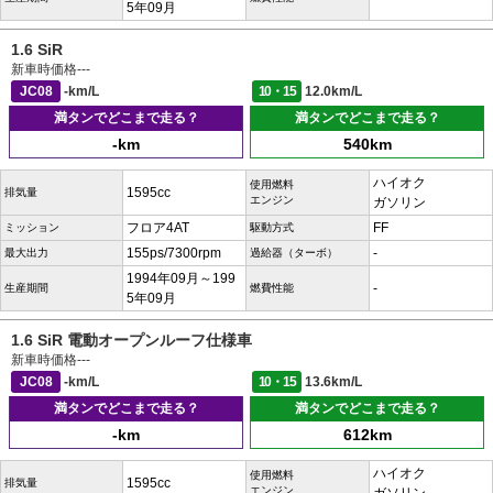
5年09月
1.6 SiR
新車時価格
---
JC08
-km/L
10・15
12.0km/L
満タンでどこまで走る？
満タンでどこまで走る？
-km
540km
ハイオク
使用燃料
1595cc
排気量
エンジン
ガソリン
フロア4AT
FF
ミッション
駆動方式
155ps/7300rpm
-
最大出力
過給器（ターボ）
1994年09月～199
-
生産期間
燃費性能
5年09月
1.6 SiR 電動オープンルーフ仕様車
新車時価格
---
JC08
-km/L
10・15
13.6km/L
満タンでどこまで走る？
満タンでどこまで走る？
-km
612km
ハイオク
使用燃料
1595cc
排気量
エンジン