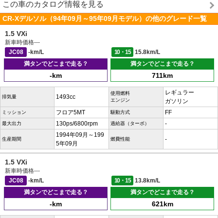
この車のカタログ情報を見る
CR-Xデルソル（94年09月～95年09月モデル）の他のグレード一覧
1.5 VXi
新車時価格
---
JC08
-km/L
10・15
15.8km/L
満タンでどこまで走る？
満タンでどこまで走る？
-km
711km
レギュラー
使用燃料
1493cc
排気量
エンジン
ガソリン
フロア5MT
FF
ミッション
駆動方式
130ps/6800rpm
-
最大出力
過給器（ターボ）
1994年09月～199
-
生産期間
燃費性能
5年09月
1.5 VXi
新車時価格
---
JC08
-km/L
10・15
13.8km/L
満タンでどこまで走る？
満タンでどこまで走る？
-km
621km