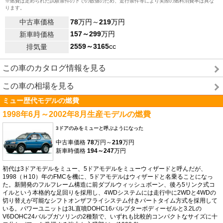
※燃費は定められた試験条件の下での数値のため、走行条件等により実際の燃料消費率は異な
ります。
中古車価格
78
万円～
219
万円
157～299
万円
新車時価格
2559～3165
cc
排気量
この車のカタログ情報を見る
この車の相場を見る
ミュー歴代モデルの燃費
1998年6月～2002年8月生産モデルの燃費
3ドアのみをミューと呼ぶようになった
中古車価格
78
万円～
219
万円
新車時価格
194～247
万円
初代は3ドアモデルをミュー、5ドアモデルをミューウィザードと呼んだが、
1998（Ｈ10）年のFMCを機に、5ドアモデルはウィザードと名乗ることになっ
た。新開発のフルフレーム構造に前ダブルウィッシュボーン、後ろ5リンク式コ
イルという本格的な足回りを採用し、4WDシステムには走行中に2WDと4WDの
切り替えが可能なシフトオンザフライシステム付きパートタイム方式を採用して
いる。パワーユニットは3L直噴DOHC16バルブターボディーゼルと3.2Lの
V6DOHC24バルブガソリンの2種類で、いずれも比較的コンパクトなサイズに十