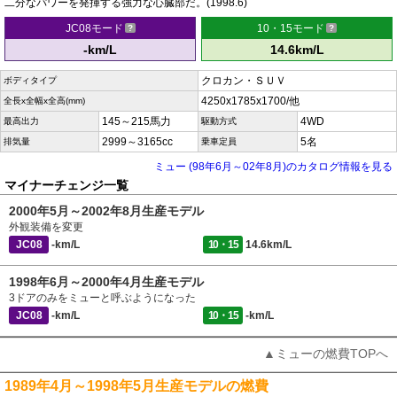
二分なパワーを発揮する強力な心臓部だ。(1998.6)
JC08モード
10・15モード
-km/L
14.6km/L
クロカン・ＳＵＶ
ボディタイプ
4250x1785x1700/他
全長x全幅x全高(mm)
145～215馬力
4WD
最高出力
駆動方式
2999～3165cc
5名
排気量
乗車定員
ミュー (98年6月～02年8月)のカタログ情報を見る
マイナーチェンジ一覧
2000年5月～2002年8月生産モデル
外観装備を変更
JC08
-km/L
10・15
14.6km/L
1998年6月～2000年4月生産モデル
3ドアのみをミューと呼ぶようになった
JC08
-km/L
10・15
-km/L
▲ミューの燃費TOPへ
1989年4月～1998年5月生産モデルの燃費