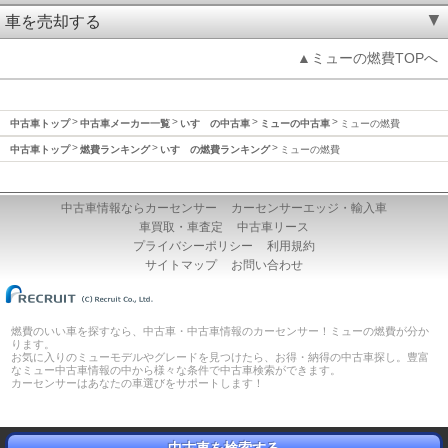
車を売却する
▲ミューの燃費TOPへ
中古車トップ
中古車メーカー一覧
いすゞの中古車
ミューの中古車
ミューの燃費
中古車トップ
燃費ランキング
いすゞの燃費ランキング
ミューの燃費
中古車情報ならカーセンサー
カーセンサーエッジ・輸入車
車買取・車査定
中古車リース
プライバシーポリシー
利用規約
サイトマップ
お問い合わせ
燃費のいい車を探すなら、中古車・中古車情報のカーセンサー！ミューの燃費が分か
ります。
お気に入りのミューモデルやグレードを見つけたら、お得・納得の中古車探し。豊富
なミュー中古車情報の中から様々な条件で中古車検索ができます。
カーセンサーはあなたの車選びをサポートします！