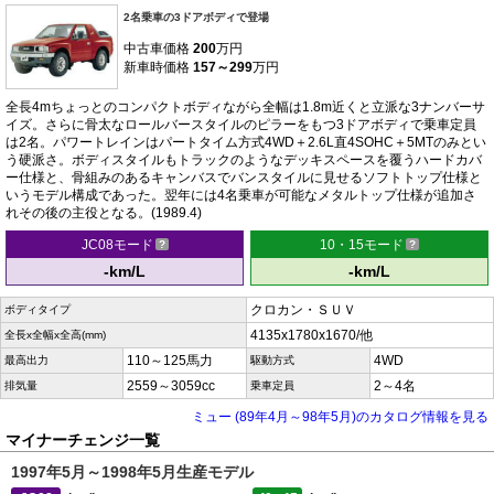
2名乗車の3ドアボディで登場
中古車価格
200
万円
新車時価格
157～299
万円
全長4mちょっとのコンパクトボディながら全幅は1.8m近くと立派な3ナンバーサ
イズ。さらに骨太なロールバースタイルのピラーをもつ3ドアボディで乗車定員
は2名。パワートレインはパートタイム方式4WD＋2.6L直4SOHC＋5MTのみとい
う硬派さ。ボディスタイルもトラックのようなデッキスペースを覆うハードカバ
ー仕様と、骨組みのあるキャンバスでバンスタイルに見せるソフトトップ仕様と
いうモデル構成であった。翌年には4名乗車が可能なメタルトップ仕様が追加さ
れその後の主役となる。(1989.4)
JC08モード
10・15モード
-km/L
-km/L
クロカン・ＳＵＶ
ボディタイプ
4135x1780x1670/他
全長x全幅x全高(mm)
110～125馬力
4WD
最高出力
駆動方式
2559～3059cc
2～4名
排気量
乗車定員
ミュー (89年4月～98年5月)のカタログ情報を見る
マイナーチェンジ一覧
1997年5月～1998年5月生産モデル