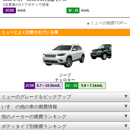
2名乗車の3ドアボディで登場
JC08
-km/L
10・15
-km/L
▲ミューの燃費TOPへ
ミューとよく比較されている車
ジープ
チェロキー
JC08
6.7～10.5km/L
10・15
5.9～7.1km/L
ミューのグレードをピックアップ
いすゞの他の車の燃費情報
他のメーカーの燃費ランキング
ボディタイプ別燃費ランキング