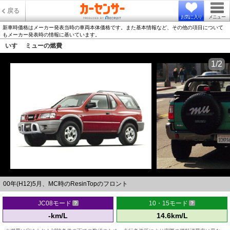
戻る
お気に入り
メニュー
新車時価格はメーカー発表当時の車両本体価格です。また基本情報など、その他の項目について
もメーカー発表時の情報に基いています。
いすゞ ミューの燃費
1/2
00年(H12)5月、MC時のResinTopのフロント
JC08モード
10・15モード
-km/L
14.6km/L