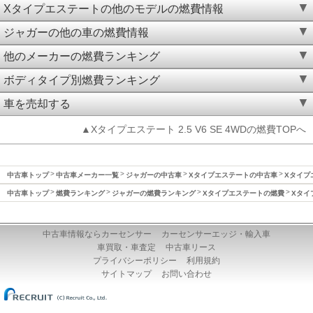
Xタイプエステートの他のモデルの燃費情報
ジャガーの他の車の燃費情報
他のメーカーの燃費ランキング
ボディタイプ別燃費ランキング
車を売却する
▲Xタイプエステート 2.5 V6 SE 4WDの燃費TOPへ
中古車トップ
中古車メーカー一覧
ジャガーの中古車
Xタイプエステートの中古車
Xタイプエ
中古車トップ
燃費ランキング
ジャガーの燃費ランキング
Xタイプエステートの燃費
Xタイ
中古車情報ならカーセンサー
カーセンサーエッジ・輸入車
車買取・車査定
中古車リース
プライバシーポリシー
利用規約
サイトマップ
お問い合わせ