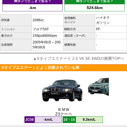
満タンでどこまで走る？
満タンでどこまで走る？
-km
524.6km
ハイオク
使用燃料
2096cc
排気量
エンジン
ガソリン
フロア5AT
FF
ミッション
駆動方式
159ps/6800rpm
-
最大出力
過給器（ターボ）
2005年06月～200
-
生産期間
燃費性能
5年09月
▲Xタイプエステート 2.5 V6 SE 4WDの燃費TOPへ
Xタイプエステートとよく比較されている車
ＢＭＷ
Z3クーペ
JC08
-km/L
10・15
9.3km/L