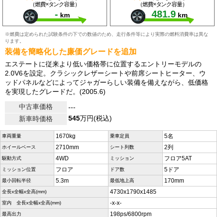
（燃費×タンク容量）
（燃費×タンク容量）
-
481.9
km
km
※燃費は定められた試験条件の下での数値のため、走行条件等により実際の燃料消費率は異な
ります。
装備を簡略化した廉価グレードを追加
エステートに従来より低い価格帯に位置するエントリーモデルの
2.0V6を設定。クラシックレザーシートや前席シートヒーター、ウ
ッドパネルなどによってジャガーらしい装備を備えながら、低価格
を実現したグレードだ。(2005.6)
中古車価格
---
545
万円(税込)
新車時価格
1670kg
5名
車両重量
乗車定員
2710mm
2列
ホイールベース
シート列数
4WD
フロア5AT
駆動方式
ミッション
フロア
5ドア
ミッション位置
ドア数
5.3m
170mm
最小回転半径
最低地上高
4730x1790x1485
全長x全幅x全高(mm)
-x-x-
室内 全長x全幅x全高(mm)
198ps/6800rpm
最高出力