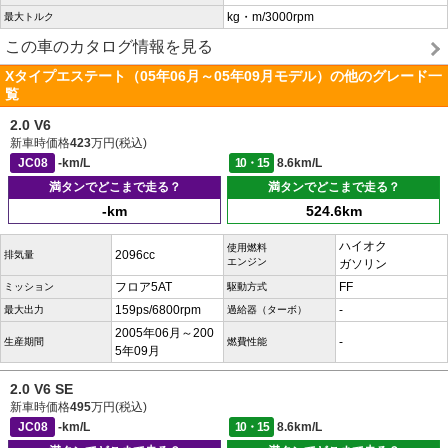
kg・m/3000rpm
最大トルク
この車のカタログ情報を見る
Xタイプエステート（05年06月～05年09月モデル）の他のグレード一
覧
2.0 V6
新車時価格
423
万円(税込)
JC08
-km/L
10・15
8.6km/L
満タンでどこまで走る？
満タンでどこまで走る？
-km
524.6km
ハイオク
使用燃料
2096cc
排気量
エンジン
ガソリン
フロア5AT
FF
ミッション
駆動方式
159ps/6800rpm
-
最大出力
過給器（ターボ）
2005年06月～200
-
生産期間
燃費性能
5年09月
2.0 V6 SE
新車時価格
495
万円(税込)
JC08
-km/L
10・15
8.6km/L