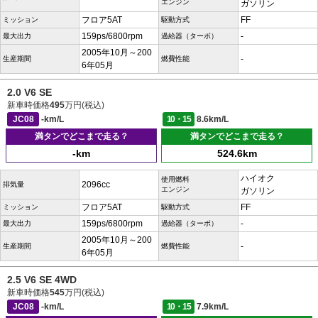
エンジン
ガソリン
フロア5AT
FF
ミッション
駆動方式
159ps/6800rpm
-
最大出力
過給器（ターボ）
2005年10月～200
-
生産期間
燃費性能
6年05月
2.0 V6 SE
新車時価格
495
万円(税込)
JC08
-km/L
10・15
8.6km/L
満タンでどこまで走る？
満タンでどこまで走る？
-km
524.6km
ハイオク
使用燃料
2096cc
排気量
エンジン
ガソリン
フロア5AT
FF
ミッション
駆動方式
159ps/6800rpm
-
最大出力
過給器（ターボ）
2005年10月～200
-
生産期間
燃費性能
6年05月
2.5 V6 SE 4WD
新車時価格
545
万円(税込)
JC08
-km/L
10・15
7.9km/L