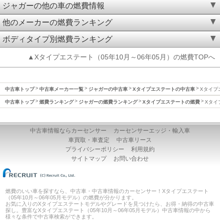
ジャガーの他の車の燃費情報
他のメーカーの燃費ランキング
ボディタイプ別燃費ランキング
▲Xタイプエステート（05年10月～06年05月）の燃費TOPへ
中古車トップ
中古車メーカー一覧
ジャガーの中古車
Xタイプエステートの中古車
Xタイプエ
中古車トップ
燃費ランキング
ジャガーの燃費ランキング
Xタイプエステートの燃費
Xタイ
中古車情報ならカーセンサー
カーセンサーエッジ・輸入車
車買取・車査定
中古車リース
プライバシーポリシー
利用規約
サイトマップ
お問い合わせ
燃費のいい車を探すなら、中古車・中古車情報のカーセンサー！Xタイプエステート
（05年10月～06年05月モデル）の燃費が分かります。
お気に入りのXタイプエステートモデルやグレードを見つけたら、お得・納得の中古車
探し。豊富なXタイプエステート（05年10月～06年05月モデル）中古車情報の中から
様々な条件で中古車検索ができます。