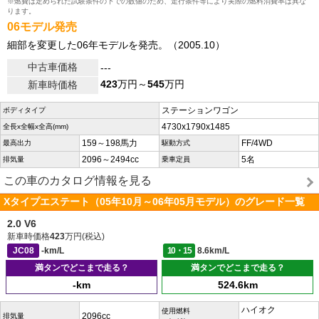
※燃費は定められた試験条件の下での数値のため、走行条件等により実際の燃料消費率は異な
ります。
06モデル発売
細部を変更した06年モデルを発売。（2005.10）
中古車価格
---
423
万円～
545
万円
新車時価格
ステーションワゴン
ボディタイプ
4730x1790x1485
全長x全幅x全高(mm)
159～198馬力
FF/4WD
最高出力
駆動方式
2096～2494cc
5名
排気量
乗車定員
この車のカタログ情報を見る
Xタイプエステート（05年10月～06年05月モデル）のグレード一覧
2.0 V6
新車時価格
423
万円(税込)
JC08
-km/L
10・15
8.6km/L
満タンでどこまで走る？
満タンでどこまで走る？
-km
524.6km
ハイオク
使用燃料
2096cc
排気量