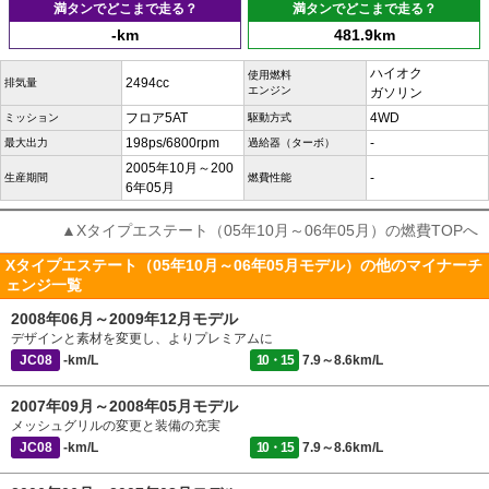
満タンでどこまで走る？
満タンでどこまで走る？
-km
481.9km
ハイオク
使用燃料
2494cc
排気量
エンジン
ガソリン
フロア5AT
4WD
ミッション
駆動方式
198ps/6800rpm
-
最大出力
過給器（ターボ）
2005年10月～200
-
生産期間
燃費性能
6年05月
▲Xタイプエステート（05年10月～06年05月）の燃費TOPへ
Xタイプエステート（05年10月～06年05月モデル）の他のマイナーチ
ェンジ一覧
2008年06月～2009年12月モデル
デザインと素材を変更し、よりプレミアムに
JC08
-km/L
10・15
7.9～8.6km/L
2007年09月～2008年05月モデル
メッシュグリルの変更と装備の充実
JC08
-km/L
10・15
7.9～8.6km/L