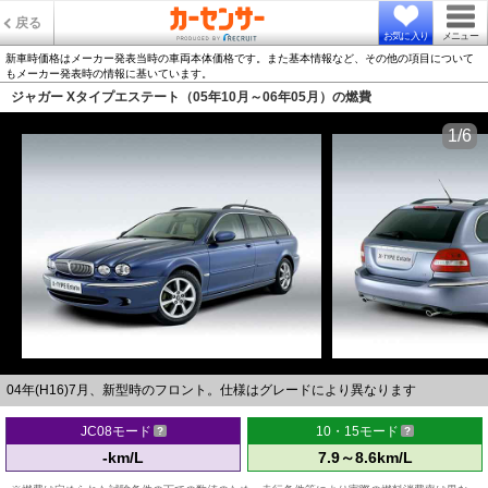
戻る
お気に入り
メニュー
新車時価格はメーカー発表当時の車両本体価格です。また基本情報など、その他の項目について
もメーカー発表時の情報に基いています。
ジャガー Xタイプエステート（05年10月～06年05月）の燃費
1/6
04年(H16)7月、新型時のフロント。仕様はグレードにより異なります
JC08モード
10・15モード
-km/L
7.9～8.6km/L