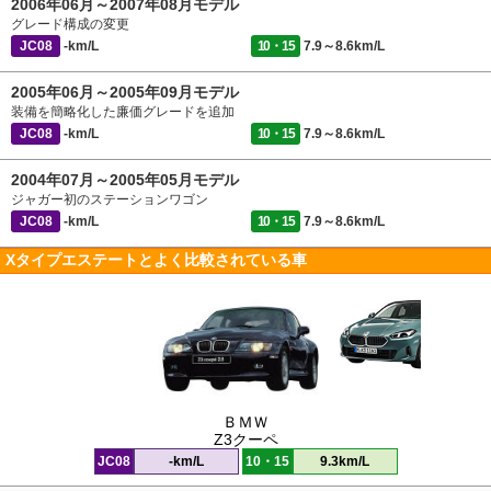
2006年06月～2007年08月モデル
グレード構成の変更
JC08
-km/L
10・15
7.9～8.6km/L
2005年06月～2005年09月モデル
装備を簡略化した廉価グレードを追加
JC08
-km/L
10・15
7.9～8.6km/L
2004年07月～2005年05月モデル
ジャガー初のステーションワゴン
JC08
-km/L
10・15
7.9～8.6km/L
Xタイプエステートとよく比較されている車
ＢＭＷ
Z3クーペ
JC08
-km/L
10・15
9.3km/L