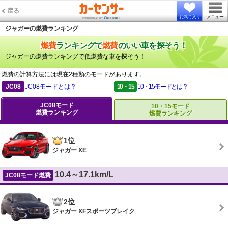
戻る
お気に入り
メニュー
ジャガーの燃費ランキング
燃費
ランキングで
燃費
のいい車を探そう！
ジャガーの燃費ランキングで低燃費な車を探そう！
燃費の計算方法には現在2種類のモードがあります。
JC08
JC08モードとは？
10・15
10・15モードとは？
JC08モード
10・15モード
燃費ランキング
燃費ランキング
1位
ジャガー XE
10.4～17.1km/L
JC08モード燃費
2位
ジャガー XFスポーツブレイク