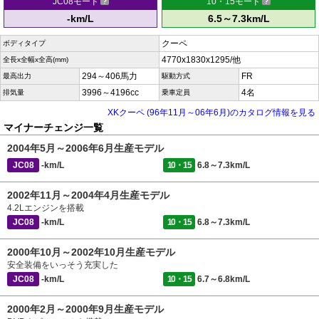
JC08モード
10・15モード
-km/L
6.5～7.3km/L
クーペ
ボディタイプ
4770x1830x1295/他
全長x全幅x全高(mm)
294～406馬力
FR
最高出力
駆動方式
3996～4196cc
4名
排気量
乗車定員
XKクーペ (96年11月～06年6月)のカタログ情報を見る
マイナーチェンジ一覧
2004年5月～2006年6月生産モデル
JC08
-km/L
10・15
6.8～7.3km/L
2002年11月～2004年4月生産モデル
4.2Lエンジンを搭載
JC08
-km/L
10・15
6.8～7.3km/L
2000年10月～2002年10月生産モデル
安全装備をいっそう充実した
JC08
-km/L
10・15
6.7～6.8km/L
2000年2月～2000年9月生産モデル