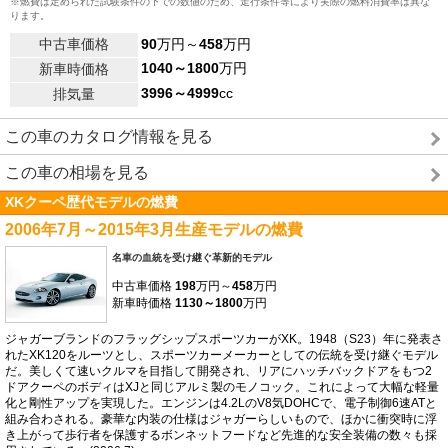
※燃費は定められた試験条件の下での数値のため、走行条件等により実際の燃料消費率は異な
ります。
中古車価格
90
万円～
458
万円
1040～1800
万円
新車時価格
3996～4999
cc
排気量
この車のカタログ情報を見る
この車の相場を見る
XKクーペ歴代モデルの燃費
2006年7月～2015年3月生産モデルの燃費
名車の血統を受け継ぐ革新的モデル
中古車価格
198
万円～
458
万円
新車時価格
1130～1800
万円
ジャガーブランドのフラッグシップスポーツカーがXK。1948（S23）年に発表さ
れたXK120をルーツとし、スポーツカーメーカーとしての伝統を受け継ぐモデル
だ。美しくて速いクルマを目指して開発され、リアにハッチバックドアをもつ2
ドアクーペのボディはXJと同じアルミ製のモノコック。これによって大幅な軽量
化と剛性アップを実現した。エンジンは4.2LのV8気DOHCで、電子制御6速ATと
組み合わされる。豪華な内装の仕様はジャガーらしいもので、ほかに衝突時に浮
き上がって歩行者を保護するボンネットフードなど先進的な安全装備の数々も採