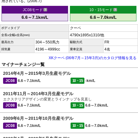
用されている。(2006.7)
JC08モード
10・15モード
6.6～7.1km/L
6.6～7.0km/L
クーペ
ボディタイプ
4790x1895x1310/他
全長x全幅x全高(mm)
304～550馬力
FR
最高出力
駆動方式
4196～4999cc
4名
排気量
乗車定員
XKクーペ (06年7月～15年3月)のカタログ情報を見る
マイナーチェンジ一覧
2014年4月～2015年3月生産モデル
JC08
6.6～7.1km/L
10・15
-km/L
2011年11月～2014年3月生産モデル
エクステリアデザインの変更とラインナップを見直し
JC08
6.6～7.1km/L
10・15
6.6～7.0km/L
2009年6月～2011年10月生産モデル
JC08
6.6～7.1km/L
10・15
6.6～7.0km/L