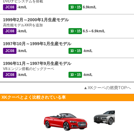
DVDナビシステムを搭載
JC08
-km/L
10・15
6.9km/L
1999年2月～2000年1月生産モデル
高性能モデルXKRを追加
JC08
-km/L
10・15
6.5～6.9km/L
1997年10月～1999年1月生産モデル
JC08
-km/L
10・15
-km/L
1996年11月～1997年9月生産モデル
V8エンジン搭載のビッグクーペ
JC08
-km/L
10・15
-km/L
▲XKクーペの燃費TOPへ
XKクーペとよく比較されている車