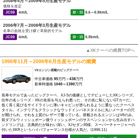
2008年4月～2009年5月生産モデル
価格を改定
JC08
-km/L
10・15
6.6～6.9km/L
2006年7月～2008年3月生産モデル
名車の血統を受け継ぐ革新的モデル
JC08
-km/L
10・15
6.9km/L
▲XKクーペの燃費TOPへ
1996年11月～2006年6月生産モデルの燃費
V8エンジン搭載のビッグクーペ
中古車価格
95
万円～
438
万円
新車時価格
1040～1390
万円
長寿モデルであったビッグクーペ、XJ-Sの後継としてデビューしたXKシリーズ。
往年の名シリーズ・XKの名前を与えられ甦った、その名に恥じないGTカーだ。
低く長く延びるサイドラインに薄いキャビンが塗られるように重なったクーペス
タイル。インテリアもクラシックなウッドインパネスタイルに丸いメーターの穴
が開けられ、それを上質のレザーで覆っている。搭載されるエンジンはV8のみ。
前ダブルウィッシュボーン後ウィッシュボーンのサスペンションから生み出すハ
ンドリングは、古典的だが味わい深い。XJセダン同様、スーパーチャージャーの
付いたXKRというハイパフォーマンス仕様が人気だ。(1996.11)