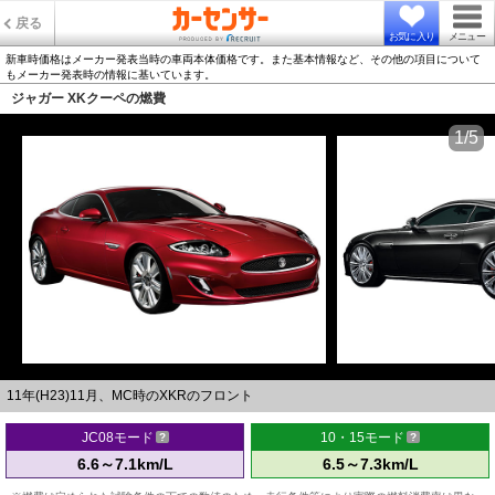
戻る
お気に入り
メニュー
新車時価格はメーカー発表当時の車両本体価格です。また基本情報など、その他の項目について
もメーカー発表時の情報に基いています。
ジャガー XKクーペの燃費
1/5
11年(H23)11月、MC時のXKRのフロント
JC08モード
10・15モード
6.6～7.1km/L
6.5～7.3km/L