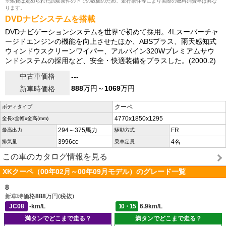
※燃費は定められた試験条件の下での数値のため、走行条件等により実際の燃料消費率は異な
ります。
DVDナビシステムを搭載
DVDナビゲーションシステムを世界で初めて採用。4Lスーパーチャ
ージドエンジンの機能を向上させたほか、ABSプラス、雨天感知式
ウィンドウスクリーンワイパー、アルパイン320Wプレミアムサウ
ンドシステムの採用など、安全・快適装備をプラスした。(2000.2)
中古車価格
---
888
万円～
1069
万円
新車時価格
クーペ
ボディタイプ
4770x1850x1295
全長x全幅x全高(mm)
294～375馬力
FR
最高出力
駆動方式
3996cc
4名
排気量
乗車定員
この車のカタログ情報を見る
XKクーペ（00年02月～00年09月モデル）のグレード一覧
8
新車時価格
888
万円(税抜)
JC08
-km/L
10・15
6.9km/L
満タンでどこまで走る？
満タンでどこまで走る？