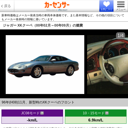
戻る
お気に入り
メニュー
新車時価格はメーカー発表当時の車両本体価格です。また基本情報など、その他の項目について
もメーカー発表時の情報に基いています。
ジャガー XKクーペ（00年02月～00年09月）の燃費
1/4
96年(H08)11月、新型時のXKクーペのフロント
JC08モード
10・15モード
-km/L
6.9km/L