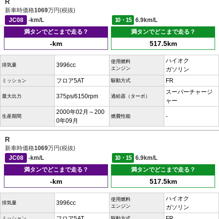
R
新車時価格
1069
万円(税抜)
JC08
-km/L
10・15
6.9km/L
満タンでどこまで走る？
満タンでどこまで走る？
-km
517.5km
ハイオク
使用燃料
3996cc
排気量
エンジン
ガソリン
フロア5AT
FR
ミッション
駆動方式
スーパーチャージ
375ps/6150rpm
最大出力
過給器（ターボ）
ャー
2000年02月～200
-
生産期間
燃費性能
0年09月
R
新車時価格
1069
万円(税抜)
JC08
-km/L
10・15
6.9km/L
満タンでどこまで走る？
満タンでどこまで走る？
-km
517.5km
ハイオク
使用燃料
3996cc
排気量
エンジン
ガソリン
フロア5AT
FR
ミッション
駆動方式