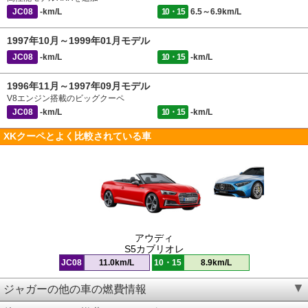
JC08
-km/L
10・15
6.5～6.9km/L
1997年10月～1999年01月モデル
JC08
-km/L
10・15
-km/L
1996年11月～1997年09月モデル
V8エンジン搭載のビッグクーペ
JC08
-km/L
10・15
-km/L
XKクーペとよく比較されている車
アウディ
S5カブリオレ
JC08
11.0km/L
10・15
8.9km/L
ジャガーの他の車の燃費情報