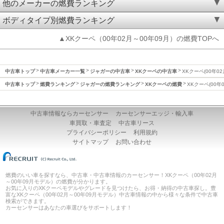
他のメーカーの燃費ランキング
ボディタイプ別燃費ランキング
▲XKクーペ（00年02月～00年09月）の燃費TOPへ
中古車トップ
中古車メーカー一覧
ジャガーの中古車
XKクーペの中古車
XKクーペ(00年0
中古車トップ
燃費ランキング
ジャガーの燃費ランキング
XKクーペの燃費
XKクーペ(00年
中古車情報ならカーセンサー
カーセンサーエッジ・輸入車
車買取・車査定
中古車リース
プライバシーポリシー
利用規約
サイトマップ
お問い合わせ
燃費のいい車を探すなら、中古車・中古車情報のカーセンサー！XKクーペ（00年02月
～00年09月モデル）の燃費が分かります。
お気に入りのXKクーペモデルやグレードを見つけたら、お得・納得の中古車探し。豊
富なXKクーペ（00年02月～00年09月モデル）中古車情報の中から様々な条件で中古車
検索ができます。
カーセンサーはあなたの車選びをサポートします！