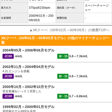
スーパーチャージ
375ps/6150rpm
最大出力
過給器（ターボ）
ャー
2000年02月～200
-
生産期間
燃費性能
0年09月
▲XKクーペ（00年02月～00年09月）の燃費TOPへ
XKクーペ（00年02月～00年09月モデル）の他のマイナーチェンジ一
覧
2004年05月～2006年06月モデル
JC08
-km/L
10・15
6.8～7.3km/L
2002年11月～2004年04月モデル
4.2Lエンジンを搭載
JC08
-km/L
10・15
6.8～7.3km/L
2000年10月～2002年10月モデル
安全装備をいっそう充実した
JC08
-km/L
10・15
6.7～6.8km/L
1999年02月～2000年01月モデル
高性能モデルXKRを追加