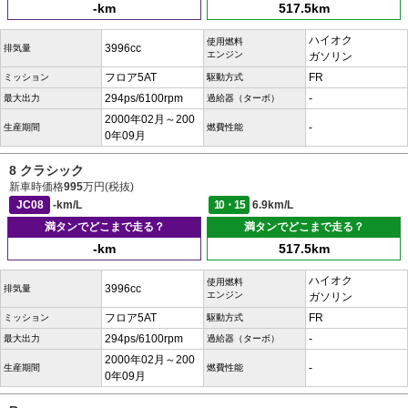
-km
517.5km
ハイオク
使用燃料
3996cc
排気量
エンジン
ガソリン
フロア5AT
FR
ミッション
駆動方式
294ps/6100rpm
-
最大出力
過給器（ターボ）
2000年02月～200
-
生産期間
燃費性能
0年09月
8 クラシック
新車時価格
995
万円(税抜)
JC08
-km/L
10・15
6.9km/L
満タンでどこまで走る？
満タンでどこまで走る？
-km
517.5km
ハイオク
使用燃料
3996cc
排気量
エンジン
ガソリン
フロア5AT
FR
ミッション
駆動方式
294ps/6100rpm
-
最大出力
過給器（ターボ）
2000年02月～200
-
生産期間
燃費性能
0年09月