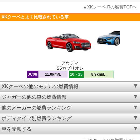
▲XKクーペ Rの燃費TOPへ
XKクーペとよく比較されている車
アウディ
S5カブリオレ
JC08
11.0km/L
10・15
8.9km/L
XKクーペの他のモデルの燃費情報
ジャガーの他の車の燃費情報
他のメーカーの燃費ランキング
ボディタイプ別燃費ランキング
車を売却する