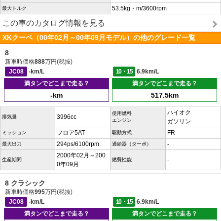
53.5kg・m/3600rpm
最大トルク
この車のカタログ情報を見る
XKクーペ（00年02月～00年09月モデル）の他のグレード一覧
8
新車時価格
888
万円(税抜)
JC08
-km/L
10・15
6.9km/L
満タンでどこまで走る？
満タンでどこまで走る？
-km
517.5km
ハイオク
使用燃料
3996cc
排気量
エンジン
ガソリン
フロア5AT
FR
ミッション
駆動方式
294ps/6100rpm
-
最大出力
過給器（ターボ）
2000年02月～200
-
生産期間
燃費性能
0年09月
8 クラシック
新車時価格
995
万円(税抜)
JC08
-km/L
10・15
6.9km/L
満タンでどこまで走る？
満タンでどこまで走る？