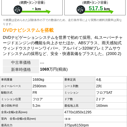
（燃費×タンク容量）
（燃費×タンク容量）
-
517.5
km
km
※燃費は定められた試験条件の下での数値のため、走行条件等により実際の燃料消費率は異な
ります。
DVDナビシステムを搭載
DVDナビゲーションシステムを世界で初めて採用。4Lスーパーチャ
ージドエンジンの機能を向上させたほか、ABSプラス、雨天感知式
ウィンドウスクリーンワイパー、アルパイン320Wプレミアムサウ
ンドシステムの採用など、安全・快適装備をプラスした。(2000.2)
中古車価格
---
1069
万円(税抜)
新車時価格
1680kg
4名
車両重量
乗車定員
2590mm
2列
ホイールベース
シート列数
FR
フロア5AT
駆動方式
ミッション
フロア
2ドア
ミッション位置
ドア数
5.2m
160mm
最小回転半径
最低地上高
4770x1850x1295
全長x全幅x全高(mm)
-x-x-
室内 全長x全幅x全高(mm)
375ps/6150rpm
最高出力