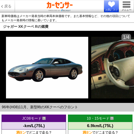
戻る
お気に入り
メニュー
新車時価格はメーカー発表当時の車両本体価格です。また基本情報など、その他の項目について
もメーカー発表時の情報に基いています。
ジャガー XKクーペ Rの燃費
1/4
96年(H08)11月、新型時のXKクーペのフロント
JC08モード
10・15モード
-km/L(75L)
6.9km/L(75L)
満タン
でどこまで走る？
満タン
でどこまで走る？