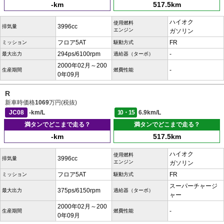
-km
517.5km
ハイオク
使用燃料
3996cc
排気量
エンジン
ガソリン
フロア5AT
FR
ミッション
駆動方式
294ps/6100rpm
-
最大出力
過給器（ターボ）
2000年02月～200
-
生産期間
燃費性能
0年09月
R
新車時価格
1069
万円(税抜)
JC08
-km/L
10・15
6.9km/L
満タンでどこまで走る？
満タンでどこまで走る？
-km
517.5km
ハイオク
使用燃料
3996cc
排気量
エンジン
ガソリン
フロア5AT
FR
ミッション
駆動方式
スーパーチャージ
375ps/6150rpm
最大出力
過給器（ターボ）
ャー
2000年02月～200
-
生産期間
燃費性能
0年09月