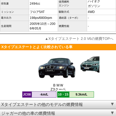
ハイオク
使用燃料
2494cc
排気量
エンジン
ガソリン
フロア5AT
4WD
ミッション
駆動方式
198ps/6800rpm
-
最大出力
過給器（ターボ）
2005年10月～200
-
生産期間
燃費性能
6年05月
▲Xタイプエステート 2.0 V6の燃費TOPへ
Xタイプエステートとよく比較されている車
ＢＭＷ
Z3クーペ
JC08
-km/L
10・15
9.3km/L
Xタイプエステートの他のモデルの燃費情報
ジャガーの他の車の燃費情報