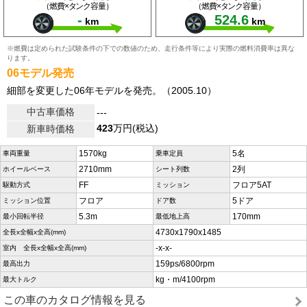
（燃費×タンク容量）
（燃費×タンク容量）
-
524.6
km
km
※燃費は定められた試験条件の下での数値のため、走行条件等により実際の燃料消費率は異な
ります。
06モデル発売
細部を変更した06年モデルを発売。（2005.10）
中古車価格
---
423
万円(税込)
新車時価格
1570kg
5名
車両重量
乗車定員
2710mm
2列
ホイールベース
シート列数
FF
フロア5AT
駆動方式
ミッション
フロア
5ドア
ミッション位置
ドア数
5.3m
170mm
最小回転半径
最低地上高
4730x1790x1485
全長x全幅x全高(mm)
-x-x-
室内 全長x全幅x全高(mm)
159ps/6800rpm
最高出力
kg・m/4100rpm
最大トルク
この車のカタログ情報を見る