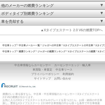
他のメーカーの燃費ランキング
ボディタイプ別燃費ランキング
車を売却する
▲Xタイプエステート 2.0 V6の燃費TOPへ
中古車トップ
中古車メーカー一覧
ジャガーの中古車
Xタイプエステートの中古車
Xタイプエ
中古車トップ
燃費ランキング
ジャガーの燃費ランキング
Xタイプエステートの燃費
Xタイ
中古車情報ならカーセンサー
カーセンサーエッジ・輸入車
車買取・車査定
中古車リース
プライバシーポリシー
利用規約
サイトマップ
お問い合わせ
燃費のいい車を探すなら、中古車・中古車情報のカーセンサー！Xタイプエステート
2.0 V6の燃費が分かります。
お気に入りのXタイプエステートモデルやグレードを見つけたら、お得・納得の中古車
探し。豊富なXタイプエステート 2.0 V6中古車情報の中から様々な条件で中古車検索