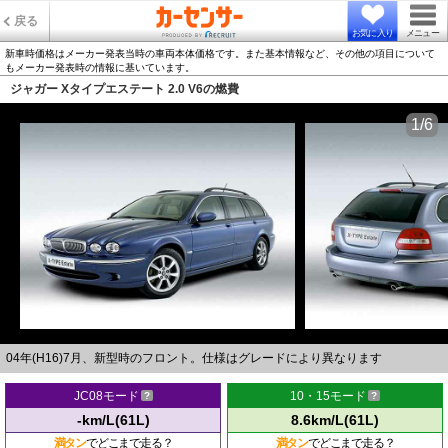
戻る
お気に入り
メニュー
新車時価格はメーカー発表当時の車両本体価格です。また基本情報など、その他の項目について
もメーカー発表時の情報に基いています。
ジャガー Xタイプエステート 2.0 V6の燃費
1/6
04年(H16)7月、新型時のフロント。仕様はグレードにより異なります
JC08モード
10・15モード
-km/L(61L)
8.6km/L(61L)
満タン
でどこまで走る？
満タン
でどこまで走る？