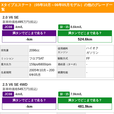
Xタイプエステート（05年10月～06年05月モデル）の他のグレード一
覧
2.0 V6 SE
新車時価格
495
万円(税込)
JC08
-km/L
10・15
8.6km/L
満タンでどこまで走る？
満タンでどこまで走る？
-km
524.6km
ハイオク
使用燃料
2096cc
排気量
エンジン
ガソリン
フロア5AT
FF
ミッション
駆動方式
159ps/6800rpm
-
最大出力
過給器（ターボ）
2005年10月～200
-
生産期間
燃費性能
6年05月
2.5 V6 SE 4WD
新車時価格
545
万円(税込)
JC08
-km/L
10・15
7.9km/L
満タンでどこまで走る？
満タンでどこまで走る？
-km
481.9km