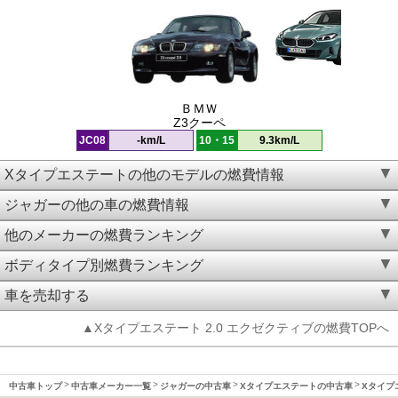
ＢＭＷ
Z3クーペ
JC08
-km/L
10・15
9.3km/L
Xタイプエステートの他のモデルの燃費情報
ジャガーの他の車の燃費情報
他のメーカーの燃費ランキング
ボディタイプ別燃費ランキング
車を売却する
▲Xタイプエステート 2.0 エクゼクティブの燃費TOPへ
中古車トップ
中古車メーカー一覧
ジャガーの中古車
Xタイプエステートの中古車
Xタイプエ