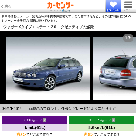
戻る
お気に入り
メニュー
新車時価格はメーカー発表当時の車両本体価格です。また基本情報など、その他の項目について
もメーカー発表時の情報に基いています。
ジャガー Xタイプエステート 2.0 エクゼクティブの燃費
1/6
04年(H16)7月、新型時のフロント。仕様はグレードにより異なります
JC08モード
10・15モード
-km/L(61L)
8.6km/L(61L)
満タン
でどこまで走る？
満タン
でどこまで走る？