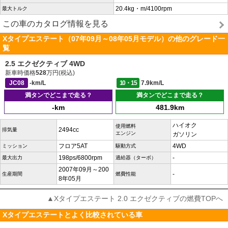
20.4kg・m/4100rpm
最大トルク
この車のカタログ情報を見る
Xタイプエステート（07年09月～08年05月モデル）の他のグレード一
覧
2.5 エクゼクティブ 4WD
新車時価格
528
万円(税込)
JC08
-km/L
10・15
7.9km/L
満タンでどこまで走る？
満タンでどこまで走る？
-km
481.9km
ハイオク
使用燃料
2494cc
排気量
エンジン
ガソリン
フロア5AT
4WD
ミッション
駆動方式
198ps/6800rpm
-
最大出力
過給器（ターボ）
2007年09月～200
-
生産期間
燃費性能
8年05月
▲Xタイプエステート 2.0 エクゼクティブの燃費TOPへ
Xタイプエステートとよく比較されている車