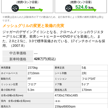
（燃費×タンク容量）
（燃費×タンク容量）
-
524.6
km
km
※燃費は定められた試験条件の下での数値のため、走行条件等により実際の燃料消費率は異な
ります。
メッシュグリルの変更と装備の充実
ジャガーのデザインアイコンとなる、クロームメッシュのラジエタ
ーグリルに変更。前席シートヒーターやDVDナビを装備した。ま
た、2.0と2.5に、3.0で標準装備されている、17インチホイールを採
用。（2007.8）
中古車価格
---
428
万円(税込)
新車時価格
1570kg
5名
車両重量
乗車定員
2710mm
2列
ホイールベース
シート列数
FF
フロア5AT
駆動方式
ミッション
フロア
5ドア
ミッション位置
ドア数
5.3m
170mm
最小回転半径
最低地上高
4730x1790x1485
全長x全幅x全高(mm)
-x-x-
室内 全長x全幅x全高(mm)
159ps/6800rpm
最高出力