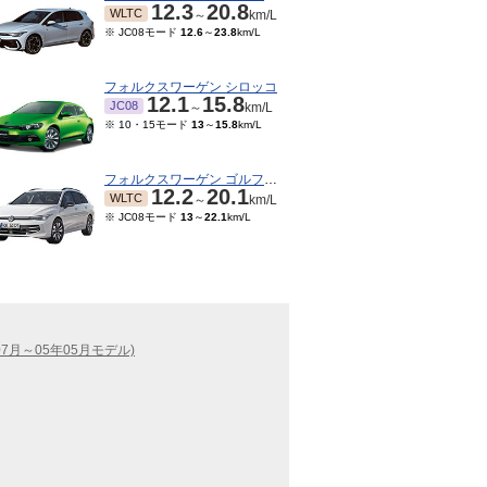
12.3
20.8
WLTC
～
km/L
※ JC08モード
12.6
～
23.8
km/L
フォルクスワーゲン シロッコ
12.1
15.8
JC08
～
km/L
※ 10・15モード
13
～
15.8
km/L
フォルクスワーゲン ゴルフヴァリアント
12.2
20.1
WLTC
～
km/L
※ JC08モード
13
～
22.1
km/L
7月～05年05月モデル)