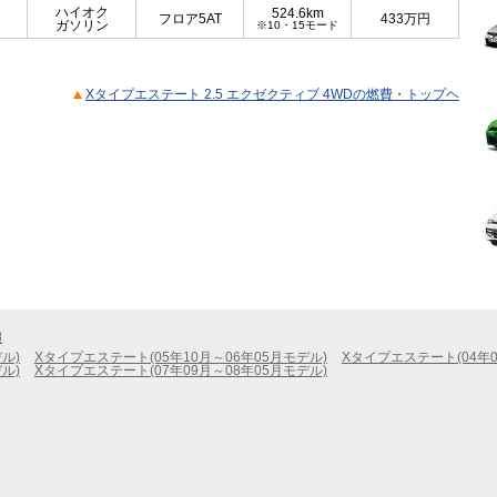
ハイオク
524.6km
フロア5AT
433
万円
ガソリン
※10・15モード
Xタイプエステート 2.5 エクゼクティブ 4WDの燃費・トップヘ
報
ル)
Xタイプエステート(05年10月～06年05月モデル)
Xタイプエステート(04年0
ル)
Xタイプエステート(07年09月～08年05月モデル)