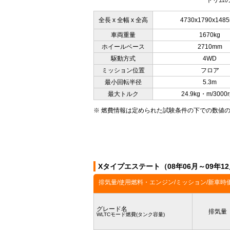
トリムの
全長 x 全幅 x 全高
4730x1790x148
車両重量
1670kg
ホイールベース
2710mm
駆動方式
4WD
ミッション位置
フロア
最小回転半径
5.3m
最大トルク
24.9kg・m/3000
※ 燃費情報は定められた試験条件の下での数値
Xタイプエステート（08年06月～09年
排気量/使用燃料・エンジン/ミッション/新車時
グレード名
排気量
WLTCモード燃費(タンク容量)