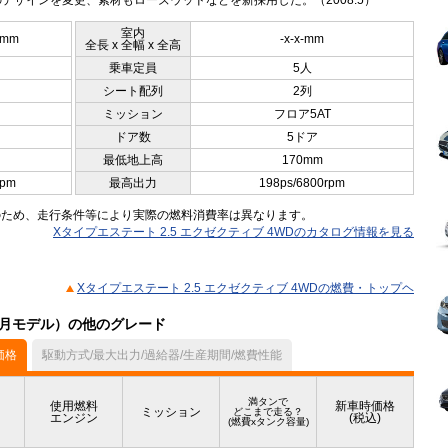
デザインを変更、素材もローズウッドなどを新採用した。（2008.5）
室内
5mm
-x-x-mm
全長 x 全幅 x 全高
乗車定員
5人
シート配列
2列
ミッション
フロア5AT
ドア数
5ドア
最低地上高
170mm
rpm
最高出力
198ps/6800rpm
のため、走行条件等により実際の燃料消費率は異なります。
Xタイプエステート 2.5 エクゼクティブ 4WDのカタログ情報を見る
Xタイプエステート 2.5 エクゼクティブ 4WDの燃費・トップヘ
12月モデル）の他のグレード
価格
駆動方式/最大出力/過給器/生産期間/燃費性能
満タンで
使用燃料
新車時価格
ミッション
どこまで走る？
エンジン
(税込)
(燃費xタンク容量)