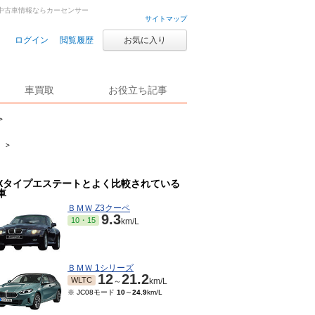
車・中古車情報ならカーセンサー
サイトマップ
ログイン
閲覧履歴
お気に入り
車買取
お役立ち記事
>
>
Xタイプエステートとよく比較されている
車
ＢＭＷ Z3クーペ
9.3
10・15
km/L
ＢＭＷ 1シリーズ
12
21.2
WLTC
～
km/L
※ JC08モード
10
～
24.9
km/L