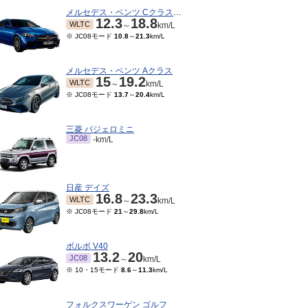
メルセデス・ベンツ Cクラスワゴン
12.3
18.8
WLTC
～
km/L
※ JC08モード
10.8
～
21.3
km/L
メルセデス・ベンツ Aクラス
15
19.2
WLTC
～
km/L
※ JC08モード
13.7
～
20.4
km/L
三菱 パジェロミニ
JC08
-km/L
日産 デイズ
16.8
23.3
WLTC
～
km/L
※ JC08モード
21
～
29.8
km/L
ボルボ V40
13.2
20
JC08
～
km/L
※ 10・15モード
8.6
～
11.3
km/L
フォルクスワーゲン ゴルフ