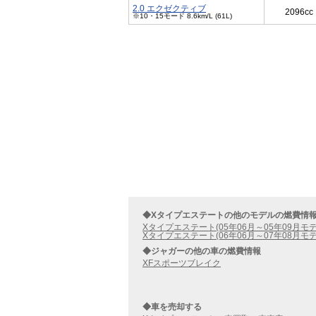
2.0 エクゼクティブ
2096cc
※10・15モード 8.6km/L (61L)
◆Xタイプエステートの他のモデルの燃費情
Xタイプエステート(05年06月～05年09月モデ
Xタイプエステート(06年06月～07年08月モデ
◆ジャガーの他の車の燃費情報
XFスポーツブレイク
◆車を売却する