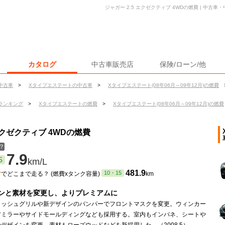
ジャガー 2.5 エクゼクティブ 4WDの燃費 | 中古
カタログ
中古車販売店
保険/ローン/他
中古車
>
Xタイプエステートの中古車
>
Xタイプエステート(08年06月～09年12月)の燃費
ランキング
>
Xタイプエステートの燃費
>
Xタイプエステート(08年06月～09年12月)の燃費
エクゼクティブ 4WDの燃費
？
7.9
5
km/L
ン
481.9
10・15
でどこまで走る？ (燃費xタンク容量)
km
ンと素材を変更し、よりプレミアムに
メッシュグリルや新デザインのバンパーでフロントマスクを変更。ウィンカー
アミラーやサイドモールディングなども採用する。室内もインパネ、シートや