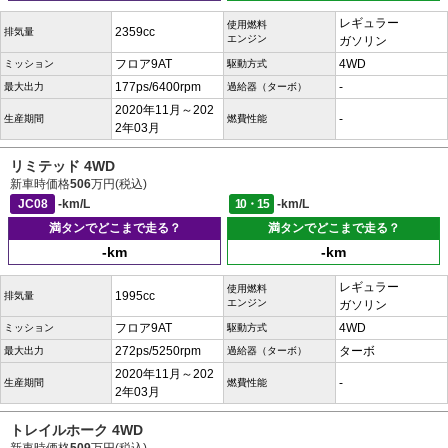
レギュラー
使用燃料
2359cc
排気量
エンジン
ガソリン
フロア9AT
4WD
ミッション
駆動方式
177ps/6400rpm
-
最大出力
過給器（ターボ）
2020年11月～202
-
生産期間
燃費性能
2年03月
リミテッド 4WD
新車時価格
506
万円(税込)
JC08
-km/L
10・15
-km/L
満タンでどこまで走る？
満タンでどこまで走る？
-km
-km
レギュラー
使用燃料
1995cc
排気量
エンジン
ガソリン
フロア9AT
4WD
ミッション
駆動方式
272ps/5250rpm
ターボ
最大出力
過給器（ターボ）
2020年11月～202
-
生産期間
燃費性能
2年03月
トレイルホーク 4WD