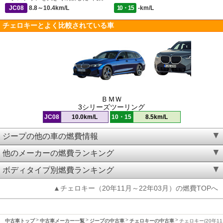
JC08
8.8～10.4km/L
10・15
-km/L
チェロキーとよく比較されている車
ＢＭＷ
3シリーズツーリング
JC08
10.0km/L
10・15
8.5km/L
ジープの他の車の燃費情報
他のメーカーの燃費ランキング
ボディタイプ別燃費ランキング
▲チェロキー（20年11月～22年03月）の燃費TOPへ
中古車トップ
中古車メーカー一覧
ジープの中古車
チェロキーの中古車
チェロキー(20年11