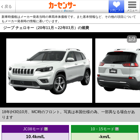
戻る
お気に入り
メニュー
新車時価格はメーカー発表当時の車両本体価格です。また基本情報など、その他の項目について
もメーカー発表時の情報に基いています。
ジープ チェロキー（20年11月～22年03月）の燃費
1/3
18年(H30)10月、MC時のフロント。写真は本国仕様の為、一部異なる場合があ
ります
JC08モード
10・15モード
10.4km/L
-km/L