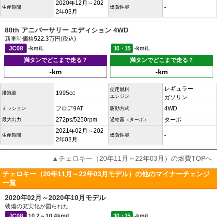
2020年12月～202
-
生産期間
燃費性能
2年03月
80th アニバーサリー エディション 4WD
新車時価格
522.3
万円(税込)
JC08
-km/L
10・15
-km/L
満タンでどこまで走る？
満タンでどこまで走る？
-km
-km
レギュラー
使用燃料
1995cc
排気量
エンジン
ガソリン
フロア9AT
4WD
ミッション
駆動方式
272ps/5250rpm
ターボ
最大出力
過給器（ターボ）
2021年02月～202
-
生産期間
燃費性能
2年03月
▲チェロキー（20年11月～22年03月）の燃費TOPへ
チェロキー（20年11月～22年03月モデル）の他のマイナーチェンジ
一覧
2020年02月～2020年10月モデル
装備の充実化が図られた
JC08
10.2～10.4km/L
10・15
-km/L