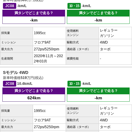
新車時価格
509
万円(税込)
JC08
-km/L
10・15
-km/L
満タンでどこまで走る？
満タンでどこまで走る？
-km
-km
レギュラー
使用燃料
1995cc
排気量
エンジン
ガソリン
フロア9AT
4WD
ミッション
駆動方式
272ps/5250rpm
ターボ
最大出力
過給器（ターボ）
2020年11月～202
-
生産期間
燃費性能
2年03月
Sモデル 4WD
新車時価格
519
万円(税込)
JC08
10.4km/L
10・15
-km/L
満タンでどこまで走る？
満タンでどこまで走る？
624km
-km
レギュラー
使用燃料
1995cc
排気量
エンジン
ガソリン
フロア9AT
4WD
ミッション
駆動方式
272ps/5250rpm
ターボ
最大出力
過給器（ターボ）