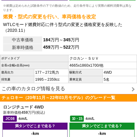
※燃費は定められた試験条件の下での数値のため、走行条件等により実際の燃料消費率は異な
ります。
燃費・型式の変更を行い、車両価格を改定
WTLCモード燃費対応に伴う型式の変更と価格変更を反映した
（2020.11）
中古車価格
184
万円～
345
万円
459
万円～
522
万円
新車時価格
クロカン・ＳＵＶ
ボディタイプ
4665x1860x1700/他
全長x全幅x全高(mm)
177～272馬力
4WD
最高出力
駆動方式
1995～2359cc
5名
排気量
乗車定員
この車のカタログ情報を見る
チェロキー（20年11月～22年03月モデル）のグレード一覧
ロンジチュード 4WD
新車時価格
459
万円(税込)
JC08
-km/L
10・15
-km/L
満タンでどこまで走る？
満タンでどこまで走る？
-km
-km