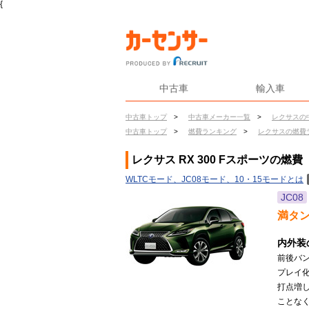
{
中古車
輸入車
中古車トップ
>
中古車メーカー一覧
>
レクサスの
中古車トップ
>
燃費ランキング
>
レクサスの燃費
レクサス RX 300 Fスポーツの燃費
WLTCモード、JC08モード、10・15モードとは
JC08
満タ
内外装
前後バ
プレイ
打点増
ことな