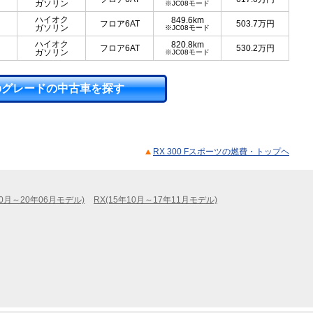
ガソリン
※JC08モード
ハイオク
849.6km
フロア6AT
503.7
万円
ガソリン
※JC08モード
ハイオク
820.8km
フロア6AT
530.2
万円
ガソリン
※JC08モード
のグレードの中古車を探す
RX 300 Fスポーツの燃費・トップヘ
10月～20年06月モデル)
RX(15年10月～17年11月モデル)