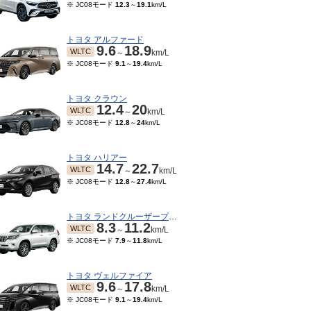
※ JC08モード
12.3
～
19.1
km/L
トヨタ アルファード
9.6
18.9
WLTC
～
km/L
※ JC08モード
9.1
～
19.4
km/L
トヨタ クラウン
12.4
20
WLTC
～
km/L
※ JC08モード
12.8
～
24
km/L
トヨタ ハリアー
14.7
22.7
WLTC
～
km/L
※ JC08モード
12.8
～
27.4
km/L
トヨタ ランドクルーザープラド
8.3
11.2
WLTC
～
km/L
※ JC08モード
7.9
～
11.8
km/L
トヨタ ヴェルファイア
9.6
17.8
WLTC
～
km/L
※ JC08モード
9.1
～
19.4
km/L