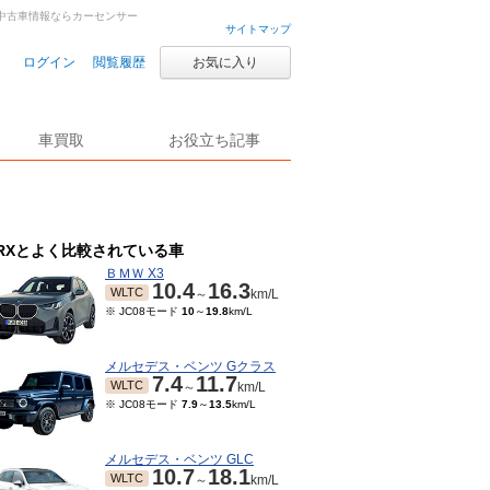
車・中古車情報ならカーセンサー
サイトマップ
ログイン
閲覧履歴
お気に入り
車買取
お役立ち記事
RXとよく比較されている車
ＢＭＷ X3
10.4
16.3
WLTC
～
km/L
※ JC08モード
10
～
19.8
km/L
メルセデス・ベンツ Gクラス
7.4
11.7
WLTC
～
km/L
※ JC08モード
7.9
～
13.5
km/L
メルセデス・ベンツ GLC
10.7
18.1
WLTC
～
km/L