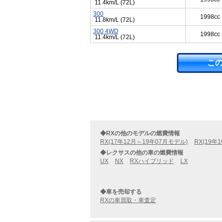
11.4km/L (72L)
300
1998cc
11.8km/L (72L)
300 4WD
1998cc
11.4km/L (72L)
こ
◆RXの他のモデルの燃費情報
RX(17年12月～19年07月モデル)
RX(19年
◆レクサスの他の車の燃費情報
UX
NX
RXハイブリッド
LX
◆車を売却する
RXの車買取・車査定