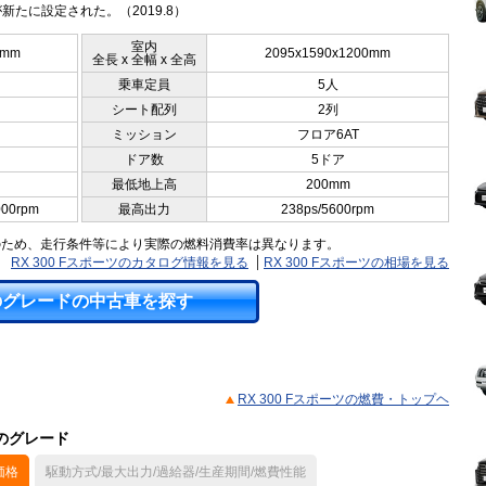
新たに設定された。（2019.8）
室内
0mm
2095x1590x1200mm
全長 x 全幅 x 全高
乗車定員
5人
シート配列
2列
ミッション
フロア6AT
ドア数
5ドア
最低地上高
200mm
000rpm
最高出力
238ps/5600rpm
のため、走行条件等により実際の燃料消費率は異なります。
RX 300 Fスポーツのカタログ情報を見る
RX 300 Fスポーツの相場を見る
のグレードの中古車を探す
RX 300 Fスポーツの燃費・トップヘ
他のグレード
価格
駆動方式/最大出力/過給器/生産期間/燃費性能