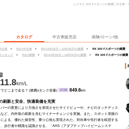
レクサス 300 Fスポーツの燃費 | 中古
カタログ
中古車販売店
保険/ローン/他
中古車
>
RXの中古車
>
RX(19年08月～19年09月)の燃費
>
RX 300 Fスポーツの燃費
ランキング
>
RXの燃費
>
RX(19年08月～19年09月)の燃費
>
RX 300 Fスポーツの燃費
？
11.8
km/L
ン
849.6
JC08
でどこまで走る？ (燃費xタンク容量)
km
の刷新と安全、快適装備を充実
ンパーの変更により力強さを表現させたサイドビューや、ナビのタッチディス
化など、内外装の刷新を含むマイナーチェンジを実施。また、スポット溶接の
しによる、優れた操安性、乗り心地も実現された。対向車や先行者を眩惑する
く、歩行者や標識を認識させる、「AHS（アダプティブハイビームシステ