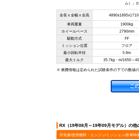
ム）」が
全長 x 全幅 x 全高
4890x1895x171
車両重量
1900kg
ホイールベース
2790mm
駆動方式
FF
ミッション位置
フロア
最小回転半径
5.9m
最大トルク
35.7kg・m/1650～4
※ 燃費情報は定められた試験条件の下での数値
こ
RX（19年08月～19年09月モデル）の
排気量/使用燃料・エンジン/ミッション/新車時