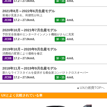
JC08
17.2～27.0km/L
10・15
-km/L
2021年8月～2022年6月生産モデル
装備が見直され、利便性が向上
JC08
17.2～27.0km/L
10・15
-km/L
2020年10月～2021年7月生産モデル
予防安全装備やエンターテインメント機能がさらに充実
JC08
17.2～27.0km/L
10・15
-km/L
2019年10月～2020年9月生産モデル
消費税の変更により価格を修正
JC08
17.2～27.0km/L
10・15
-km/L
2018年11月～2019年9月生産モデル
新たなライフスタイルを提供する都会派コンパクトクロスオーバー
JC08
17.2～27.0km/L
10・15
-km/L
▲UXの燃費TOPへ
UXとよく比較されている車