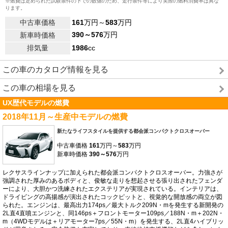
※燃費は定められた試験条件の下での数値のため、走行条件等により実際の燃料消費率は異な
ります。
中古車価格
161
万円～
583
万円
390～576
万円
新車時価格
排気量
1986
cc
この車のカタログ情報を見る
この車の相場を見る
UX歴代モデルの燃費
2018年11月～生産中モデルの燃費
新たなライフスタイルを提供する都会派コンパクトクロスオーバー
中古車価格
161
万円～
583
万円
新車時価格
390～576
万円
レクサスラインナップに加えられた都会派コンパクトクロスオーバー。力強さが
強調された厚みのあるボディと、俊敏な走りを想起させる張り出されたフェンダ
ーにより、大胆かつ洗練されたエクステリアが実現されている。インテリアは、
ドライビングの高揚感が演出されたコックピットと、視覚的な開放感の両立が図
られた。エンジンは、最高出力174ps／最大トルク209N・mを発生する新開発の
2L直4直噴エンジンと、同146ps＋フロントモーター109ps／188N・m＋202N・
m（4WDモデルは＋リアモーター7ps／55N・m）を発生する、2L直4ハイブリッ