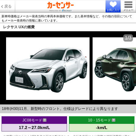
戻る
お気に入り
メニュー
新車時価格はメーカー発表当時の車両本体価格です。また基本情報など、その他の項目について
もメーカー発表時の情報に基いています。
レクサス UXの燃費
1/3
18年(H30)11月、新型時のフロント。仕様はグレードにより異なります
JC08モード
10・15モード
17.2～27.0km/L
-km/L