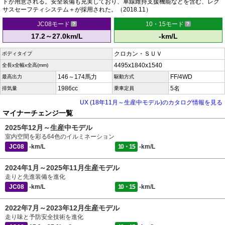
ドが用意される。安全装備も充実しており、車線維持支援機能などを含む、レク
サスセーフティシステム＋が採用された。（2018.11）
JC08モード
10・15モード
17.2～27.0km/L
-km/L
クロカン・ＳＵＶ
ボディタイプ
4495x1840x1540
全長x全幅x全高(mm)
146～174馬力
FF/4WD
最高出力
駆動方式
1986cc
5名
排気量
乗車定員
UX (18年11月～生産中モデル)のカタログ情報を見る
マイナーチェンジ一覧
2025年12月～生産中モデル
室内空間を彩る64色のイルミネーション
JC08
-km/L
10・15
-km/L
2024年1月～2025年11月生産モデル
走りと先進装備を進化
JC08
-km/L
10・15
-km/L
2022年7月～2023年12月生産モデル
走り味と予防安全技術を進化