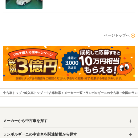
-m
WLTCモード
-
ページトップへ
燃費
排気量
2488cc
駆動方式
4WD
中古車トップ
輸入車トップ
中古車検索：メーカー一覧
ランボルギーニの中古車
全国のラン
メーカーから中古車を探す
ランボルギーニの中古車を関連情報から探す