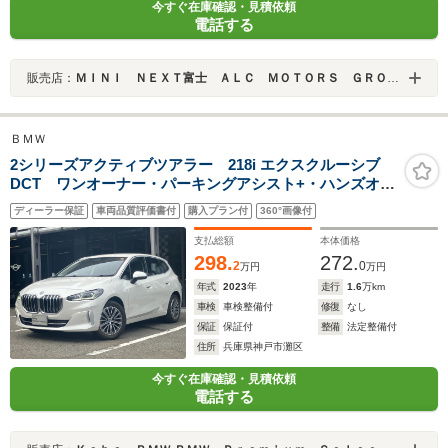
今すぐ在庫確認・見積依頼
電話する
販売店：
ＭＩＮＩ ＮＥＸＴ富士 ＡＬＣ ＭＯＴＯＲＳ ＧＲＯＵＰ
ＢＭＷ
2シリーズアクティブツアラー 218i エクスクルーシブ
DCT ワンオーナー・パーキングアシスト+・ハンズオフ
ACC・360度カメラ・ヘッドアップディスプレイ・シート
ディーラー保証
車両品質評価書付
購入プラン付
360°画像付
ヒーター・AppleCarPlay・内蔵ドラレコ・パワーシー
ト・電動リアゲート・17インチAW・ETC・禁煙車
支払総額
本体価格
298.
272.
2
0
万円
万円
年式
2023
年
走行
1.6
万km
車検
車検整備付
修復
なし
保証
保証付
整備
法定整備付
住所
兵庫県神戸市灘区
今すぐ在庫確認・見積依頼
電話する