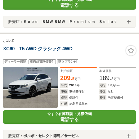
電話する
販売店：
Ｋｏｂｅ ＢＭＷ ＢＭＷ Ｐｒｅｍｉｕｍ Ｓｅｌｅｃｔｉｏｎ 三宮
ボルボ
XC60 T5 AWD クラシック 4WD
ディーラー保証
車両品質評価書付
購入プラン付
支払総額
本体価格
209.
189.
5
8
万円
万円
年式
2016
年
走行
3.8
万km
車検
車検整備付
修復
なし
保証
保証付
整備
法定整備付
住所
徳島県徳島市
今すぐ在庫確認・見積依頼
電話する
販売店：
ボルボ・セレクト徳島／サービス