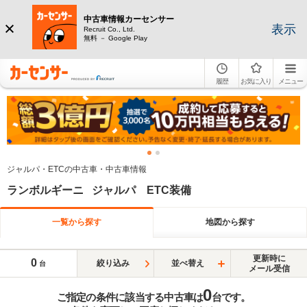
中古車情報カーセンサー
表示
Recruit Co., Ltd.
無料 － Google Play
履歴
お気に入り
メニュー
ジャルパ・ETCの中古車・中古車情報
ランボルギーニ ジャルパ ETC装備
一覧から探す
地図から探す
更新時に
0
絞り込み
並べ替え
台
メール受信
0
ご指定の条件に該当する中古車は
台です。