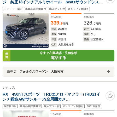
ジ 純正18インチアルミホイール beatsサウンドシステ
ム マトリックスLEDヘッドランプ オールインセーフテ
ディーラー保証
車両品質評価書付
購入プラン付
オンライン相談可
ィ デジタルコックピットプロ シートヒーター スマ
ートエントリー
支払総額
本体価格
339.
326.
9
5
万円
万円
年式
2025
年
走行
0.8
万km
車検
'28/03
修復
なし
保証
保証付
整備
法定整備付
住所
大阪府枚方市
今すぐ在庫確認・見積依頼
無
電話する
料
販売店：
フォルクスワーゲン 大阪枚方
レクサス
RX 450h Fスポーツ TRDエアロ・マフラー/TRD21イ
ンチ鍛造AW/サンルーフ/全周囲カメ
ラ/HUD/BSM/ETC2.0/黒革シート/前後席シートヒーター/
販売店保証
車両品質評価書付
購入プラン付
オンライン相談可
360°画像付
ベンチレーション/後席電動可倒/前後ドラレコ/ワンオーナ
ー/寒冷地仕様
支払総額
本体価格