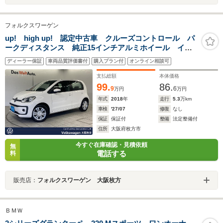
フォルクスワーゲン
up! high up! 認定中古車 クルーズコントロール パ
ークディスタンス 純正15インチアルミホイール イン
テリアアンビエントライト マルチファンクション シ
ディーラー保証
車両品質評価書付
購入プラン付
オンライン相談可
ートヒーター マニュアルエアコン 革巻きブレーキレ
バー 禁煙車
支払総額
本体価格
99.
86.
9
6
万円
万円
年式
2018
年
走行
5.3
万km
車検
'27/07
修復
なし
保証
保証付
整備
法定整備付
住所
大阪府枚方市
今すぐ在庫確認・見積依頼
無
電話する
料
販売店：
フォルクスワーゲン 大阪枚方
ＢＭＷ