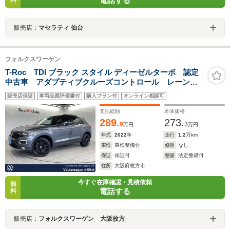
電話する
料
販売店：
マセラティ 仙台
フォルクスワーゲン
T-Roc TDI ブラック スタイル ディーゼルターボ 認定
中古車 アダプティブクルーズコントロール レーンキ
ープアシスト プリクラッシュブレーキ LEDヘッドラ
販売店保証
車両品質評価書付
購入プラン付
オンライン相談可
ンプ ブラックルーフレール 純正18インチアルミホイ
ール パワーバックドア スマートエントリー
支払総額
本体価格
289.
273.
9
3
万円
万円
年式
2022
年
走行
1.2
万km
車検
車検整備付
修復
なし
保証
保証付
整備
法定整備付
住所
大阪府枚方市
今すぐ在庫確認・見積依頼
無
電話する
料
販売店：
フォルクスワーゲン 大阪枚方