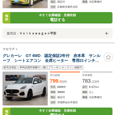
保証
保証付
整備
法定整備付
住所
京都府京都市北区
今すぐ在庫確認・見積依頼
無
電話する
料
販売店：
Ｖｏｌｋｓｗａｇｅｎ平安
マセラティ
グレカーレ GT 4WD 認定保証2年付 赤本革 サンル
ーフ シートエアコン 全席ヒーター 専用21インチア
ルミ 後部座席エアコン調整 ハンドルヒーター スカ
販売店保証
車両品質評価書付
購入プラン付
オンライン相談可
イフックサス 衝突軽減 LEDヘッドライト 2.0ETC
支払総額
本体価格
799.
783.
9
1
万円
万円
年式
2025
年
走行
0.3
万km
車検
'28/03
修復
なし
保証
保証付
整備
法定整備付
住所
宮城県仙台市泉区
今すぐ在庫確認・見積依頼
無