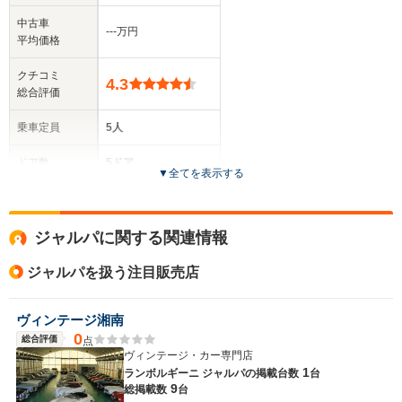
中古車
‐‐‐万円
平均価格
クチコミ
4.3
総合評価
乗車定員
5人
ドア数
5ドア
▼
全てを表示する
全高
1.7m～1.71m
ジャルパに関する関連情報
ジャルパを扱う注目販売店
全幅
サイズ
1.86m
全長
(全長x全幅x全高)
ヴィンテージ湘南
4.53m
0
総合評価
点
ヴィンテージ・カー専門店
1
ランボルギーニ ジャルパの
掲載台数
台
9
総掲載数
台
ホイールベース