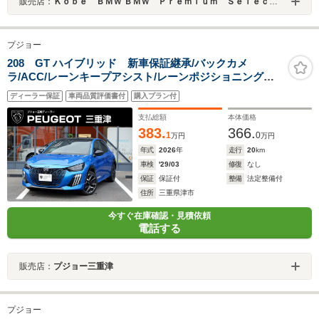
販売店：
Ｋｏｂｅ ＢＭＷ ＢＭＷ Ｐｒｅｍｉｕｍ Ｓｅｌｅｃｔｉｏｎ 三宮
プジョー
208 GT ハイブリッド 新車保証継承/バックカメ
ラ/ACC/レーンキープアシスト/レーンポジショニングア
シスト/ブラインドスポットモニター/LEDヘッドライト/フ
ディーラー保証
車両品質評価書付
購入プラン付
ロント・バックソナー/アップルカープレイ/アンドロイド
オート
支払総額
本体価格
383.
366.
1
0
万円
万円
年式
2026
年
走行
20
km
車検
'29/03
修復
なし
保証
保証付
整備
法定整備付
住所
三重県津市
今すぐ在庫確認・見積依頼
電話する
販売店：
プジョー三重津
プジョー