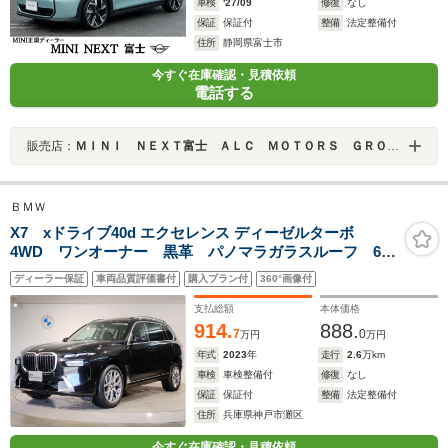
車検
'27/09
修復
なし
保証
保証付
整備
法定整備付
住所
静岡県富士市
今すぐ在庫確認・見積依頼
電話する
販売店：
ＭＩＮＩ ＮＥＸＴ富士 ＡＬＣ ＭＯＴＯＲＳ ＧＲＯＵＰ
ＢＭＷ
X7 xドライブ40d エクセレンス ディーゼルターボ
4WD ワンオーナー 黒革 パノマラガラスルーフ 6人
乗り ハーマンカードンサウンドシステム シートヒー
ディーラー保証
車両品質評価書付
購入プラン付
360°画像付
ター&ベンチレーション ステアリングヒーター ブライ
ンドスポットモニター 全周囲カメラ LEDヘッドライ
支払総額
本体価格
ト
914.
888.
7
0
万円
万円
年式
2023
年
走行
2.6
万km
車検
車検整備付
修復
なし
保証
保証付
整備
法定整備付
住所
兵庫県神戸市灘区
今すぐ在庫確認・見積依頼