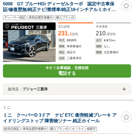
5008 GT ブルーHDi ディーゼルターボ 認定中古車保
証/修復歴無/純正ナビ/禁煙車/純正18インチアルミホイー
ル/ETC/コントロール/LEDヘッドライト/バックモニター/
ディーラー保証
車両品質評価書付
購入プラン付
ブラインドスポットモニター/ルーフレール
支払総額
本体価格
231.
210.
1
0
万円
万円
年式
2019
年
走行
4.8
万km
車検
車検整備付
修復
なし
保証
保証付
整備
法定整備付
住所
三重県津市
今すぐ在庫確認・見積依頼
電話する
販売店：
プジョー三重津
ミニ
ミニ クーパーD 3ドア ナビ ETC 衝突軽減ブレーキ ア
イドリングストップ 障害物ソナー 純正ホイール
販売店保証
車両品質評価書付
購入プラン付
オンライン相談可