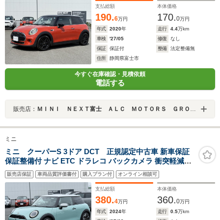
支払総額
本体価格
190.
170.
6
0
万円
万円
年式
2020
年
走行
4.4
万km
車検
'27/05
修復
なし
保証
保証付
整備
法定整備無
住所
静岡県富士市
今すぐ在庫確認・見積依頼
電話する
販売店：
ＭＩＮＩ ＮＥＸＴ富士 ＡＬＣ ＭＯＴＯＲＳ ＧＲＯＵＰ
ミニ
ミニ クーパーS 3ドア DCT 正規認定中古車 新車保証
保証整備付 ナビ ETC ドラレコ バックカメラ 衝突軽減ブ
レーキ アイドリングストップ 障害物ソナー 車線キープ A
販売店保証
車両品質評価書付
購入プラン付
オンライン相談可
クルコン
支払総額
本体価格
380.
360.
4
0
万円
万円
年式
2024
年
走行
0.5
万km