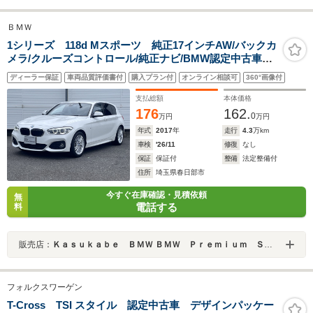
ＢＭＷ
1シリーズ 118d Mスポーツ 純正17インチAW/バックカ
メラ/クルーズコントロール/純正ナビ/BMW認定中古車保
証
ディーラー保証
車両品質評価書付
購入プラン付
オンライン相談可
360°画像付
支払総額
本体価格
176
162.
0
万円
万円
年式
2017
年
走行
4.3
万km
車検
'26/11
修復
なし
保証
保証付
整備
法定整備付
住所
埼玉県春日部市
今すぐ在庫確認・見積依頼
無
電話する
料
販売店：
Ｋａｓｕｋａｂｅ ＢＭＷ ＢＭＷ Ｐｒｅｍｉｕｍ Ｓｅｌｅｃｔｉｏｎ 春日部
フォルクスワーゲン
T-Cross TSI スタイル 認定中古車 デザインパッケー