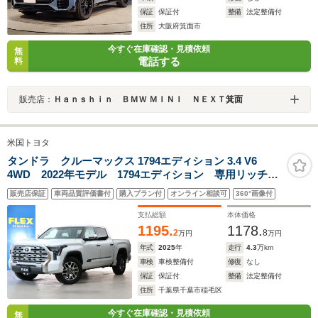
保証
保証付
整備
法定整備付
住所
大阪府箕面市
今すぐ在庫確認・見積依頼
無
電話する
料
販売店：
Ｈａｎｓｈｉｎ ＢＭＷ ＭＩＮＩ ＮＥＸＴ箕面
米国トヨタ
タンドラ クルーマックス 1794エディション 3.4 V6
4WD 2022年モデル 1794エディション 専用リッチク
リームレザーシート 前席シートヒーター&クーラー 14
販売店保証
車両品質評価書付
購入プラン付
オンライン相談可
360°画像付
インチディスプレイオーディオ パノラミックビュール
ーフ パワーサンシェード JBL12スピーカー 20イン
支払総額
本体価格
チAW
1195.
1178.
2
8
万円
万円
年式
2025
年
走行
4.3
万km
車検
車検整備付
修復
なし
保証
保証付
整備
法定整備付
住所
千葉県千葉市稲毛区
今すぐ在庫確認・見積依頼
無