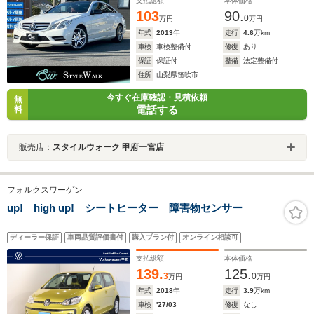
チAW/HIDヘッドライト/ETC
支払総額
本体価格
103
90.
0
万円
万円
年式
2013
年
走行
4.6
万km
車検
車検整備付
修復
あり
保証
保証付
整備
法定整備付
住所
山梨県笛吹市
今すぐ在庫確認・見積依頼
無
電話する
料
販売店：
スタイルウォーク 甲府一宮店
フォルクスワーゲン
up! high up! シートヒーター 障害物センサー
ディーラー保証
車両品質評価書付
購入プラン付
オンライン相談可
支払総額
本体価格
139.
125.
3
0
万円
万円
年式
2018
年
走行
3.9
万km
車検
'27/03
修復
なし