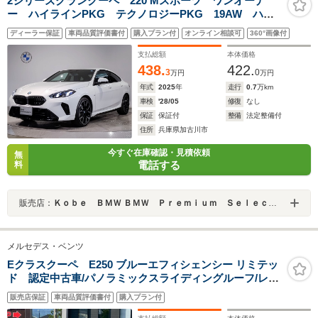
2シリーズグランクーペ 220 Mスポーツ ワンオーナ
ー ハイラインPKG テクノロジーPKG 19AW ハー
マンカードン ヴィガンザブラック ヘッドアップディ
ディーラー保証
車両品質評価書付
購入プラン付
オンライン相談可
360°画像付
スプレイ アクティブクルーズC 全周囲カメラ シート
ヒーター アップルカープレイ
支払総額
本体価格
438.
422.
3
0
万円
万円
年式
2025
年
走行
0.7
万km
車検
'28/05
修復
なし
保証
保証付
整備
法定整備付
住所
兵庫県加古川市
今すぐ在庫確認・見積依頼
無
電話する
料
販売店：
Ｋｏｂｅ ＢＭＷ ＢＭＷ Ｐｒｅｍｉｕｍ Ｓｅｌｅｃｔｉｏｎ 加古川
メルセデス・ベンツ
Eクラスクーペ E250 ブルーエフィシェンシー リミテッ
ド 認定中古車/パノラミックスライディングルーフ/レザ
ーシート/純正ナビ/ターボ/バックカメラ/Bluetooth/フル
販売店保証
車両品質評価書付
購入プラン付
セグTV/メモリーシート/シートヒーター/クルコン/18イン