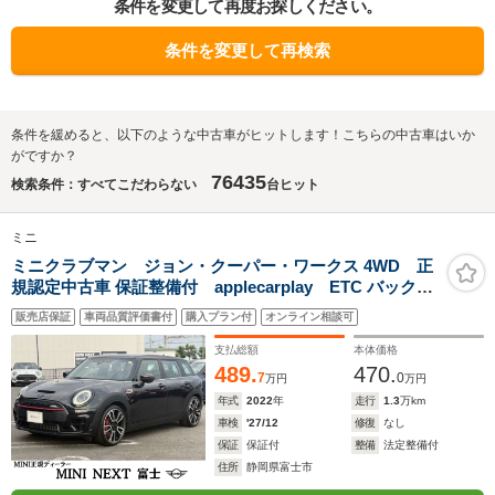
条件を変更して再度お探しください。
条件を変更して再検索
条件を緩めると、以下のような中古車がヒットします！こちらの中古車はいか
がですか？
76435
検索条件：すべてこだわらない
台ヒット
ミニ
ミニクラブマン ジョン・クーパー・ワークス 4WD 正
規認定中古車 保証整備付 applecarplay ETC バックカ
メラ 衝突軽減ブレーキ アイドリングストップ 障害物ソナ
販売店保証
車両品質評価書付
購入プラン付
オンライン相談可
ー アクティブクルコン LEDライト 純正ホイール
支払総額
本体価格
489.
470.
7
0
万円
万円
年式
2022
年
走行
1.3
万km
車検
'27/12
修復
なし
保証
保証付
整備
法定整備付
住所
静岡県富士市