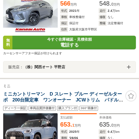
566
548.
0
万円
万円
年式
2021
年
走行
2.4
万km
車検
車検整備付
修復
なし
保証
保証付
整備
法定整備付
住所
大阪府大阪市平野区
今すぐ在庫確認・見積依頼
無
電話する
料
カーセンサーアフター保証が付けられます
販売店：
（株）関西オート 平野店
ミニ
ミニカントリーマン D スレート ブルー ディーゼルター
ボ 200台限定車 ワンオーナー JCWトリム パドルシ
フト 19インチAW ハーマンカードン 全周囲カメラ
ディーラー保証
車両品質評価書付
購入プラン付
360°画像付
シートヒーター 電動シート ハンドルヒータ 追従式
クルコン パドルシフト ヘッドアップディスプレイ
支払総額
本体価格
653.
635.
1
0
万円
万円
年式
2025
年
走行
0.4
万km
車検
'28/06
修復
なし