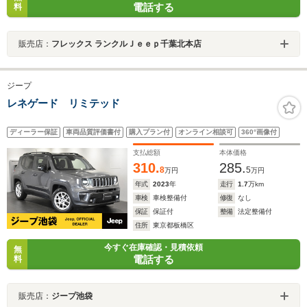
電話する
料
販売店：
フレックス ランクルＪｅｅｐ千葉北本店
ジープ
レネゲード リミテッド
ディーラー保証
車両品質評価書付
購入プラン付
オンライン相談可
360°画像付
支払総額
本体価格
310.
285.
8
5
万円
万円
年式
2023
年
走行
1.7
万km
車検
車検整備付
修復
なし
保証
保証付
整備
法定整備付
住所
東京都板橋区
今すぐ在庫確認・見積依頼
無
電話する
料
販売店：
ジープ池袋