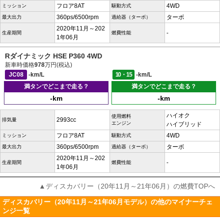
フロア8AT
4WD
ミッション
駆動方式
360ps/6500rpm
ターボ
最大出力
過給器（ターボ）
2020年11月～202
-
生産期間
燃費性能
1年06月
Rダイナミック HSE P360 4WD
新車時価格
978
万円(税込)
JC08
-km/L
10・15
-km/L
満タンでどこまで走る？
満タンでどこまで走る？
-km
-km
ハイオク
使用燃料
2993cc
排気量
エンジン
ハイブリッド
フロア8AT
4WD
ミッション
駆動方式
360ps/6500rpm
ターボ
最大出力
過給器（ターボ）
2020年11月～202
-
生産期間
燃費性能
1年06月
▲ディスカバリー（20年11月～21年06月）の燃費TOPへ
ディスカバリー（20年11月～21年06月モデル）の他のマイナーチェ
ンジ一覧