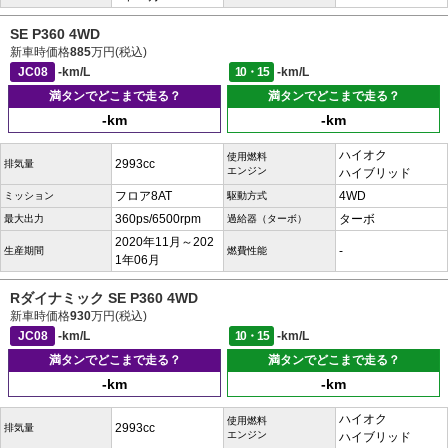
SE P360 4WD
新車時価格
885
万円(税込)
JC08
-km/L
10・15
-km/L
満タンでどこまで走る？
満タンでどこまで走る？
-km
-km
ハイオク
使用燃料
2993cc
排気量
エンジン
ハイブリッド
フロア8AT
4WD
ミッション
駆動方式
360ps/6500rpm
ターボ
最大出力
過給器（ターボ）
2020年11月～202
-
生産期間
燃費性能
1年06月
Rダイナミック SE P360 4WD
新車時価格
930
万円(税込)
JC08
-km/L
10・15
-km/L
満タンでどこまで走る？
満タンでどこまで走る？
-km
-km
ハイオク
使用燃料
2993cc
排気量
エンジン
ハイブリッド