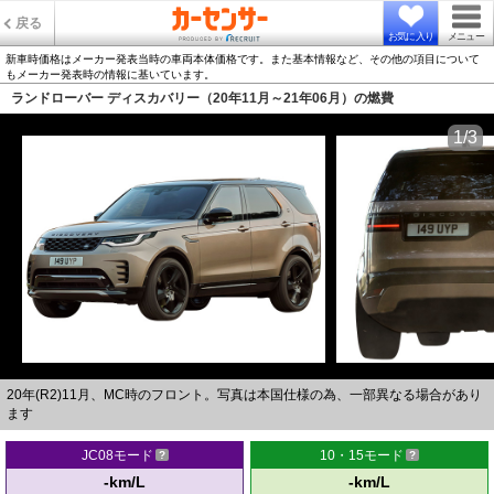
戻る
お気に入り
メニュー
新車時価格はメーカー発表当時の車両本体価格です。また基本情報など、その他の項目について
もメーカー発表時の情報に基いています。
ランドローバー ディスカバリー（20年11月～21年06月）の燃費
1/3
20年(R2)11月、MC時のフロント。写真は本国仕様の為、一部異なる場合があり
ます
JC08モード
10・15モード
-km/L
-km/L