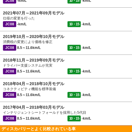
JC08
-km/L
10・15
-km/L
2021年07月～2021年09月モデル
仕様の変更を行った
JC08
-km/L
10・15
-km/L
2019年10月～2020年10月モデル
消費税の変更により価格を修正
JC08
8.5～11.6km/L
10・15
-km/L
2018年11月～2019年09月モデル
ドライバー支援システムが充実
JC08
8.5～11.6km/L
10・15
-km/L
2018年04月～2018年10月モデル
コネクティビティ機能を標準装備
JC08
8.5～11.6km/L
10・15
-km/L
2017年04月～2018年03月モデル
インテリジェントシートフォールドを採用した5代目
JC08
8.5～11.6km/L
10・15
-km/L
ディスカバリーとよく比較されている車