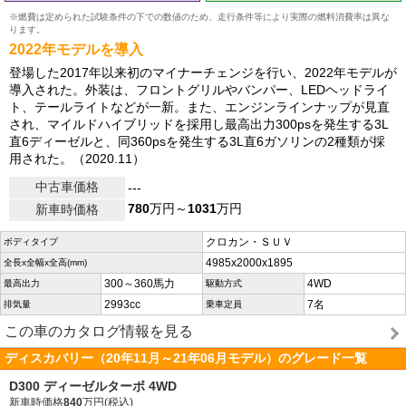
※燃費は定められた試験条件の下での数値のため、走行条件等により実際の燃料消費率は異な
ります。
2022年モデルを導入
登場した2017年以来初のマイナーチェンジを行い、2022年モデルが
導入された。外装は、フロントグリルやバンパー、LEDヘッドライ
ト、テールライトなどが一新。また、エンジンラインナップが見直
され、マイルドハイブリッドを採用し最高出力300psを発生する3L
直6ディーゼルと、同360psを発生する3L直6ガソリンの2種類が採
用された。（2020.11）
中古車価格
---
780
万円～
1031
万円
新車時価格
クロカン・ＳＵＶ
ボディタイプ
4985x2000x1895
全長x全幅x全高(mm)
300～360馬力
4WD
最高出力
駆動方式
2993cc
7名
排気量
乗車定員
この車のカタログ情報を見る
ディスカバリー（20年11月～21年06月モデル）のグレード一覧
D300 ディーゼルターボ 4WD
新車時価格
840
万円(税込)