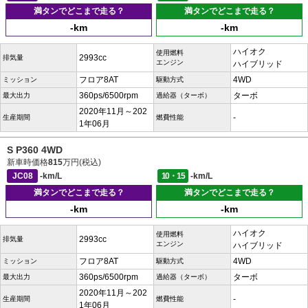
満タンでどこまで走る？
満タンでどこまで走る？
-km
-km
ハイオク
使用燃料
2993cc
排気量
エンジン
ハイブリッド
フロア8AT
4WD
ミッション
駆動方式
360ps/6500rpm
ターボ
最大出力
過給器（ターボ）
2020年11月～202
-
生産期間
燃費性能
1年06月
S P360 4WD
新車時価格
815
万円(税込)
JC08
-km/L
10・15
-km/L
満タンでどこまで走る？
満タンでどこまで走る？
-km
-km
ハイオク
使用燃料
2993cc
排気量
エンジン
ハイブリッド
フロア8AT
4WD
ミッション
駆動方式
360ps/6500rpm
ターボ
最大出力
過給器（ターボ）
2020年11月～202
-
生産期間
燃費性能
1年06月