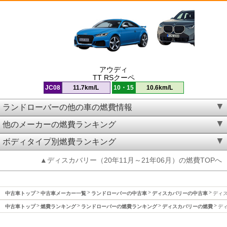
アウディ
TT RSクーペ
JC08
11.7km/L
10・15
10.6km/L
ランドローバーの他の車の燃費情報
他のメーカーの燃費ランキング
ボディタイプ別燃費ランキング
▲ディスカバリー（20年11月～21年06月）の燃費TOPへ
中古車トップ
中古車メーカー一覧
ランドローバーの中古車
ディスカバリーの中古車
ディス
中古車トップ
燃費ランキング
ランドローバーの燃費ランキング
ディスカバリーの燃費
ディ