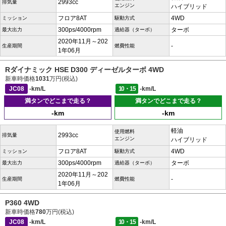
2993cc
排気量
エンジン
ハイブリッド
フロア8AT
4WD
ミッション
駆動方式
300ps/4000rpm
ターボ
最大出力
過給器（ターボ）
2020年11月～202
-
生産期間
燃費性能
1年06月
Rダイナミック HSE D300 ディーゼルターボ 4WD
新車時価格
1031
万円(税込)
JC08
-km/L
10・15
-km/L
満タンでどこまで走る？
満タンでどこまで走る？
-km
-km
軽油
使用燃料
2993cc
排気量
エンジン
ハイブリッド
フロア8AT
4WD
ミッション
駆動方式
300ps/4000rpm
ターボ
最大出力
過給器（ターボ）
2020年11月～202
-
生産期間
燃費性能
1年06月
P360 4WD
新車時価格
780
万円(税込)
JC08
-km/L
10・15
-km/L