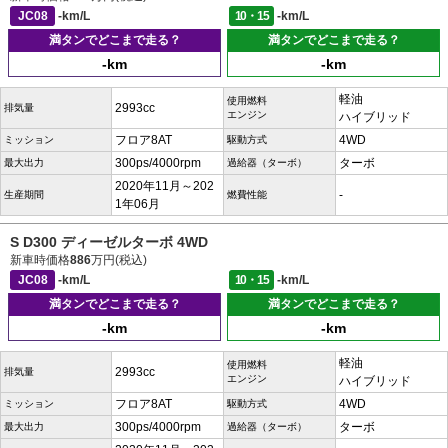
JC08
-km/L
10・15
-km/L
満タンでどこまで走る？
満タンでどこまで走る？
-km
-km
軽油
使用燃料
2993cc
排気量
エンジン
ハイブリッド
フロア8AT
4WD
ミッション
駆動方式
300ps/4000rpm
ターボ
最大出力
過給器（ターボ）
2020年11月～202
-
生産期間
燃費性能
1年06月
S D300 ディーゼルターボ 4WD
新車時価格
886
万円(税込)
JC08
-km/L
10・15
-km/L
満タンでどこまで走る？
満タンでどこまで走る？
-km
-km
軽油
使用燃料
2993cc
排気量
エンジン
ハイブリッド
フロア8AT
4WD
ミッション
駆動方式
300ps/4000rpm
ターボ
最大出力
過給器（ターボ）