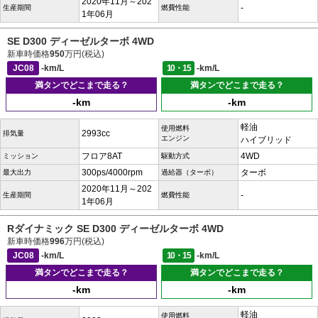
2020年11月～202
-
生産期間
燃費性能
1年06月
SE D300 ディーゼルターボ 4WD
新車時価格
950
万円(税込)
JC08
-km/L
10・15
-km/L
満タンでどこまで走る？
満タンでどこまで走る？
-km
-km
軽油
使用燃料
2993cc
排気量
エンジン
ハイブリッド
フロア8AT
4WD
ミッション
駆動方式
300ps/4000rpm
ターボ
最大出力
過給器（ターボ）
2020年11月～202
-
生産期間
燃費性能
1年06月
Rダイナミック SE D300 ディーゼルターボ 4WD
新車時価格
996
万円(税込)
JC08
-km/L
10・15
-km/L
満タンでどこまで走る？
満タンでどこまで走る？
-km
-km
軽油
使用燃料