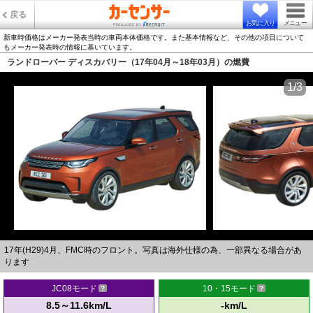
戻る
お気に入り
メニュー
新車時価格はメーカー発表当時の車両本体価格です。また基本情報など、その他の項目について
もメーカー発表時の情報に基いています。
ランドローバー ディスカバリー（17年04月～18年03月）の燃費
1/3
17年(H29)4月、FMC時のフロント。写真は海外仕様の為、一部異なる場合があ
ります
JC08モード
10・15モード
8.5～11.6km/L
-km/L