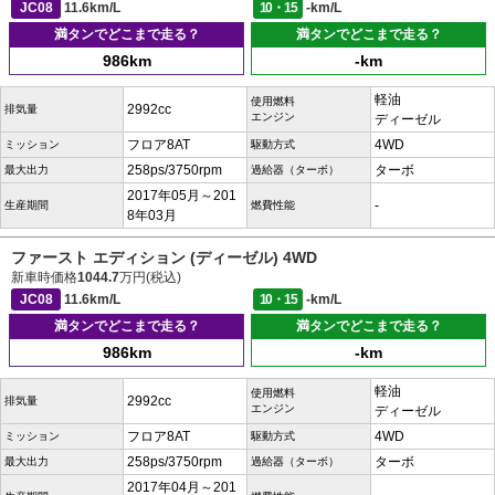
JC08
11.6km/L
10・15
-km/L
満タンでどこまで走る？
満タンでどこまで走る？
986km
-km
軽油
使用燃料
2992cc
排気量
エンジン
ディーゼル
フロア8AT
4WD
ミッション
駆動方式
258ps/3750rpm
ターボ
最大出力
過給器（ターボ）
2017年05月～201
-
生産期間
燃費性能
8年03月
ファースト エディション (ディーゼル) 4WD
新車時価格
1044.7
万円(税込)
JC08
11.6km/L
10・15
-km/L
満タンでどこまで走る？
満タンでどこまで走る？
986km
-km
軽油
使用燃料
2992cc
排気量
エンジン
ディーゼル
フロア8AT
4WD
ミッション
駆動方式
258ps/3750rpm
ターボ
最大出力
過給器（ターボ）
2017年04月～201