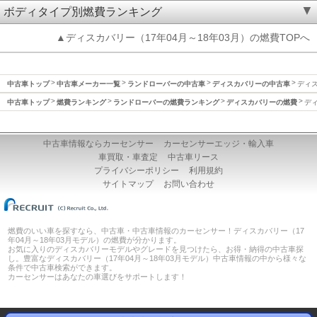
ボディタイプ別燃費ランキング
▲ディスカバリー（17年04月～18年03月）の燃費TOPへ
中古車トップ
中古車メーカー一覧
ランドローバーの中古車
ディスカバリーの中古車
ディス
中古車トップ
燃費ランキング
ランドローバーの燃費ランキング
ディスカバリーの燃費
ディ
中古車情報ならカーセンサー
カーセンサーエッジ・輸入車
車買取・車査定
中古車リース
プライバシーポリシー
利用規約
サイトマップ
お問い合わせ
燃費のいい車を探すなら、中古車・中古車情報のカーセンサー！ディスカバリー（17
年04月～18年03月モデル）の燃費が分かります。
お気に入りのディスカバリーモデルやグレードを見つけたら、お得・納得の中古車探
し。豊富なディスカバリー（17年04月～18年03月モデル）中古車情報の中から様々な
条件で中古車検索ができます。
カーセンサーはあなたの車選びをサポートします！