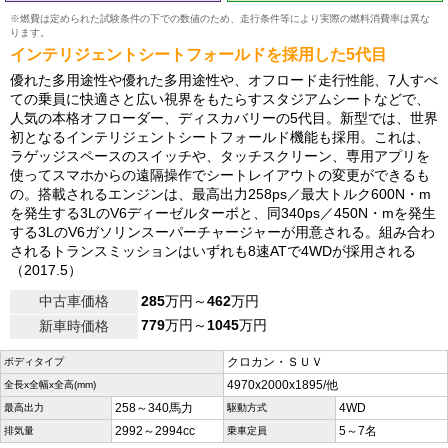
※燃費は定められた試験条件の下での数値のため、走行条件等により実際の燃料消費率は異な
ります。
インテリジェントシートフォールドを採用した5代目
優れた多用途性や優れた多用途性や、オフロード走行性能、7人すべ
ての乗員に快適さと広い視界をもたらすスタジアムシートなどで、
人気の本格オフローダー、ディスカバリーの5代目。新型では、世界
初となるインテリジェントシートフォールド機能も採用。これは、
ラゲッジスペースのスイッチや、タッチスクリーン、専用アプリを
使ってスマホからの遠隔操作でシートレイアウトの変更ができるも
の。搭載されるエンジンは、最高出力258ps／最大トルク600N・m
を発生する3LのV6ディーゼルターボと、同340ps／450N・mを発生
する3LのV6ガソリンスーパーチャージャーが用意される。組み合わ
されるトランスミッションはいずれも8速ATで4WDが採用される
（2017.5）
中古車価格
285
万円～
462
万円
779
万円～
1045
万円
新車時価格
クロカン・ＳＵＶ
ボディタイプ
4970x2000x1895/他
全長x全幅x全高(mm)
258～340馬力
4WD
最高出力
駆動方式
2992～2994cc
5～7名
排気量
乗車定員