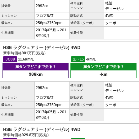
軽油
使用燃料
2992cc
排気量
エンジン
ディーゼル
フロア8AT
4WD
ミッション
駆動方式
258ps/3750rpm
ターボ
最大出力
過給器（ターボ）
2017年05月～201
-
生産期間
燃費性能
8年03月
HSE ラグジュアリー (ディーゼル) 4WD
新車時価格
901
万円(税込)
JC08
11.6km/L
10・15
-km/L
満タンでどこまで走る？
満タンでどこまで走る？
986km
-km
軽油
使用燃料
2992cc
排気量
エンジン
ディーゼル
フロア8AT
4WD
ミッション
駆動方式
258ps/3750rpm
ターボ
最大出力
過給器（ターボ）
2017年05月～201
-
生産期間
燃費性能
8年03月
HSE ラグジュアリー (ディーゼル) 4WD
新車時価格
929.8
万円(税込)