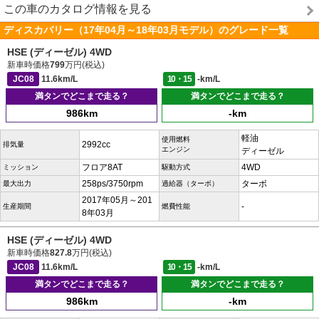
この車のカタログ情報を見る
ディスカバリー（17年04月～18年03月モデル）のグレード一覧
HSE (ディーゼル) 4WD
新車時価格
799
万円(税込)
JC08
11.6km/L
10・15
-km/L
満タンでどこまで走る？
満タンでどこまで走る？
986km
-km
軽油
使用燃料
2992cc
排気量
エンジン
ディーゼル
フロア8AT
4WD
ミッション
駆動方式
258ps/3750rpm
ターボ
最大出力
過給器（ターボ）
2017年05月～201
-
生産期間
燃費性能
8年03月
HSE (ディーゼル) 4WD
新車時価格
827.8
万円(税込)
JC08
11.6km/L
10・15
-km/L
満タンでどこまで走る？
満タンでどこまで走る？
986km
-km