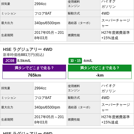
ハイオク
使用燃料
2994cc
排気量
エンジン
ガソリン
フロア8AT
4WD
ミッション
駆動方式
スーパーチャージ
340ps/6500rpm
最大出力
過給器（ターボ）
ャー
2017年05月～201
H27年度燃費基準
生産期間
燃費性能
8年03月
+15%達成
HSE ラグジュアリー 4WD
新車時価格
881
万円(税込)
JC08
8.5km/L
10・15
-km/L
満タンでどこまで走る？
満タンでどこまで走る？
765km
-km
ハイオク
使用燃料
2994cc
排気量
エンジン
ガソリン
フロア8AT
4WD
ミッション
駆動方式
スーパーチャージ
340ps/6500rpm
最大出力
過給器（ターボ）
ャー
2017年05月～201
H27年度燃費基準
生産期間
燃費性能
8年03月
+15%達成
HSE ラグジュアリー 4WD