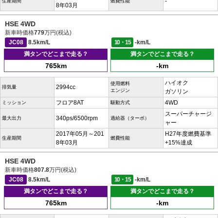
-
生産期間
燃費性能
8年03月
HSE 4WD
新車時価格
779
万円(税込)
JC08
8.5km/L
10・15
-km/L
満タンでどこまで走る？
満タンでどこまで走る？
765km
-km
ハイオク
使用燃料
2994cc
排気量
エンジン
ガソリン
フロア8AT
4WD
ミッション
駆動方式
スーパーチャージ
340ps/6500rpm
最大出力
過給器（ターボ）
ャー
2017年05月～201
H27年度燃費基準
生産期間
燃費性能
8年03月
+15%達成
HSE 4WD
新車時価格
807.8
万円(税込)
JC08
8.5km/L
10・15
-km/L
満タンでどこまで走る？
満タンでどこまで走る？
765km
-km