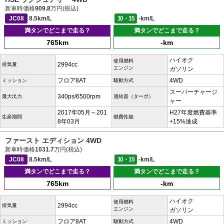
新車時価格
909.8
万円(税込)
JC08
8.5km/L
10・15
-km/L
満タンでどこまで走る？
満タンでどこまで走る？
765km
-km
ハイオク
使用燃料
2994cc
排気量
エンジン
ガソリン
フロア8AT
4WD
ミッション
駆動方式
スーパーチャージ
340ps/6500rpm
最大出力
過給器（ターボ）
ャー
2017年05月～201
H27年度燃費基準
生産期間
燃費性能
8年03月
+15%達成
ファースト エディション 4WD
新車時価格
1031.7
万円(税込)
JC08
8.5km/L
10・15
-km/L
満タンでどこまで走る？
満タンでどこまで走る？
765km
-km
ハイオク
使用燃料
2994cc
排気量
エンジン
ガソリン
フロア8AT
4WD
ミッション
駆動方式