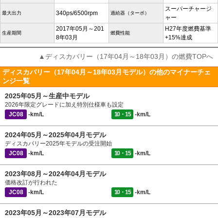
スーパーチャージ
340ps/6500rpm
最大出力
過給器（ターボ）
ャー
2017年05月～201
H27年度燃費基準
生産期間
燃費性能
8年03月
+15%達成
▲ディスカバリー（17年04月～18年03月）の燃費TOPへ
ディスカバリー（17年04月～18年03月モデル）の他のマイナーチェ
ンジ一覧
2025年05月～生産中モデル
2026年限定グレードに加え特別仕様車も設定
JC08
-km/L
10・15
-km/L
2024年05月～2025年04月モデル
ディスカバリー2025年モデルの受注開始
JC08
-km/L
10・15
-km/L
2023年08月～2024年04月モデル
価格改訂が行われた
JC08
-km/L
10・15
-km/L
2023年05月～2023年07月モデル