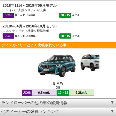
2018年11月～2019年09月モデル
ドライバー支援システムが充実
JC08
8.5～11.6km/L
10・15
-km/L
2018年04月～2018年10月モデル
コネクティビティ機能を標準装備
JC08
8.5～11.6km/L
10・15
-km/L
ディスカバリーとよく比較されている車
ＢＭＷ
X5
JC08
6.3km/L
10・15
6.2km/L
ランドローバーの他の車の燃費情報
他のメーカーの燃費ランキング