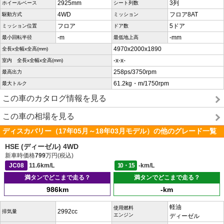
2925mm
3列
ホイールベース
シート列数
4WD
フロア8AT
駆動方式
ミッション
フロア
5ドア
ミッション位置
ドア数
-m
-mm
最小回転半径
最低地上高
4970x2000x1890
全長x全幅x全高(mm)
-x-x-
室内 全長x全幅x全高(mm)
258ps/3750rpm
最高出力
61.2kg・m/1750rpm
最大トルク
この車のカタログ情報を見る
この車の相場を見る
ディスカバリー（17年05月～18年03月モデル）の他のグレード一覧
HSE (ディーゼル) 4WD
新車時価格
799
万円(税込)
JC08
11.6km/L
10・15
-km/L
満タンでどこまで走る？
満タンでどこまで走る？
986km
-km
軽油
使用燃料
2992cc
排気量
エンジン
ディーゼル