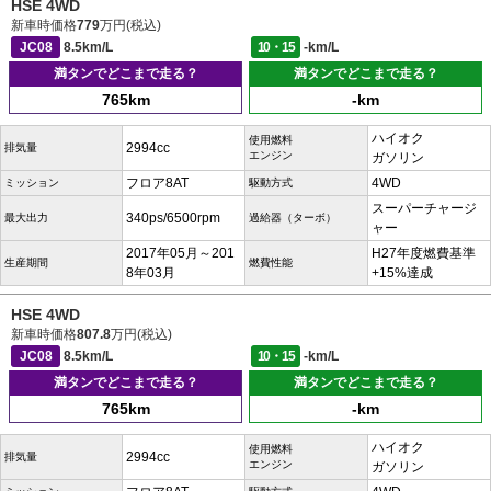
HSE 4WD
新車時価格
779
万円(税込)
JC08
8.5km/L
10・15
-km/L
満タンでどこまで走る？
満タンでどこまで走る？
765km
-km
ハイオク
使用燃料
2994cc
排気量
エンジン
ガソリン
フロア8AT
4WD
ミッション
駆動方式
スーパーチャージ
340ps/6500rpm
最大出力
過給器（ターボ）
ャー
2017年05月～201
H27年度燃費基準
生産期間
燃費性能
8年03月
+15%達成
HSE 4WD
新車時価格
807.8
万円(税込)
JC08
8.5km/L
10・15
-km/L
満タンでどこまで走る？
満タンでどこまで走る？
765km
-km
ハイオク
使用燃料
2994cc
排気量
エンジン
ガソリン