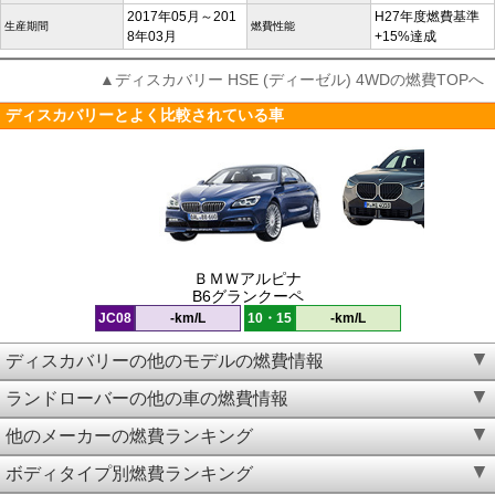
2017年05月～201
H27年度燃費基準
生産期間
燃費性能
8年03月
+15%達成
▲ディスカバリー HSE (ディーゼル) 4WDの燃費TOPへ
ディスカバリーとよく比較されている車
ＢＭＷアルピナ
B6グランクーペ
JC08
-km/L
10・15
-km/L
ディスカバリーの他のモデルの燃費情報
ランドローバーの他の車の燃費情報
他のメーカーの燃費ランキング
ボディタイプ別燃費ランキング