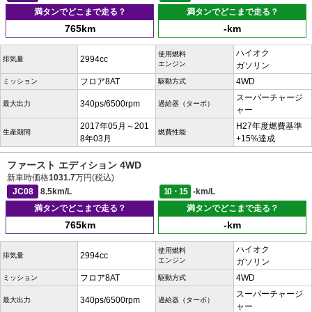
満タンでどこまで走る？
満タンでどこまで走る？
765km
-km
ハイオク
使用燃料
2994cc
排気量
エンジン
ガソリン
フロア8AT
4WD
ミッション
駆動方式
スーパーチャージ
340ps/6500rpm
最大出力
過給器（ターボ）
ャー
2017年05月～201
H27年度燃費基準
生産期間
燃費性能
8年03月
+15%達成
ファースト エディション 4WD
新車時価格
1031.7
万円(税込)
JC08
8.5km/L
10・15
-km/L
満タンでどこまで走る？
満タンでどこまで走る？
765km
-km
ハイオク
使用燃料
2994cc
排気量
エンジン
ガソリン
フロア8AT
4WD
ミッション
駆動方式
スーパーチャージ
340ps/6500rpm
最大出力
過給器（ターボ）
ャー