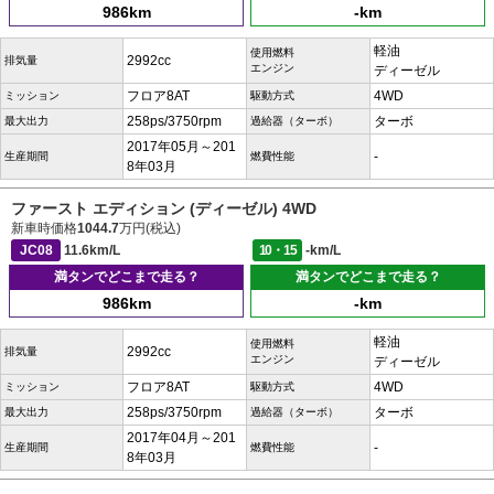
986km
-km
軽油
使用燃料
2992cc
排気量
エンジン
ディーゼル
フロア8AT
4WD
ミッション
駆動方式
258ps/3750rpm
ターボ
最大出力
過給器（ターボ）
2017年05月～201
-
生産期間
燃費性能
8年03月
ファースト エディション (ディーゼル) 4WD
新車時価格
1044.7
万円(税込)
JC08
11.6km/L
10・15
-km/L
満タンでどこまで走る？
満タンでどこまで走る？
986km
-km
軽油
使用燃料
2992cc
排気量
エンジン
ディーゼル
フロア8AT
4WD
ミッション
駆動方式
258ps/3750rpm
ターボ
最大出力
過給器（ターボ）
2017年04月～201
-
生産期間
燃費性能
8年03月