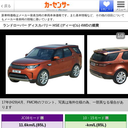
戻る
お気に入り
メニュー
新車時価格はメーカー発表当時の車両本体価格です。また基本情報など、その他の項目について
もメーカー発表時の情報に基いています。
ランドローバー ディスカバリー HSE (ディーゼル) 4WDの燃費
1/3
17年(H29)4月、FMC時のフロント。写真は海外仕様の為、一部異なる場合があ
ります
JC08モード
10・15モード
11.6km/L(85L)
-km/L(85L)