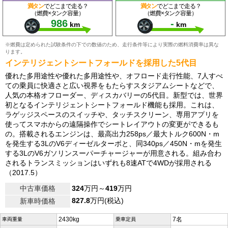
満タン
でどこまで走る？
満タン
でどこまで走る？
（燃費×タンク容量）
（燃費×タンク容量）
986
-
km
km
※燃費は定められた試験条件の下での数値のため、走行条件等により実際の燃料消費率は異な
ります。
インテリジェントシートフォールドを採用した5代目
優れた多用途性や優れた多用途性や、オフロード走行性能、7人すべ
ての乗員に快適さと広い視界をもたらすスタジアムシートなどで、
人気の本格オフローダー、ディスカバリーの5代目。新型では、世界
初となるインテリジェントシートフォールド機能も採用。これは、
ラゲッジスペースのスイッチや、タッチスクリーン、専用アプリを
使ってスマホからの遠隔操作でシートレイアウトの変更ができるも
の。搭載されるエンジンは、最高出力258ps／最大トルク600N・m
を発生する3LのV6ディーゼルターボと、同340ps／450N・mを発生
する3LのV6ガソリンスーパーチャージャーが用意される。組み合わ
されるトランスミッションはいずれも8速ATで4WDが採用される
（2017.5）
中古車価格
324
万円～
419
万円
827.8
万円(税込)
新車時価格
2430kg
7名
車両重量
乗車定員