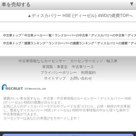
車を売却する
▲ディスカバリー HSE (ディーゼル) 4WDの燃費TOPへ
中古車トップ
中古車メーカー一覧
ランドローバーの中古車
ディスカバリーの中古車
ディス
中古車トップ
燃費ランキング
ランドローバーの燃費ランキング
ディスカバリーの燃費
ディ
中古車情報ならカーセンサー
カーセンサーエッジ・輸入車
車買取・車査定
中古車リース
プライバシーポリシー
利用規約
サイトマップ
お問い合わせ
燃費のいい車を探すなら、中古車・中古車情報のカーセンサー！ディスカバリー HSE
(ディーゼル) 4WDの燃費が分かります。
お気に入りのディスカバリーモデルやグレードを見つけたら、お得・納得の中古車探
し。豊富なディスカバリー HSE (ディーゼル) 4WD中古車情報の中から様々な条件で
中古車検索ができます。
カーセンサーはあなたの車選びをサポートします！