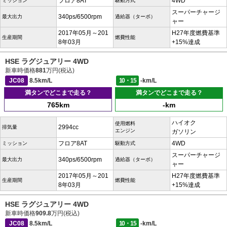
フロア8AT
4WD
ミッション
駆動方式
スーパーチャージ
340ps/6500rpm
最大出力
過給器（ターボ）
ャー
2017年05月～201
H27年度燃費基準
生産期間
燃費性能
8年03月
+15%達成
HSE ラグジュアリー 4WD
新車時価格
881
万円(税込)
JC08
8.5km/L
10・15
-km/L
満タンでどこまで走る？
満タンでどこまで走る？
765km
-km
ハイオク
使用燃料
2994cc
排気量
エンジン
ガソリン
フロア8AT
4WD
ミッション
駆動方式
スーパーチャージ
340ps/6500rpm
最大出力
過給器（ターボ）
ャー
2017年05月～201
H27年度燃費基準
生産期間
燃費性能
8年03月
+15%達成
HSE ラグジュアリー 4WD
新車時価格
909.8
万円(税込)
JC08
8.5km/L
10・15
-km/L