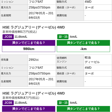
フロア8AT
4WD
ミッション
駆動方式
258ps/3750rpm
ターボ
最大出力
過給器（ターボ）
2017年05月～201
-
生産期間
燃費性能
8年03月
HSE ラグジュアリー (ディーゼル) 4WD
新車時価格
901
万円(税込)
JC08
11.6km/L
10・15
-km/L
満タンでどこまで走る？
満タンでどこまで走る？
986km
-km
軽油
使用燃料
2992cc
排気量
エンジン
ディーゼル
フロア8AT
4WD
ミッション
駆動方式
258ps/3750rpm
ターボ
最大出力
過給器（ターボ）
2017年05月～201
-
生産期間
燃費性能
8年03月
HSE ラグジュアリー (ディーゼル) 4WD
新車時価格
929.8
万円(税込)
JC08
11.6km/L
10・15
-km/L
満タンでどこまで走る？
満タンでどこまで走る？