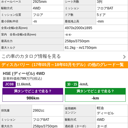
2925mm
3列
ホイールベース
シート列数
4WD
フロア8AT
駆動方式
ミッション
フロア
5ドア
ミッション位置
ドア数
-m
-mm
最小回転半径
最低地上高
4970x2000x1895
全長x全幅x全高(mm)
-x-x-
室内 全長x全幅x全高(mm)
258ps/3750rpm
最高出力
61.2kg・m/1750rpm
最大トルク
この車のカタログ情報を見る
ディスカバリー（17年05月～18年03月モデル）の他のグレード一覧
HSE (ディーゼル) 4WD
新車時価格
799
万円(税込)
JC08
11.6km/L
10・15
-km/L
満タンでどこまで走る？
満タンでどこまで走る？
986km
-km
軽油
使用燃料
2992cc
排気量
エンジン
ディーゼル
フロア8AT
4WD
ミッション
駆動方式
258ps/3750rpm
ターボ
最大出力
過給器（ターボ）