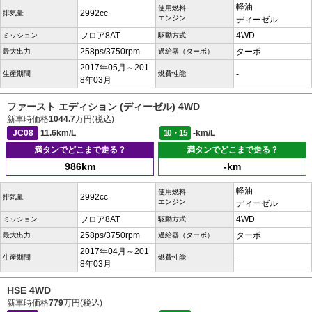
軽油
使用燃料
2992cc
排気量
エンジン
ディーゼル
フロア8AT
4WD
ミッション
駆動方式
258ps/3750rpm
ターボ
最大出力
過給器（ターボ）
2017年05月～201
-
生産期間
燃費性能
8年03月
ファースト エディション (ディーゼル) 4WD
新車時価格
1044.7
万円(税込)
JC08
11.6km/L
10・15
-km/L
満タンでどこまで走る？
満タンでどこまで走る？
986km
-km
軽油
使用燃料
2992cc
排気量
エンジン
ディーゼル
フロア8AT
4WD
ミッション
駆動方式
258ps/3750rpm
ターボ
最大出力
過給器（ターボ）
2017年04月～201
-
生産期間
燃費性能
8年03月
HSE 4WD
新車時価格
779
万円(税込)