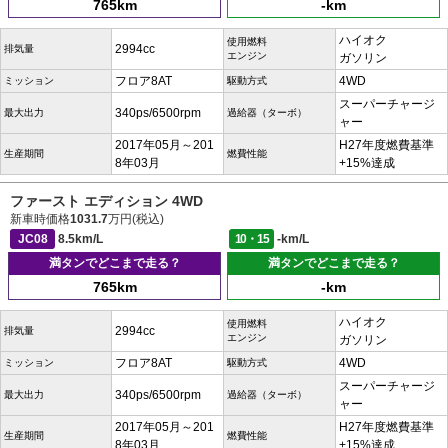
765km
-km
ハイオク
使用燃料
2994cc
排気量
エンジン
ガソリン
フロア8AT
4WD
ミッション
駆動方式
スーパーチャージ
340ps/6500rpm
最大出力
過給器（ターボ）
ャー
2017年05月～201
H27年度燃費基準
生産期間
燃費性能
8年03月
+15%達成
ファースト エディション 4WD
新車時価格
1031.7
万円(税込)
JC08
8.5km/L
10・15
-km/L
満タンでどこまで走る？
満タンでどこまで走る？
765km
-km
ハイオク
使用燃料
2994cc
排気量
エンジン
ガソリン
フロア8AT
4WD
ミッション
駆動方式
スーパーチャージ
340ps/6500rpm
最大出力
過給器（ターボ）
ャー
2017年05月～201
H27年度燃費基準
生産期間
燃費性能
8年03月
+15%達成