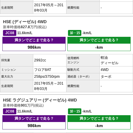
2017年05月～201
-
生産期間
燃費性能
8年03月
HSE (ディーゼル) 4WD
新車時価格
827.8
万円(税込)
JC08
11.6km/L
10・15
-km/L
満タンでどこまで走る？
満タンでどこまで走る？
986km
-km
軽油
使用燃料
2992cc
排気量
エンジン
ディーゼル
フロア8AT
4WD
ミッション
駆動方式
258ps/3750rpm
ターボ
最大出力
過給器（ターボ）
2017年05月～201
-
生産期間
燃費性能
8年03月
HSE ラグジュアリー (ディーゼル) 4WD
新車時価格
901
万円(税込)
JC08
11.6km/L
10・15
-km/L
満タンでどこまで走る？
満タンでどこまで走る？
986km
-km