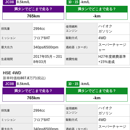
JC08
8.5km/L
10・15
-km/L
満タンでどこまで走る？
満タンでどこまで走る？
765km
-km
ハイオク
使用燃料
2994cc
排気量
エンジン
ガソリン
フロア8AT
4WD
ミッション
駆動方式
スーパーチャージ
340ps/6500rpm
最大出力
過給器（ターボ）
ャー
2017年05月～201
H27年度燃費基準
生産期間
燃費性能
8年03月
+15%達成
HSE 4WD
新車時価格
807.8
万円(税込)
JC08
8.5km/L
10・15
-km/L
満タンでどこまで走る？
満タンでどこまで走る？
765km
-km
ハイオク
使用燃料
2994cc
排気量
エンジン
ガソリン
フロア8AT
4WD
ミッション
駆動方式
スーパーチャージ
340ps/6500rpm
最大出力
過給器（ターボ）