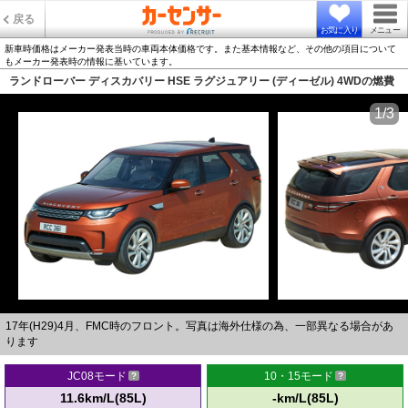
戻る
お気に入り
メニュー
新車時価格はメーカー発表当時の車両本体価格です。また基本情報など、その他の項目について
もメーカー発表時の情報に基いています。
ランドローバー ディスカバリー HSE ラグジュアリー (ディーゼル) 4WDの燃費
1/3
17年(H29)4月、FMC時のフロント。写真は海外仕様の為、一部異なる場合があ
ります
JC08モード
10・15モード
11.6km/L(85L)
-km/L(85L)