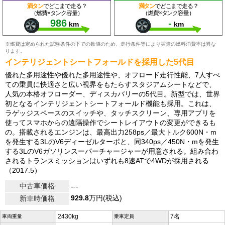
満タン
でどこまで走る？
満タン
でどこまで走る？
（燃費×タンク容量）
（燃費×タンク容量）
986
-
km
km
※燃費は定められた試験条件の下での数値のため、走行条件等により実際の燃料消費率は異な
ります。
インテリジェントシートフォールドを採用した5代目
優れた多用途性や優れた多用途性や、オフロード走行性能、7人すべ
ての乗員に快適さと広い視界をもたらすスタジアムシートなどで、
人気の本格オフローダー、ディスカバリーの5代目。新型では、世界
初となるインテリジェントシートフォールド機能も採用。これは、
ラゲッジスペースのスイッチや、タッチスクリーン、専用アプリを
使ってスマホからの遠隔操作でシートレイアウトの変更ができるも
の。搭載されるエンジンは、最高出力258ps／最大トルク600N・m
を発生する3LのV6ディーゼルターボと、同340ps／450N・mを発生
する3LのV6ガソリンスーパーチャージャーが用意される。組み合わ
されるトランスミッションはいずれも8速ATで4WDが採用される
（2017.5）
中古車価格
---
929.8
万円(税込)
新車時価格
2430kg
7名
車両重量
乗車定員