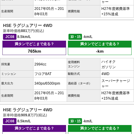
ャー
2017年05月～201
H27年度燃費基準
生産期間
燃費性能
8年03月
+15%達成
HSE ラグジュアリー 4WD
新車時価格
881
万円(税込)
JC08
8.5km/L
10・15
-km/L
満タンでどこまで走る？
満タンでどこまで走る？
765km
-km
ハイオク
使用燃料
2994cc
排気量
エンジン
ガソリン
フロア8AT
4WD
ミッション
駆動方式
スーパーチャージ
340ps/6500rpm
最大出力
過給器（ターボ）
ャー
2017年05月～201
H27年度燃費基準
生産期間
燃費性能
8年03月
+15%達成
HSE ラグジュアリー 4WD
新車時価格
909.8
万円(税込)
JC08
8.5km/L
10・15
-km/L
満タンでどこまで走る？
満タンでどこまで走る？