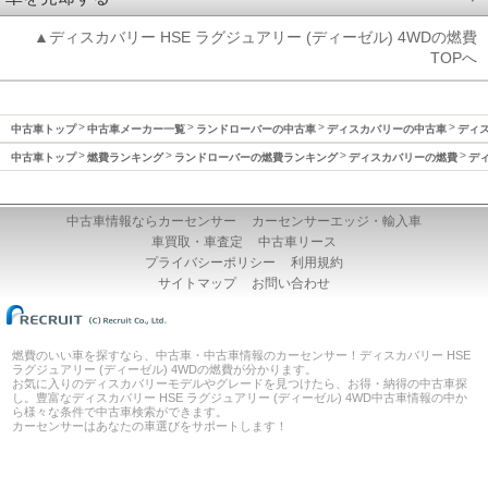
▲ディスカバリー HSE ラグジュアリー (ディーゼル) 4WDの燃費
TOPへ
中古車トップ
中古車メーカー一覧
ランドローバーの中古車
ディスカバリーの中古車
ディス
中古車トップ
燃費ランキング
ランドローバーの燃費ランキング
ディスカバリーの燃費
ディ
中古車情報ならカーセンサー
カーセンサーエッジ・輸入車
車買取・車査定
中古車リース
プライバシーポリシー
利用規約
サイトマップ
お問い合わせ
燃費のいい車を探すなら、中古車・中古車情報のカーセンサー！ディスカバリー HSE
ラグジュアリー (ディーゼル) 4WDの燃費が分かります。
お気に入りのディスカバリーモデルやグレードを見つけたら、お得・納得の中古車探
し。豊富なディスカバリー HSE ラグジュアリー (ディーゼル) 4WD中古車情報の中か
ら様々な条件で中古車検索ができます。
カーセンサーはあなたの車選びをサポートします！