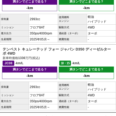
満タンでどこまで走る？
満タンでどこまで走る？
-km
-km
軽油
使用燃料
2993cc
排気量
エンジン
ハイブリッド
フロア8AT
4WD
ミッション
駆動方式
350ps/4000rpm
ターボ
最大出力
過給器（ターボ）
2025年05月～
-
生産期間
燃費性能
テンペスト キュレーテッド フォー ジャパン D350 ディーゼルター
ボ 4WD
新車時価格
1330
万円(税込)
JC08
-km/L
10・15
-km/L
満タンでどこまで走る？
満タンでどこまで走る？
-km
-km
軽油
使用燃料
2993cc
排気量
エンジン
ハイブリッド
フロア8AT
4WD
ミッション
駆動方式
350ps/4000rpm
ターボ
最大出力
過給器（ターボ）
2025年05月～
-
生産期間
燃費性能