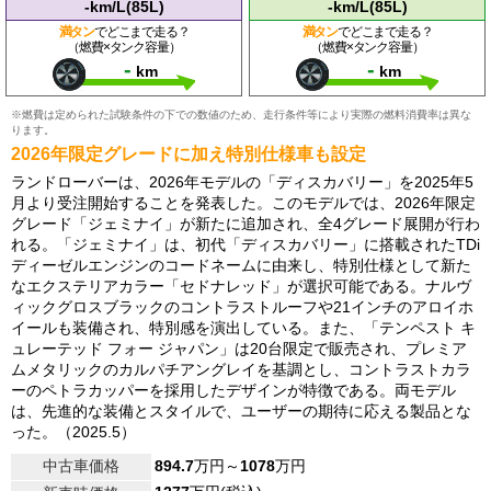
-km/L(85L)
-km/L(85L)
満タン
でどこまで走る？
満タン
でどこまで走る？
（燃費×タンク容量）
（燃費×タンク容量）
-
-
km
km
※燃費は定められた試験条件の下での数値のため、走行条件等により実際の燃料消費率は異な
ります。
2026年限定グレードに加え特別仕様車も設定
ランドローバーは、2026年モデルの「ディスカバリー」を2025年5
月より受注開始することを発表した。このモデルでは、2026年限定
グレード「ジェミナイ」が新たに追加され、全4グレード展開が行わ
れる。「ジェミナイ」は、初代「ディスカバリー」に搭載されたTDi
ディーゼルエンジンのコードネームに由来し、特別仕様として新た
なエクステリアカラー「セドナレッド」が選択可能である。ナルヴ
ィックグロスブラックのコントラストルーフや21インチのアロイホ
イールも装備され、特別感を演出している。また、「テンペスト キ
ュレーテッド フォー ジャパン」は20台限定で販売され、プレミア
ムメタリックのカルパチアングレイを基調とし、コントラストカラ
ーのペトラカッパーを採用したデザインが特徴である。両モデル
は、先進的な装備とスタイルで、ユーザーの期待に応える製品とな
った。（2025.5）
中古車価格
894.7
万円～
1078
万円