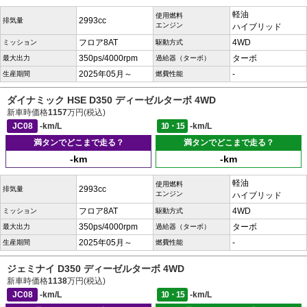
軽油
使用燃料
2993cc
排気量
エンジン
ハイブリッド
フロア8AT
4WD
ミッション
駆動方式
350ps/4000rpm
ターボ
最大出力
過給器（ターボ）
2025年05月～
-
生産期間
燃費性能
ダイナミック HSE D350 ディーゼルターボ 4WD
新車時価格
1157
万円(税込)
JC08
-km/L
10・15
-km/L
満タンでどこまで走る？
満タンでどこまで走る？
-km
-km
軽油
使用燃料
2993cc
排気量
エンジン
ハイブリッド
フロア8AT
4WD
ミッション
駆動方式
350ps/4000rpm
ターボ
最大出力
過給器（ターボ）
2025年05月～
-
生産期間
燃費性能
ジェミナイ D350 ディーゼルターボ 4WD
新車時価格
1138
万円(税込)
JC08
-km/L
10・15
-km/L