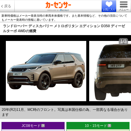
戻る
お気に入り
メニュー
新車時価格はメーカー発表当時の車両本体価格です。また基本情報など、その他の項目について
もメーカー発表時の情報に基いています。
ランドローバー ディスカバリー メトロポリタン エディション D350 ディーゼ
ルターボ 4WDの燃費
1/3
20年(R2)11月、MC時のフロント。写真は本国仕様の為、一部異なる場合があり
ます
JC08モード
10・15モード