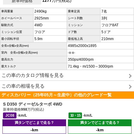
1277
万円(税込)
新車時価格
2490kg
7名
車両重量
乗車定員
2925mm
3列
ホイールベース
シート列数
4WD
フロア8AT
駆動方式
ミッション
フロア
5ドア
ミッション位置
ドア数
5.9m
210mm
最小回転半径
最低地上高
4985x2000x1895
全長x全幅x全高(mm)
-x-x-
室内 全長x全幅x全高(mm)
350ps/4000rpm
最高出力
71.4kg・m/1500～3000rpm
最大トルク
この車のカタログ情報を見る
この車の相場を見る
ディスカバリー（25年05月～生産中）の他のグレード一覧
S D350 ディーゼルターボ 4WD
新車時価格
998
万円(税込)
JC08
-km/L
10・15
-km/L
満タンでどこまで走る？
満タンでどこまで走る？
-km
-km