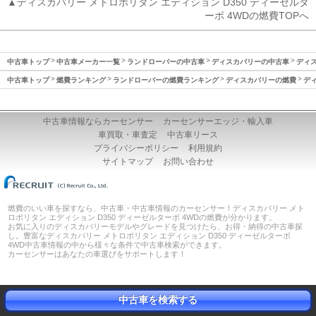
▲ディスカバリー メトロポリタン エディション D350 ディーゼルタ
ーボ 4WDの燃費TOPへ
中古車トップ
中古車メーカー一覧
ランドローバーの中古車
ディスカバリーの中古車
ディス
中古車トップ
燃費ランキング
ランドローバーの燃費ランキング
ディスカバリーの燃費
ディ
中古車情報ならカーセンサー
カーセンサーエッジ・輸入車
車買取・車査定
中古車リース
プライバシーポリシー
利用規約
サイトマップ
お問い合わせ
燃費のいい車を探すなら、中古車・中古車情報のカーセンサー！ディスカバリー メト
ロポリタン エディション D350 ディーゼルターボ 4WDの燃費が分かります。
お気に入りのディスカバリーモデルやグレードを見つけたら、お得・納得の中古車探
し。豊富なディスカバリー メトロポリタン エディション D350 ディーゼルターボ
4WD中古車情報の中から様々な条件で中古車検索ができます。
カーセンサーはあなたの車選びをサポートします！
中古車を検索する