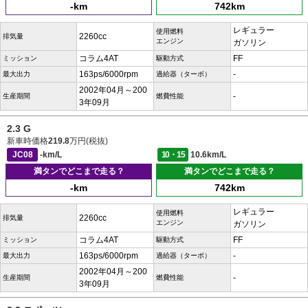
-km
742km
レギュラー
使用燃料
2260cc
排気量
エンジン
ガソリン
コラム4AT
FF
ミッション
駆動方式
163ps/6000rpm
-
最大出力
過給器（ターボ）
2002年04月～200
-
生産期間
燃費性能
3年09月
2.3 G
新車時価格
219.8
万円(税抜)
JC08
-km/L
10・15
10.6km/L
満タンでどこまで走る？
満タンでどこまで走る？
-km
742km
レギュラー
使用燃料
2260cc
排気量
エンジン
ガソリン
コラム4AT
FF
ミッション
駆動方式
163ps/6000rpm
-
最大出力
過給器（ターボ）
2002年04月～200
-
生産期間
燃費性能
3年09月