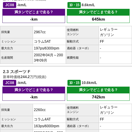
JC08
-km/L
10・15
8.6km/L
満タンでどこまで走る？
満タンでどこまで走る？
-km
645km
レギュラー
使用燃料
2967cc
排気量
エンジン
ガソリン
コラム5AT
FF
ミッション
駆動方式
197ps/6300rpm
-
最大出力
過給器（ターボ）
2002年04月～200
-
生産期間
燃費性能
3年09月
2.3 スポーツ F
新車時価格
244.2
万円(税抜)
JC08
-km/L
10・15
10.6km/L
満タンでどこまで走る？
満タンでどこまで走る？
-km
742km
レギュラー
使用燃料
2260cc
排気量
エンジン
ガソリン
コラム4AT
FF
ミッション
駆動方式
163ps/6000rpm
-
最大出力
過給器（ターボ）