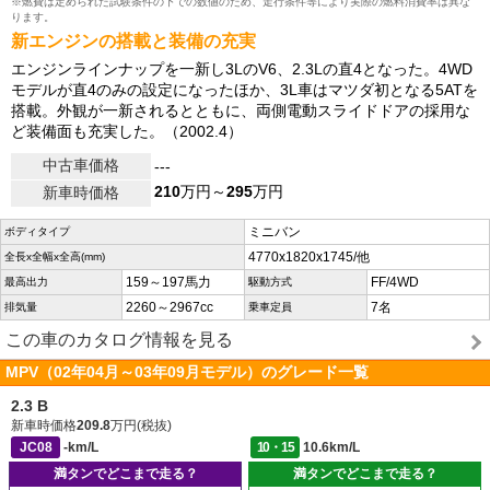
※燃費は定められた試験条件の下での数値のため、走行条件等により実際の燃料消費率は異な
ります。
新エンジンの搭載と装備の充実
エンジンラインナップを一新し3LのV6、2.3Lの直4となった。4WD
モデルが直4のみの設定になったほか、3L車はマツダ初となる5ATを
搭載。外観が一新されるとともに、両側電動スライドドアの採用な
ど装備面も充実した。（2002.4）
中古車価格
---
210
万円～
295
万円
新車時価格
ミニバン
ボディタイプ
4770x1820x1745/他
全長x全幅x全高(mm)
159～197馬力
FF/4WD
最高出力
駆動方式
2260～2967cc
7名
排気量
乗車定員
この車のカタログ情報を見る
MPV（02年04月～03年09月モデル）のグレード一覧
2.3 B
新車時価格
209.8
万円(税抜)
JC08
-km/L
10・15
10.6km/L
満タンでどこまで走る？
満タンでどこまで走る？