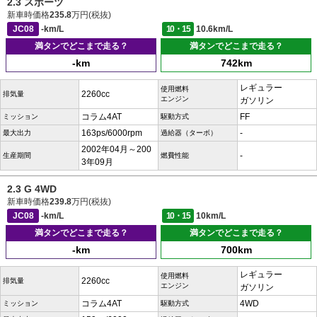
2.3 スポーツ
新車時価格
235.8
万円(税抜)
JC08
-km/L
10・15
10.6km/L
満タンでどこまで走る？
満タンでどこまで走る？
-km
742km
レギュラー
使用燃料
2260cc
排気量
エンジン
ガソリン
コラム4AT
FF
ミッション
駆動方式
163ps/6000rpm
-
最大出力
過給器（ターボ）
2002年04月～200
-
生産期間
燃費性能
3年09月
2.3 G 4WD
新車時価格
239.8
万円(税抜)
JC08
-km/L
10・15
10km/L
満タンでどこまで走る？
満タンでどこまで走る？
-km
700km
レギュラー
使用燃料
2260cc
排気量
エンジン
ガソリン
コラム4AT
4WD
ミッション
駆動方式