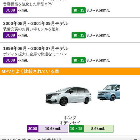
音響機能を強化した新型MPV
JC08
-km/L
10・15
8.3～9.6km/L
2000年08月～2001年09月モデル
装備充実のお買い得モデルを追加
JC08
-km/L
10・15
8.3～9.6km/L
1999年06月～2000年07月モデル
ボディを拡大し全席で快適なミニバン
JC08
-km/L
10・15
8.3～9.6km/L
MPVとよく比較されている車
ホンダ
オデッセイ
JC08
10.6km/L
10・15
8.6km/L