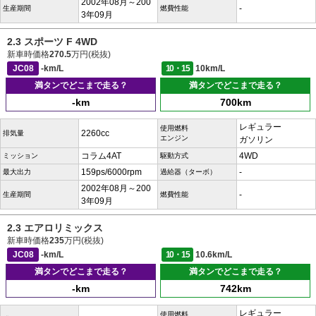
2002年08月～200
-
生産期間
燃費性能
3年09月
2.3 スポーツ F 4WD
新車時価格
270.5
万円(税抜)
JC08
-km/L
10・15
10km/L
満タンでどこまで走る？
満タンでどこまで走る？
-km
700km
レギュラー
使用燃料
2260cc
排気量
エンジン
ガソリン
コラム4AT
4WD
ミッション
駆動方式
159ps/6000rpm
-
最大出力
過給器（ターボ）
2002年08月～200
-
生産期間
燃費性能
3年09月
2.3 エアロリミックス
新車時価格
235
万円(税抜)
JC08
-km/L
10・15
10.6km/L
満タンでどこまで走る？
満タンでどこまで走る？
-km
742km
レギュラー
使用燃料