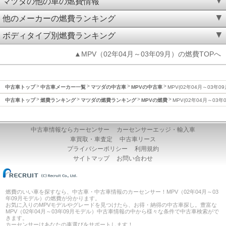
マツダの他の車の燃費情報
他のメーカーの燃費ランキング
ボディタイプ別燃費ランキング
▲MPV（02年04月～03年09月）の燃費TOPへ
中古車トップ
中古車メーカー一覧
マツダの中古車
MPVの中古車
MPV(02年04月～03年0
中古車トップ
燃費ランキング
マツダの燃費ランキング
MPVの燃費
MPV(02年04月～03年
中古車情報ならカーセンサー
カーセンサーエッジ・輸入車
車買取・車査定
中古車リース
プライバシーポリシー
利用規約
サイトマップ
お問い合わせ
燃費のいい車を探すなら、中古車・中古車情報のカーセンサー！MPV（02年04月～03
年09月モデル）の燃費が分かります。
お気に入りのMPVモデルやグレードを見つけたら、お得・納得の中古車探し。豊富な
MPV（02年04月～03年09月モデル）中古車情報の中から様々な条件で中古車検索がで
きます。
カーセンサーはあなたの車選びをサポートします！