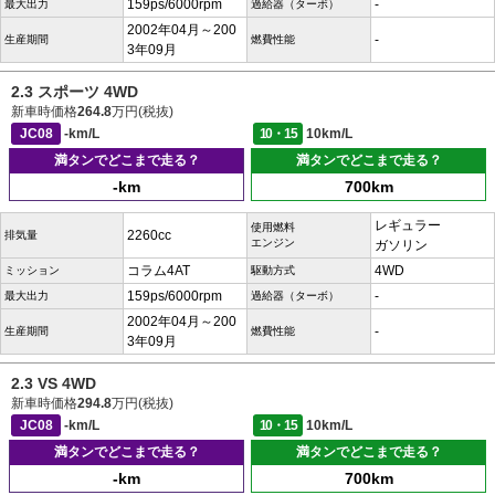
159ps/6000rpm
-
最大出力
過給器（ターボ）
2002年04月～200
-
生産期間
燃費性能
3年09月
2.3 スポーツ 4WD
新車時価格
264.8
万円(税抜)
JC08
-km/L
10・15
10km/L
満タンでどこまで走る？
満タンでどこまで走る？
-km
700km
レギュラー
使用燃料
2260cc
排気量
エンジン
ガソリン
コラム4AT
4WD
ミッション
駆動方式
159ps/6000rpm
-
最大出力
過給器（ターボ）
2002年04月～200
-
生産期間
燃費性能
3年09月
2.3 VS 4WD
新車時価格
294.8
万円(税抜)
JC08
-km/L
10・15
10km/L
満タンでどこまで走る？
満タンでどこまで走る？
-km
700km