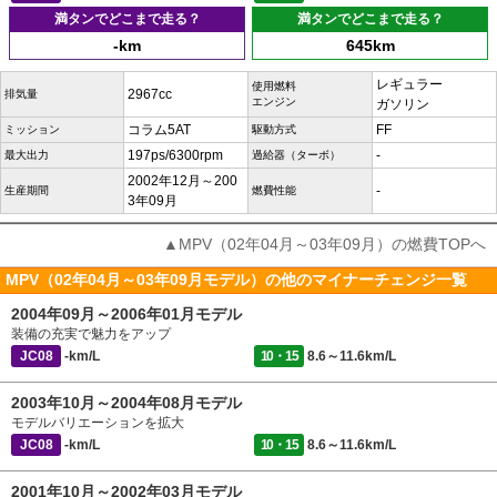
満タンでどこまで走る？
満タンでどこまで走る？
-km
645km
レギュラー
使用燃料
2967cc
排気量
エンジン
ガソリン
コラム5AT
FF
ミッション
駆動方式
197ps/6300rpm
-
最大出力
過給器（ターボ）
2002年12月～200
-
生産期間
燃費性能
3年09月
▲MPV（02年04月～03年09月）の燃費TOPへ
MPV（02年04月～03年09月モデル）の他のマイナーチェンジ一覧
2004年09月～2006年01月モデル
装備の充実で魅力をアップ
JC08
-km/L
10・15
8.6～11.6km/L
2003年10月～2004年08月モデル
モデルバリエーションを拡大
JC08
-km/L
10・15
8.6～11.6km/L
2001年10月～2002年03月モデル