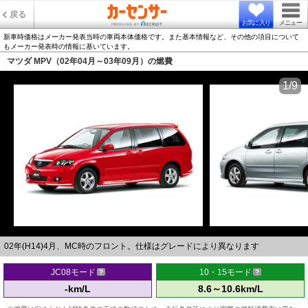
戻る
お気に入り
メニュー
新車時価格はメーカー発表当時の車両本体価格です。また基本情報など、その他の項目について
もメーカー発表時の情報に基いています。
マツダ MPV（02年04月～03年09月）の燃費
1/9
02年(H14)4月、MC時のフロント。仕様はグレードにより異なります
JC08モード
10・15モード
-km/L
8.6～10.6km/L