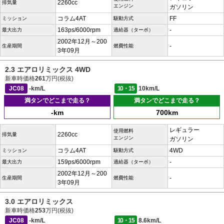
2260cc
排気量
エンジン
ガソリン
コラム4AT
FF
ミッション
駆動方式
163ps/6000rpm
-
最大出力
過給器（ターボ）
2002年12月～200
-
生産期間
燃費性能
3年09月
2.3 エアロリミックス 4WD
新車時価格
261
万円(税抜)
JC08
-km/L
10・15
10km/L
満タンでどこまで走る？
満タンでどこまで走る？
-km
700km
レギュラー
使用燃料
2260cc
排気量
エンジン
ガソリン
コラム4AT
4WD
ミッション
駆動方式
159ps/6000rpm
-
最大出力
過給器（ターボ）
2002年12月～200
-
生産期間
燃費性能
3年09月
3.0 エアロリミックス
新車時価格
253
万円(税抜)
JC08
-km/L
10・15
8.6km/L