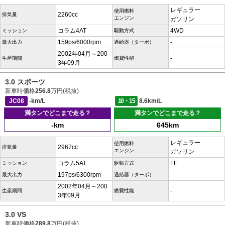
レギュラー
使用燃料
2260cc
排気量
エンジン
ガソリン
コラム4AT
4WD
ミッション
駆動方式
159ps/6000rpm
-
最大出力
過給器（ターボ）
2002年04月～200
-
生産期間
燃費性能
3年09月
3.0 スポーツ
新車時価格
256.8
万円(税抜)
JC08
-km/L
10・15
8.6km/L
満タンでどこまで走る？
満タンでどこまで走る？
-km
645km
レギュラー
使用燃料
2967cc
排気量
エンジン
ガソリン
コラム5AT
FF
ミッション
駆動方式
197ps/6300rpm
-
最大出力
過給器（ターボ）
2002年04月～200
-
生産期間
燃費性能
3年09月
3.0 VS
新車時価格
289.8
万円(税抜)