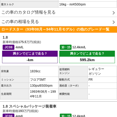
16kg・m/4500rpm
最大トルク
この車のカタログ情報を見る
この車の相場を見る
ロードスター（93年08月～94年11月モデル）の他のグレード一覧
1.8
新車時価格
175.5
万円(税抜)
JC08
-km/L
10・15
12.4km/L
満タンでどこまで走る？
満タンでどこまで走る？
-km
595.2km
レギュラー
使用燃料
1839cc
排気量
エンジン
ガソリン
フロア5MT
FR
ミッション
駆動方式
130ps/6500rpm
-
最大出力
過給器（ターボ）
1993年08月～199
-
生産期間
燃費性能
4年11月
1.8 スペシャルパッケージ装着車
新車時価格
193
万円(税抜)
JC08
-km/L
10・15
12.4km/L