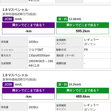
4年11月
1.8 Vスペシャル
新車時価格
230
万円(税抜)
JC08
-km/L
10・15
12.4km/L
満タンでどこまで走る？
満タンでどこまで走る？
-km
595.2km
レギュラー
使用燃料
1839cc
排気量
エンジン
ガソリン
フロア5MT
FR
ミッション
駆動方式
130ps/6500rpm
-
最大出力
過給器（ターボ）
1993年08月～199
-
生産期間
燃費性能
4年11月
1.8 Vスペシャル
新車時価格
235
万円(税抜)
JC08
-km/L
10・15
10.2km/L
満タンでどこまで走る？
満タンでどこまで走る？
-km
489.6km
レギュラー
使用燃料
1839cc
排気量
エンジン
ガソリン