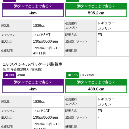
満タンでどこまで走る？
満タンでどこまで走る？
-km
595.2km
レギュラー
使用燃料
1839cc
排気量
エンジン
ガソリン
フロア5MT
FR
ミッション
駆動方式
130ps/6500rpm
-
最大出力
過給器（ターボ）
1993年08月～199
-
生産期間
燃費性能
4年11月
1.8 スペシャルパッケージ装着車
新車時価格
198
万円(税抜)
JC08
-km/L
10・15
10.2km/L
満タンでどこまで走る？
満タンでどこまで走る？
-km
489.6km
レギュラー
使用燃料
1839cc
排気量
エンジン
ガソリン
フロア4AT
FR
ミッション
駆動方式
130ps/6500rpm
-
最大出力
過給器（ターボ）
1993年08月～199
-
生産期間
燃費性能