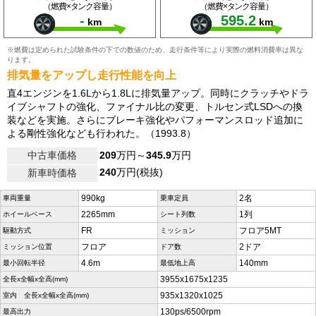
（燃費×タンク容量）
（燃費×タンク容量）
-
595.2
km
km
※燃費は定められた試験条件の下での数値のため、走行条件等により実際の燃料消費率は異な
ります。
排気量をアップし走行性能を向上
直4エンジンを1.6Lから1.8Lに排気量アップ。同時にクラッチやドラ
イブシャフトの強化、ファイナル比の変更、トルセン式LSDへの換
装などを実施。さらにブレーキ強化やパフォーマンスロッド追加に
よる剛性強化なども行われた。（1993.8）
中古車価格
209
万円～
345.9
万円
240
万円(税抜)
新車時価格
990kg
2名
車両重量
乗車定員
2265mm
1列
ホイールベース
シート列数
FR
フロア5MT
駆動方式
ミッション
フロア
2ドア
ミッション位置
ドア数
4.6m
140mm
最小回転半径
最低地上高
3955x1675x1235
全長x全幅x全高(mm)
935x1320x1025
室内 全長x全幅x全高(mm)
130ps/6500rpm
最高出力