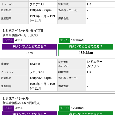
フロア4AT
FR
ミッション
駆動方式
130ps/6500rpm
-
最大出力
過給器（ターボ）
1993年08月～199
-
生産期間
燃費性能
4年11月
1.8 Vスペシャル タイプII
新車時価格
245
万円(税抜)
JC08
-km/L
10・15
10.2km/L
満タンでどこまで走る？
満タンでどこまで走る？
-km
489.6km
レギュラー
使用燃料
1839cc
排気量
エンジン
ガソリン
フロア4AT
FR
ミッション
駆動方式
130ps/6500rpm
-
最大出力
過給器（ターボ）
1993年08月～199
-
生産期間
燃費性能
4年11月
1.8 Sスペシャル
新車時価格
207.5
万円(税抜)
JC08
-km/L
10・15
12.4km/L
満タンでどこまで走る？
満タンでどこまで走る？