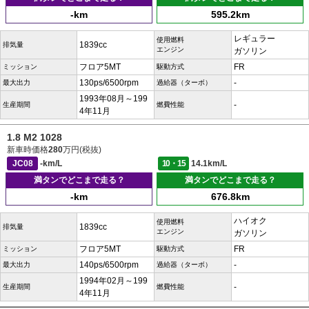
-km
595.2km
レギュラー
使用燃料
1839cc
排気量
エンジン
ガソリン
フロア5MT
FR
ミッション
駆動方式
130ps/6500rpm
-
最大出力
過給器（ターボ）
1993年08月～199
-
生産期間
燃費性能
4年11月
1.8 M2 1028
新車時価格
280
万円(税抜)
JC08
-km/L
10・15
14.1km/L
満タンでどこまで走る？
満タンでどこまで走る？
-km
676.8km
ハイオク
使用燃料
1839cc
排気量
エンジン
ガソリン
フロア5MT
FR
ミッション
駆動方式
140ps/6500rpm
-
最大出力
過給器（ターボ）
1994年02月～199
-
生産期間
燃費性能
4年11月