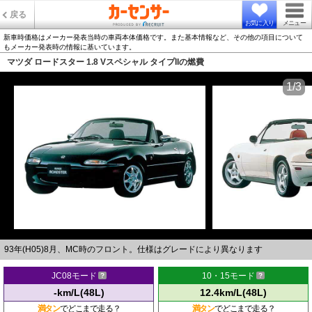
戻る
お気に入り
メニュー
新車時価格はメーカー発表当時の車両本体価格です。また基本情報など、その他の項目について
もメーカー発表時の情報に基いています。
マツダ ロードスター 1.8 Vスペシャル タイプIIの燃費
1/3
93年(H05)8月、MC時のフロント。仕様はグレードにより異なります
JC08モード
10・15モード
-km/L(48L)
12.4km/L(48L)
満タン
でどこまで走る？
満タン
でどこまで走る？