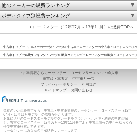
他のメーカーの燃費ランキング
ボディタイプ別燃費ランキング
▲ロードスター（12年07月～13年11月）の燃費TOPへ
中古車トップ
中古車メーカー一覧
マツダの中古車
ロードスターの中古車
ロードスター(12
中古車トップ
燃費ランキング
マツダの燃費ランキング
ロードスターの燃費
ロードスター(1
中古車情報ならカーセンサー
カーセンサーエッジ・輸入車
車買取・車査定
中古車リース
プライバシーポリシー
利用規約
サイトマップ
お問い合わせ
燃費のいい車を探すなら、中古車・中古車情報のカーセンサー！ロードスター（12年
07月～13年11月モデル）の燃費が分かります。
お気に入りのロードスターモデルやグレードを見つけたら、お得・納得の中古車探
し。豊富なロードスター（12年07月～13年11月モデル）中古車情報の中から様々な条
件で中古車検索ができます。
カーセンサーはあなたの車選びをサポートします！