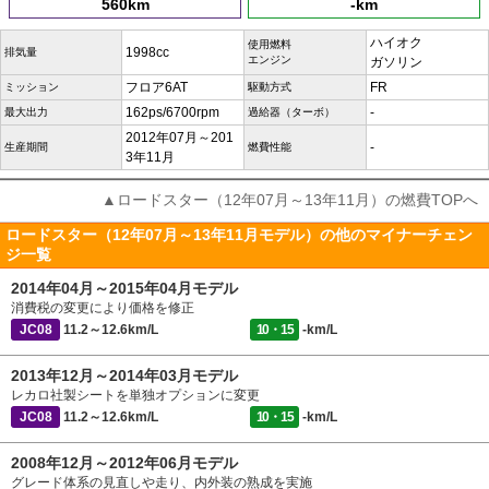
560km
-km
ハイオク
使用燃料
1998cc
排気量
エンジン
ガソリン
フロア6AT
FR
ミッション
駆動方式
162ps/6700rpm
-
最大出力
過給器（ターボ）
2012年07月～201
-
生産期間
燃費性能
3年11月
▲ロードスター（12年07月～13年11月）の燃費TOPへ
ロードスター（12年07月～13年11月モデル）の他のマイナーチェン
ジ一覧
2014年04月～2015年04月モデル
消費税の変更により価格を修正
JC08
11.2～12.6km/L
10・15
-km/L
2013年12月～2014年03月モデル
レカロ社製シートを単独オプションに変更
JC08
11.2～12.6km/L
10・15
-km/L
2008年12月～2012年06月モデル
グレード体系の見直しや走り、内外装の熟成を実施