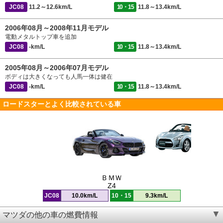
JC08
11.2～12.6km/L
10・15
11.8～13.4km/L
2006年08月～2008年11月モデル
電動メタルトップ車を追加
JC08
-km/L
10・15
11.8～13.4km/L
2005年08月～2006年07月モデル
ボディは大きくなっても人馬一体は健在
JC08
-km/L
10・15
11.8～13.4km/L
ロードスターとよく比較されている車
ＢＭＷ
Z4
JC08
10.0km/L
10・15
9.3km/L
マツダの他の車の燃費情報