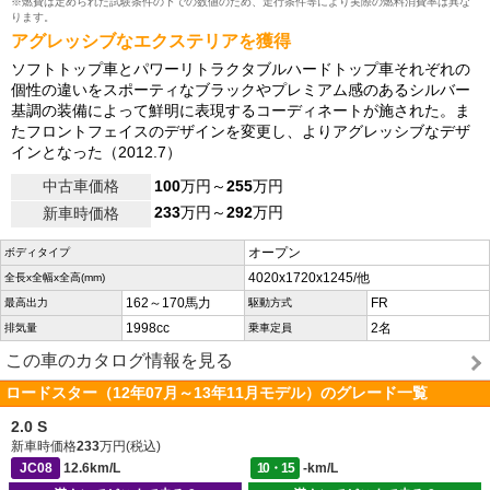
※燃費は定められた試験条件の下での数値のため、走行条件等により実際の燃料消費率は異な
ります。
アグレッシブなエクステリアを獲得
ソフトトップ車とパワーリトラクタブルハードトップ車それぞれの
個性の違いをスポーティなブラックやプレミアム感のあるシルバー
基調の装備によって鮮明に表現するコーディネートが施された。ま
たフロントフェイスのデザインを変更し、よりアグレッシブなデザ
インとなった（2012.7）
中古車価格
100
万円～
255
万円
233
万円～
292
万円
新車時価格
オープン
ボディタイプ
4020x1720x1245/他
全長x全幅x全高(mm)
162～170馬力
FR
最高出力
駆動方式
1998cc
2名
排気量
乗車定員
この車のカタログ情報を見る
ロードスター（12年07月～13年11月モデル）のグレード一覧
2.0 S
新車時価格
233
万円(税込)
JC08
12.6km/L
10・15
-km/L