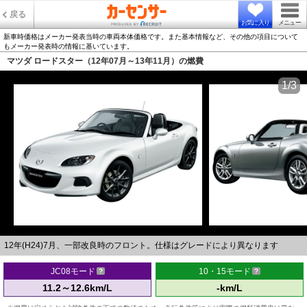
戻る
お気に入り
メニュー
新車時価格はメーカー発表当時の車両本体価格です。また基本情報など、その他の項目について
もメーカー発表時の情報に基いています。
マツダ ロードスター（12年07月～13年11月）の燃費
1/3
12年(H24)7月、一部改良時のフロント。仕様はグレードにより異なります
JC08モード
10・15モード
11.2～12.6km/L
-km/L