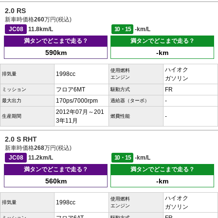
2.0 RS
新車時価格
260
万円(税込)
JC08
11.8km/L
10・15
-km/L
満タンでどこまで走る？
満タンでどこまで走る？
590km
-km
ハイオク
使用燃料
1998cc
排気量
エンジン
ガソリン
フロア6MT
FR
ミッション
駆動方式
170ps/7000rpm
-
最大出力
過給器（ターボ）
2012年07月～201
-
生産期間
燃費性能
3年11月
2.0 S RHT
新車時価格
268
万円(税込)
JC08
11.2km/L
10・15
-km/L
満タンでどこまで走る？
満タンでどこまで走る？
560km
-km
ハイオク
使用燃料
1998cc
排気量
エンジン
ガソリン
ミッション
駆動方式