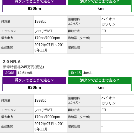
満タンでどこまで走る？
満タンでどこまで走る？
630km
-km
ハイオク
使用燃料
1998cc
排気量
エンジン
ガソリン
フロア5MT
FR
ミッション
駆動方式
170ps/7000rpm
-
最大出力
過給器（ターボ）
2012年07月～201
-
生産期間
燃費性能
3年11月
2.0 NR-A
新車時価格
245
万円(税込)
JC08
12.6km/L
10・15
-km/L
満タンでどこまで走る？
満タンでどこまで走る？
630km
-km
ハイオク
使用燃料
1998cc
排気量
エンジン
ガソリン
フロア5MT
FR
ミッション
駆動方式
170ps/7000rpm
-
最大出力
過給器（ターボ）
2012年07月～201
-
生産期間
燃費性能
3年11月