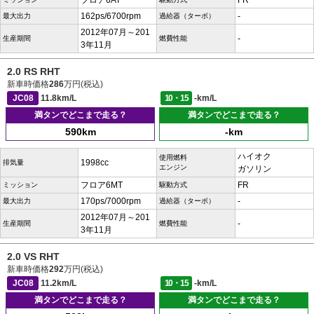
フロア6AT
FR
162ps/6700rpm
-
最大出力
過給器（ターボ）
2012年07月～201
-
生産期間
燃費性能
3年11月
2.0 RS RHT
新車時価格
286
万円(税込)
JC08
11.8km/L
10・15
-km/L
満タンでどこまで走る？
満タンでどこまで走る？
590km
-km
ハイオク
使用燃料
1998cc
排気量
エンジン
ガソリン
フロア6MT
FR
ミッション
駆動方式
170ps/7000rpm
-
最大出力
過給器（ターボ）
2012年07月～201
-
生産期間
燃費性能
3年11月
2.0 VS RHT
新車時価格
292
万円(税込)
JC08
11.2km/L
10・15
-km/L
満タンでどこまで走る？
満タンでどこまで走る？