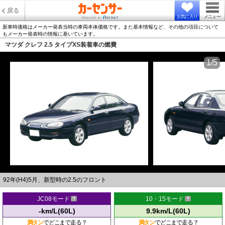
戻る
お気に入り
メニュー
新車時価格はメーカー発表当時の車両本体価格です。また基本情報など、その他の項目について
もメーカー発表時の情報に基いています。
マツダ クレフ 2.5 タイプXS装着車の燃費
1/5
92年(H4)5月、新型時の2.5のフロント
JC08モード
10・15モード
-km/L(60L)
9.9km/L(60L)
満タン
でどこまで走る？
満タン
でどこまで走る？