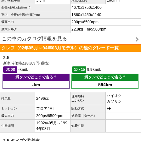
5.3m
160mm
最小回転半径
最低地上高
4670x1750x1400
全長x全幅x全高(mm)
1860x1450x1140
室内 全長x全幅x全高(mm)
200ps/6500rpm
最高出力
22.8kg・m/5500rpm
最大トルク
この車のカタログ情報を見る
クレフ（92年05月～94年03月モデル）の他のグレード一覧
2.5
新車時価格
228.8
万円(税抜)
JC08
-km/L
10・15
9.9km/L
満タンでどこまで走る？
満タンでどこまで走る？
-km
594km
ハイオク
使用燃料
2496cc
排気量
エンジン
ガソリン
フロア4AT
FF
ミッション
駆動方式
200ps/6500rpm
-
最大出力
過給器（ターボ）
1992年05月～199
-
生産期間
燃費性能
4年03月
2.5 タイプX装着車