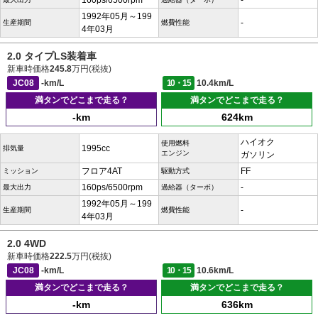
160ps/6500rpm
-
1992年05月～199
-
生産期間
燃費性能
4年03月
2.0 タイプLS装着車
新車時価格
245.8
万円(税抜)
JC08
-km/L
10・15
10.4km/L
満タンでどこまで走る？
満タンでどこまで走る？
-km
624km
ハイオク
使用燃料
1995cc
排気量
エンジン
ガソリン
フロア4AT
FF
ミッション
駆動方式
160ps/6500rpm
-
最大出力
過給器（ターボ）
1992年05月～199
-
生産期間
燃費性能
4年03月
2.0 4WD
新車時価格
222.5
万円(税抜)
JC08
-km/L
10・15
10.6km/L
満タンでどこまで走る？
満タンでどこまで走る？
-km
636km