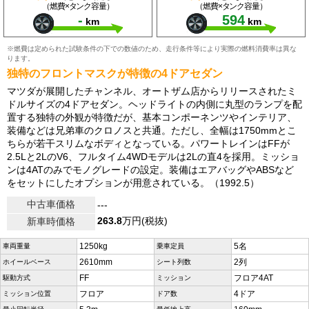
（燃費×タンク容量）
（燃費×タンク容量）
-
594
km
km
※燃費は定められた試験条件の下での数値のため、走行条件等により実際の燃料消費率は異な
ります。
独特のフロントマスクが特徴の4ドアセダン
マツダが展開したチャンネル、オートザム店からリリースされたミ
ドルサイズの4ドアセダン。ヘッドライトの内側に丸型のランプを配
置する独特の外観が特徴だが、基本コンポーネンツやインテリア、
装備などは兄弟車のクロノスと共通。ただし、全幅は1750mmとこ
ちらが若干スリムなボディとなっている。パワートレインはFFが
2.5Lと2LのV6、フルタイム4WDモデルは2Lの直4を採用。ミッショ
ンは4ATのみでモノグレードの設定。装備はエアバッグやABSなど
をセットにしたオプションが用意されている。（1992.5）
中古車価格
---
263.8
万円(税抜)
新車時価格
1250kg
5名
車両重量
乗車定員
2610mm
2列
ホイールベース
シート列数
FF
フロア4AT
駆動方式
ミッション
フロア
4ドア
ミッション位置
ドア数