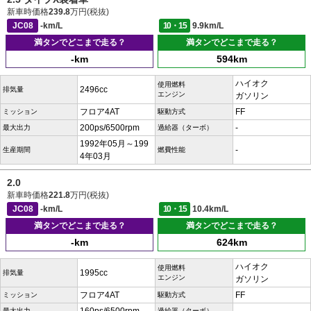
新車時価格
239.8
万円(税抜)
JC08
-km/L
10・15
9.9km/L
満タンでどこまで走る？
満タンでどこまで走る？
-km
594km
ハイオク
使用燃料
2496cc
排気量
エンジン
ガソリン
フロア4AT
FF
ミッション
駆動方式
200ps/6500rpm
-
最大出力
過給器（ターボ）
1992年05月～199
-
生産期間
燃費性能
4年03月
2.0
新車時価格
221.8
万円(税抜)
JC08
-km/L
10・15
10.4km/L
満タンでどこまで走る？
満タンでどこまで走る？
-km
624km
ハイオク
使用燃料
1995cc
排気量
エンジン
ガソリン
フロア4AT
FF
ミッション
駆動方式
最大出力
過給器（ターボ）