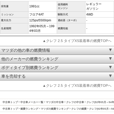
レギュラー
使用燃料
1991cc
排気量
エンジン
ガソリン
フロア4AT
4WD
ミッション
駆動方式
125ps/5500rpm
-
最大出力
過給器（ターボ）
1992年05月～199
-
生産期間
燃費性能
4年03月
▲クレフ 2.5 タイプXS装着車の燃費TOPへ
マツダの他の車の燃費情報
他のメーカーの燃費ランキング
ボディタイプ別燃費ランキング
車を売却する
▲クレフ 2.5 タイプXS装着車の燃費TOPへ
中古車トップ
中古車メーカー一覧
マツダの中古車
クレフの中古車
クレフ(92年05月～94
中古車トップ
燃費ランキング
マツダの燃費ランキング
クレフの燃費
クレフ(92年05月～9