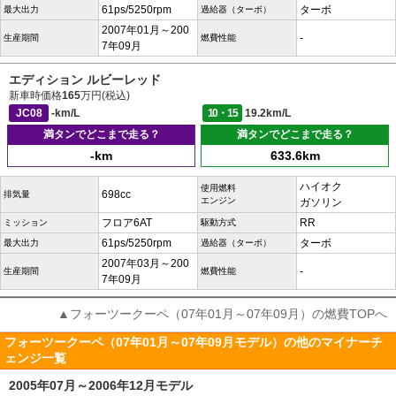
61ps/5250rpm
ターボ
最大出力
過給器（ターボ）
2007年01月～200
-
生産期間
燃費性能
7年09月
エディション ルビーレッド
新車時価格
165
万円(税込)
JC08
-km/L
10・15
19.2km/L
満タンでどこまで走る？
満タンでどこまで走る？
-km
633.6km
ハイオク
使用燃料
698cc
排気量
エンジン
ガソリン
フロア6AT
RR
ミッション
駆動方式
61ps/5250rpm
ターボ
最大出力
過給器（ターボ）
2007年03月～200
-
生産期間
燃費性能
7年09月
▲フォーツークーペ（07年01月～07年09月）の燃費TOPへ
フォーツークーペ（07年01月～07年09月モデル）の他のマイナーチ
ェンジ一覧
2005年07月～2006年12月モデル