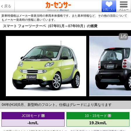
戻る
お気に入り
メニュー
新車時価格はメーカー発表当時の車両本体価格です。また基本情報など、その他の項目について
もメーカー発表時の情報に基いています。
スマート フォーツークーペ（07年01月～07年09月）の燃費
1/5
04年(H16)5月、新型時のフロント。仕様はグレードにより異なります
JC08モード
10・15モード
-km/L
19.2km/L