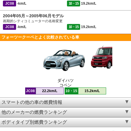
JC08
-km/L
10・15
19.2km/L
2004年05月～2005年06月モデル
画期的シティコミューターの名称変更
JC08
-km/L
10・15
19.2km/L
フォーツークーペとよく比較されている車
ダイハツ
コペン
JC08
22.2km/L
10・15
15.2km/L
スマートの他の車の燃費情報
他のメーカーの燃費ランキング
ボディタイプ別燃費ランキング