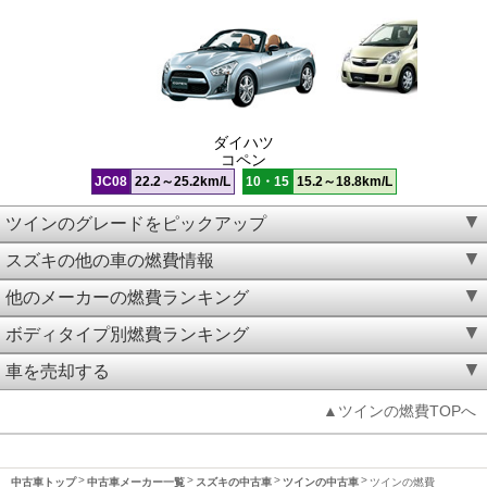
ダイハツ
コペン
JC08
22.2～25.2km/L
10・15
15.2～18.8km/L
ツインのグレードをピックアップ
スズキの他の車の燃費情報
他のメーカーの燃費ランキング
ボディタイプ別燃費ランキング
車を売却する
▲ツインの燃費TOPへ
中古車トップ
中古車メーカー一覧
スズキの中古車
ツインの中古車
ツインの燃費