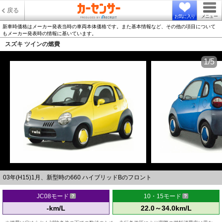
戻る
お気に入り
メニュー
新車時価格はメーカー発表当時の車両本体価格です。また基本情報など、その他の項目について
もメーカー発表時の情報に基いています。
スズキ ツインの燃費
1/5
03年(H15)1月、新型時の660 ハイブリッドBのフロント
JC08モード
10・15モード
-km/L
22.0～34.0km/L