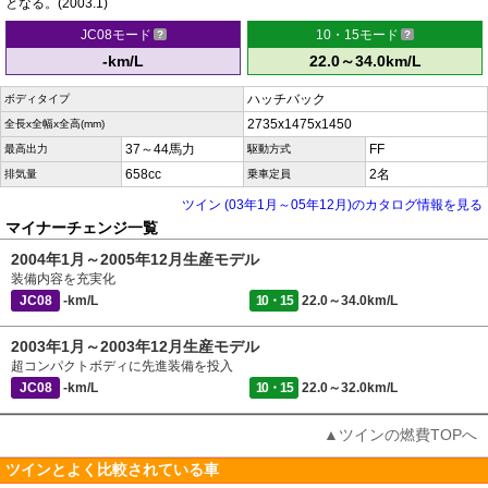
となる。(2003.1)
JC08モード
10・15モード
-km/L
22.0～34.0km/L
ハッチバック
ボディタイプ
2735x1475x1450
全長x全幅x全高(mm)
37～44馬力
FF
最高出力
駆動方式
658cc
2名
排気量
乗車定員
ツイン (03年1月～05年12月)のカタログ情報を見る
マイナーチェンジ一覧
2004年1月～2005年12月生産モデル
装備内容を充実化
JC08
-km/L
10・15
22.0～34.0km/L
2003年1月～2003年12月生産モデル
超コンパクトボディに先進装備を投入
JC08
-km/L
10・15
22.0～32.0km/L
▲ツインの燃費TOPへ
ツインとよく比較されている車