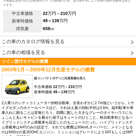
※燃費は定められた試験条件の下での数値のため、走行条件等により実際の燃料消費率は異な
ります。
中古車価格
22
万円～
210
万円
49～139
万円
新車時価格
排気量
658
cc
この車のカタログ情報を見る
この車の相場を見る
ツイン歴代モデルの燃費
2003年1月～2005年12月生産モデルの燃費
超コンパクトボディに先進装備を投入
中古車価格
22
万円～
210
万円
新車時価格
49～139
万円
2人乗りのシティコミューター的軽自動車。全長わずかに2.7m強というから、Lサ
イズセダンのホイールベースほど。それゆえ最小回転半径は3.6m。縦列駐車や車
庫入れに困ることは皆無だろう。四隅に配した大きなグレーのタイヤハウスにち
ょこんと丸いキャビンを載せた様子はキュートのひとこと。軽自動車初となるハ
イブリッドシステム搭載車を設定したのもニュースだった。ハイブリッドシステ
ム搭載車は4ATのみの設定で、それでも燃費は30km/Lオーバーだ。メインとなる
のは660ccの直3DOHCエンジン。ミッションはグレードにより3ATもしくは5MT