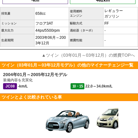
-km
462km
レギュラー
使用燃料
658cc
排気量
エンジン
ガソリン
フロア3AT
FF
ミッション
駆動方式
44ps/5500rpm
-
最大出力
過給器（ターボ）
2003年06月～200
-
生産期間
燃費性能
3年12月
▲ツイン（03年01月～03年12月）の燃費TOPへ
ツイン（03年01月～03年12月モデル）の他のマイナーチェンジ一覧
2004年01月～2005年12月モデル
装備内容を充実化
JC08
-km/L
10・15
22.0～34.0km/L
ツインとよく比較されている車