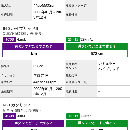
44ps/5500rpm
-
最大出力
過給器（ターボ）
2003年01月～200
-
生産期間
燃費性能
3年12月
660 ハイブリッドB
新車時価格
139
万円(税抜)
JC08
-km/L
10・15
32km/L
満タンでどこまで走る？
満タンでどこまで走る？
-km
672km
レギュラー
使用燃料
658cc
排気量
エンジン
ハイブリッド
フロア4AT
FF
ミッション
駆動方式
44ps/5500rpm
-
最大出力
過給器（ターボ）
2003年01月～200
-
生産期間
燃費性能
3年12月
660 ガソリンV
新車時価格
75
万円(税抜)
JC08
-km/L
10・15
22km/L
満タンでどこまで走る？
満タンでどこまで走る？