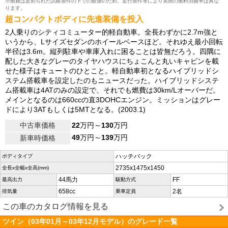
※燃費は定められた試験条件の下での数値のため、走行条件等により実際の燃料消費率は異な
ります。
超コンパクトボディに先進装備を投入
2人乗りのシティコミューター的軽自動車。全長わずかに2.7m強と
いうから、Lサイズセダンのホイールベースほど。それゆえ最小回転
半径は3.6m。縦列駐車や車庫入れに困ることは皆無だろう。四隅に
配した大きなグレーのタイヤハウスにちょこんと丸いキャビンを載
せた様子はキュートのひとこと。軽自動車初となるハイブリッドシ
ステム搭載車を設定したのもニュースだった。ハイブリッドシステ
ム搭載車は4ATのみの設定で、それでも燃費は30km/Lオーバーだ。
メインとなるのは660ccの直3DOHCエンジン。ミッションはグレー
ドにより3ATもしくは5MTとなる。(2003.1)
中古車価格
22
万円～
130
万円
49
万円～
139
万円
新車時価格
ハッチバック
ボディタイプ
2735x1475x1450
全長x全幅x全高(mm)
44馬力
FF
最高出力
駆動方式
658cc
2名
排気量
乗車定員
この車のカタログ情報を見る
ツイン（03年01月～03年12月モデル）のグレード一覧