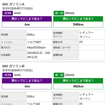
660 ガソリンA
新車時価格
49
万円(税抜)
JC08
-km/L
10・15
26km/L
満タンでどこまで走る？
満タンでどこまで走る？
-km
546km
レギュラー
使用燃料
658cc
排気量
エンジン
ガソリン
フロア5MT
FF
ミッション
駆動方式
44ps/5500rpm
-
最大出力
過給器（ターボ）
2003年01月～200
-
生産期間
燃費性能
3年12月
660 ガソリンB
新車時価格
84
万円(税抜)
JC08
-km/L
10・15
22km/L
満タンでどこまで走る？
満タンでどこまで走る？
-km
462km
レギュラー
使用燃料
658cc
排気量
エンジン
ガソリン
フロア3AT
FF
ミッション
駆動方式