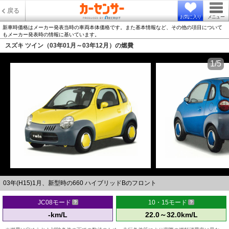
戻る
お気に入り
メニュー
新車時価格はメーカー発表当時の車両本体価格です。また基本情報など、その他の項目について
もメーカー発表時の情報に基いています。
スズキ ツイン（03年01月～03年12月）の燃費
1/5
03年(H15)1月、新型時の660 ハイブリッドBのフロント
JC08モード
10・15モード
-km/L
22.0～32.0km/L