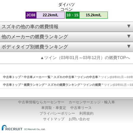
ダイハツ
コペン
JC08
22.2km/L
10・15
15.2km/L
スズキの他の車の燃費情報
他のメーカーの燃費ランキング
ボディタイプ別燃費ランキング
▲ツイン（03年01月～03年12月）の燃費TOPへ
中古車トップ
中古車メーカー一覧
スズキの中古車
ツインの中古車
ツイン(03年01月～03
中古車トップ
燃費ランキング
スズキの燃費ランキング
ツインの燃費
ツイン(03年01月～0
中古車情報ならカーセンサー
カーセンサーエッジ・輸入車
車買取・車査定
中古車リース
プライバシーポリシー
利用規約
サイトマップ
お問い合わせ