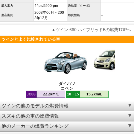
44ps/5500rpm
-
最大出力
過給器（ターボ）
2003年06月～200
-
生産期間
燃費性能
3年12月
▲ツイン 660 ハイブリッドBの燃費TOPへ
ツインとよく比較されている車
ダイハツ
コペン
JC08
22.2km/L
10・15
15.2km/L
ツインの他のモデルの燃費情報
スズキの他の車の燃費情報
他のメーカーの燃費ランキング