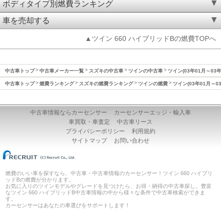
ボディタイプ別燃費ランキング
車を売却する
▲ツイン 660 ハイブリッドBの燃費TOPへ
中古車トップ
中古車メーカー一覧
スズキの中古車
ツインの中古車
ツイン(03年01月～03
中古車トップ
燃費ランキング
スズキの燃費ランキング
ツインの燃費
ツイン(03年01月～0
中古車情報ならカーセンサー
カーセンサーエッジ・輸入車
車買取・車査定
中古車リース
プライバシーポリシー
利用規約
サイトマップ
お問い合わせ
燃費のいい車を探すなら、中古車・中古車情報のカーセンサー！ツイン 660 ハイブリ
ッドBの燃費が分かります。
お気に入りのツインモデルやグレードを見つけたら、お得・納得の中古車探し。豊富
なツイン 660 ハイブリッドB中古車情報の中から様々な条件で中古車検索ができま
す。
カーセンサーはあなたの車選びをサポートします！