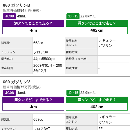
660 ガソリンB
新車時価格
84
万円(税抜)
JC08
-km/L
10・15
22.0km/L
満タンでどこまで走る？
満タンでどこまで走る？
-km
462km
レギュラー
使用燃料
658cc
排気量
エンジン
ガソリン
フロア3AT
FF
ミッション
駆動方式
44ps/5500rpm
-
最大出力
過給器（ターボ）
2003年01月～200
-
生産期間
燃費性能
3年12月
660 ガソリンV
新車時価格
75
万円(税抜)
JC08
-km/L
10・15
22.0km/L
満タンでどこまで走る？
満タンでどこまで走る？
-km
462km
レギュラー
使用燃料
658cc
排気量
エンジン
ガソリン
フロア3AT
FF
ミッション
駆動方式