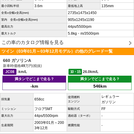
3.6m
135mm
最小回転半径
最低地上高
2735x1475x1450
全長x全幅x全高(mm)
905x1245x1190
室内 全長x全幅x全高(mm)
44ps/5500rpm
最高出力
5.8kg・m/3500rpm
最大トルク
この車のカタログ情報を見る
ツイン（03年01月～03年12月モデル）の他のグレード一覧
660 ガソリンA
新車時価格
49
万円(税抜)
JC08
-km/L
10・15
26.0km/L
満タンでどこまで走る？
満タンでどこまで走る？
-km
546km
レギュラー
使用燃料
658cc
排気量
エンジン
ガソリン
フロア5MT
FF
ミッション
駆動方式
44ps/5500rpm
-
最大出力
過給器（ターボ）
2003年01月～200
-
生産期間
燃費性能
3年12月