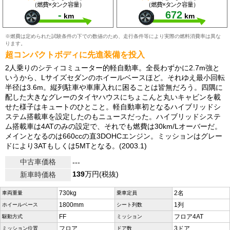
（燃費×タンク容量）
（燃費×タンク容量）
-
672
km
km
※燃費は定められた試験条件の下での数値のため、走行条件等により実際の燃料消費率は異な
ります。
超コンパクトボディに先進装備を投入
2人乗りのシティコミューター的軽自動車。全長わずかに2.7m強と
いうから、Lサイズセダンのホイールベースほど。それゆえ最小回転
半径は3.6m。縦列駐車や車庫入れに困ることは皆無だろう。四隅に
配した大きなグレーのタイヤハウスにちょこんと丸いキャビンを載
せた様子はキュートのひとこと。軽自動車初となるハイブリッドシ
ステム搭載車を設定したのもニュースだった。ハイブリッドシステ
ム搭載車は4ATのみの設定で、それでも燃費は30km/Lオーバーだ。
メインとなるのは660ccの直3DOHCエンジン。ミッションはグレー
ドにより3ATもしくは5MTとなる。(2003.1)
中古車価格
---
139
万円(税抜)
新車時価格
730kg
2名
車両重量
乗車定員
1800mm
1列
ホイールベース
シート列数
FF
フロア4AT
駆動方式
ミッション
フロア
3ドア
ミッション位置
ドア数