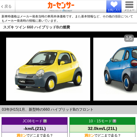
戻る
お気に入り
メニュー
新車時価格はメーカー発表当時の車両本体価格です。また基本情報など、その他の項目について
もメーカー発表時の情報に基いています。
スズキ ツイン 660 ハイブリッドBの燃費
1/5
03年(H15)1月、新型時の660 ハイブリッドBのフロント
JC08モード
10・15モード
-km/L(21L)
32.0km/L(21L)
満タン
でどこまで走る？
満タン
でどこまで走る？