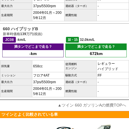
37ps/5500rpm
-
最大出力
過給器（ターボ）
2004年01月～200
-
生産期間
燃費性能
5年12月
660 ハイブリッドB
新車時価格
139
万円(税抜)
JC08
-km/L
10・15
32.0km/L
満タンでどこまで走る？
満タンでどこまで走る？
-km
672km
レギュラー
使用燃料
658cc
排気量
エンジン
ハイブリッド
フロア4AT
FF
ミッション
駆動方式
37ps/5500rpm
-
最大出力
過給器（ターボ）
2004年01月～200
-
生産期間
燃費性能
5年12月
▲ツイン 660 ガソリンAの燃費TOPへ
ツインとよく比較されている車