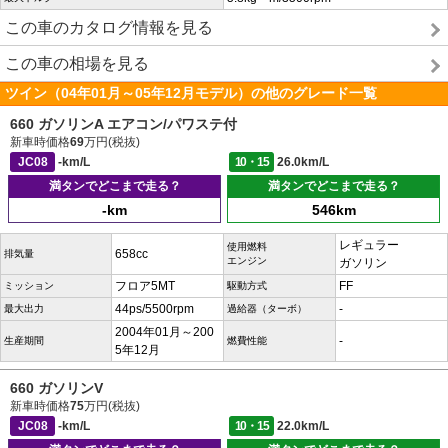
この車のカタログ情報を見る
この車の相場を見る
ツイン（04年01月～05年12月モデル）の他のグレード一覧
660 ガソリンA エアコン/パワステ付
新車時価格
69
万円(税抜)
JC08
-km/L
10・15
26.0km/L
満タンでどこまで走る？
満タンでどこまで走る？
-km
546km
レギュラー
使用燃料
658cc
排気量
エンジン
ガソリン
フロア5MT
FF
ミッション
駆動方式
44ps/5500rpm
-
最大出力
過給器（ターボ）
2004年01月～200
-
生産期間
燃費性能
5年12月
660 ガソリンV
新車時価格
75
万円(税抜)
JC08
-km/L
10・15
22.0km/L