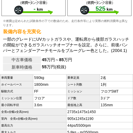
（燃費×タンク容量）
（燃費×タンク容量）
-
525
km
km
※燃費は定められた試験条件の下での数値のため、走行条件等により実際の燃料消費率は異な
ります。
装備内容を充実化
一部のグレードにUVカットガラスや、運転席から後部ガラスハッチ
の開錠ができるガラスハッチオープナーを設定。さらに、前後バン
パーとフェンダーアーチモールをブルーグレー色とした。(2004.1)
中古車価格
45
万円～
85
万円
55
万円(税抜)
新車時価格
590kg
2名
車両重量
乗車定員
1800mm
1列
ホイールベース
シート列数
FF
フロア5MT
駆動方式
ミッション
フロア
3ドア
ミッション位置
ドア数
3.6m
135mm
最小回転半径
最低地上高
2735x1475x1450
全長x全幅x全高(mm)
905x1245x1190
室内 全長x全幅x全高(mm)
44ps/5500rpm
最高出力
5.8kg・m/3500rpm
最大トルク