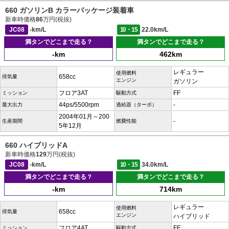
660 ガソリンB カラーパッケージ装着車
新車時価格
86
万円(税抜)
JC08
-km/L
10・15
22.0km/L
満タンでどこまで走る？
満タンでどこまで走る？
-km
462km
レギュラー
使用燃料
658cc
排気量
エンジン
ガソリン
フロア3AT
FF
ミッション
駆動方式
44ps/5500rpm
-
最大出力
過給器（ターボ）
2004年01月～200
-
生産期間
燃費性能
5年12月
660 ハイブリッドA
新車時価格
129
万円(税抜)
JC08
-km/L
10・15
34.0km/L
満タンでどこまで走る？
満タンでどこまで走る？
-km
714km
レギュラー
使用燃料
658cc
排気量
エンジン
ハイブリッド
フロア4AT
FF
ミッション
駆動方式