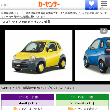
戻る
お気に入り
メニュー
新車時価格はメーカー発表当時の車両本体価格です。また基本情報など、その他の項目について
もメーカー発表時の情報に基いています。
スズキ ツイン 660 ガソリンAの燃費
1/5
03年(H15)1月、新型時の660 ハイブリッドBのフロント
JC08モード
10・15モード
-km/L(21L)
25.0km/L(21L)
満タン
でどこまで走る？
満タン
でどこまで走る？