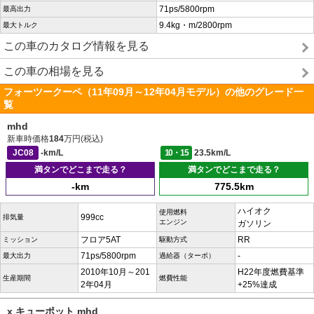
71ps/5800rpm
最高出力
9.4kg・m/2800rpm
最大トルク
この車のカタログ情報を見る
この車の相場を見る
フォーツークーペ（11年09月～12年04月モデル）の他のグレード一
覧
mhd
新車時価格
184
万円(税込)
JC08
-km/L
10・15
23.5km/L
満タンでどこまで走る？
満タンでどこまで走る？
-km
775.5km
ハイオク
使用燃料
999cc
排気量
エンジン
ガソリン
フロア5AT
RR
ミッション
駆動方式
71ps/5800rpm
-
最大出力
過給器（ターボ）
2010年10月～201
H22年度燃費基準
生産期間
燃費性能
2年04月
+25%達成
x キューポット mhd