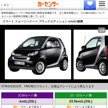
戻る
お気に入り
メニュー
新車時価格はメーカー発表当時の車両本体価格です。また基本情報など、その他の項目について
もメーカー発表時の情報に基いています。
スマート フォーツークーペ ブラックエディション mhdの燃費
1/9
07年(H19)10月、FMC時のフロント。仕様はグレードにより異なります
JC08モード
10・15モード
-km/L(33L)
23.5km/L(33L)
満タン
でどこまで走る？
満タン
でどこまで走る？