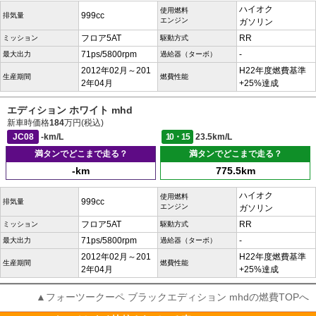
ハイオク
使用燃料
999cc
排気量
エンジン
ガソリン
フロア5AT
RR
ミッション
駆動方式
71ps/5800rpm
-
最大出力
過給器（ターボ）
2012年02月～201
H22年度燃費基準
生産期間
燃費性能
2年04月
+25%達成
エディション ホワイト mhd
新車時価格
184
万円(税込)
JC08
-km/L
10・15
23.5km/L
満タンでどこまで走る？
満タンでどこまで走る？
-km
775.5km
ハイオク
使用燃料
999cc
排気量
エンジン
ガソリン
フロア5AT
RR
ミッション
駆動方式
71ps/5800rpm
-
最大出力
過給器（ターボ）
2012年02月～201
H22年度燃費基準
生産期間
燃費性能
2年04月
+25%達成
▲フォーツークーペ ブラックエディション mhdの燃費TOPへ