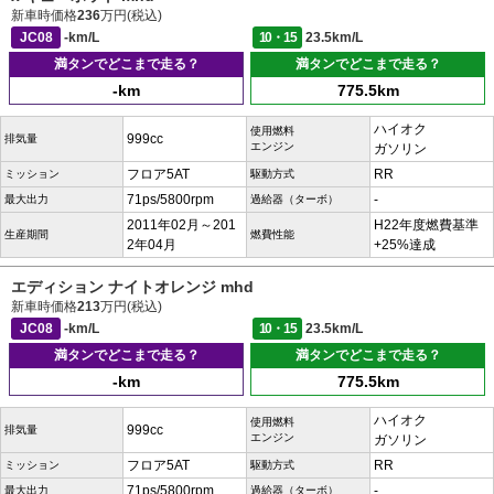
新車時価格
236
万円(税込)
JC08
-km/L
10・15
23.5km/L
満タンでどこまで走る？
満タンでどこまで走る？
-km
775.5km
ハイオク
使用燃料
999cc
排気量
エンジン
ガソリン
フロア5AT
RR
ミッション
駆動方式
71ps/5800rpm
-
最大出力
過給器（ターボ）
2011年02月～201
H22年度燃費基準
生産期間
燃費性能
2年04月
+25%達成
エディション ナイトオレンジ mhd
新車時価格
213
万円(税込)
JC08
-km/L
10・15
23.5km/L
満タンでどこまで走る？
満タンでどこまで走る？
-km
775.5km
ハイオク
使用燃料
999cc
排気量
エンジン
ガソリン
フロア5AT
RR
ミッション
駆動方式
71ps/5800rpm
-
最大出力
過給器（ターボ）