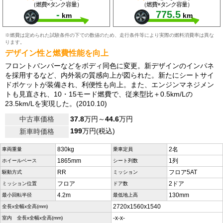
（燃費×タンク容量）
（燃費×タンク容量）
-
775.5
km
km
※燃費は定められた試験条件の下での数値のため、走行条件等により実際の燃料消費率は異な
ります。
デザイン性と燃費性能を向上
フロントバンパーなどをボディ同色に変更。新デザインのインパネ
を採用するなど、内外装の質感向上が図られた。新たにシートサイ
ドポケットが装備され、利便性も向上。また、エンジンマネジメン
トも見直され、10・15モード燃費で、従来型比＋0.5km/Lの
23.5km/Lを実現した。(2010.10)
中古車価格
37.8
万円～
44.6
万円
199
万円(税込)
新車時価格
830kg
2名
車両重量
乗車定員
1865mm
1列
ホイールベース
シート列数
RR
フロア5AT
駆動方式
ミッション
フロア
2ドア
ミッション位置
ドア数
4.2m
130mm
最小回転半径
最低地上高
2720x1560x1540
全長x全幅x全高(mm)
-x-x-
室内 全長x全幅x全高(mm)