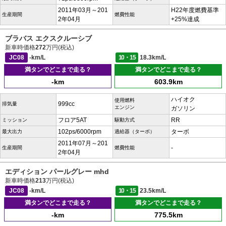
2011年03月～201
H22年度燃費基準
生産期間
燃費性能
2年04月
+25%達成
ブラバス エクスクルーシブ
新車時価格
272
万円(税込)
JC08
-km/L
10・15
18.3km/L
満タンでどこまで走る？
満タンでどこまで走る？
-km
603.9km
ハイオク
使用燃料
999cc
排気量
エンジン
ガソリン
フロア5AT
RR
ミッション
駆動方式
102ps/6000rpm
ターボ
最大出力
過給器（ターボ）
2011年07月～201
-
生産期間
燃費性能
2年04月
エディション パールグレー mhd
新車時価格
213
万円(税込)
JC08
-km/L
10・15
23.5km/L
満タンでどこまで走る？
満タンでどこまで走る？
-km
775.5km