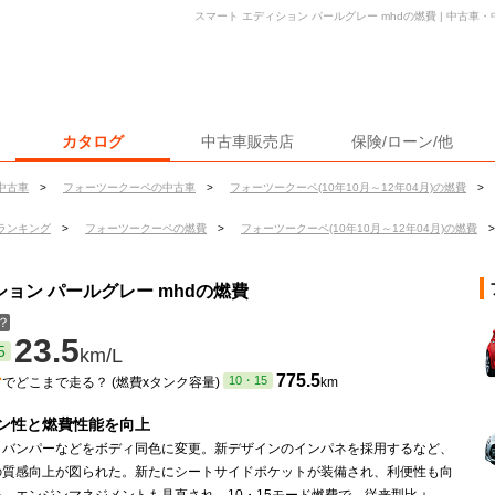
スマート エディション パールグレー mhdの燃費 | 中古
カタログ
中古車販売店
保険/ローン/他
中古車
>
フォーツークーペの中古車
>
フォーツークーペ(10年10月～12年04月)の燃費
>
ランキング
>
フォーツークーペの燃費
>
フォーツークーペ(10年10月～12年04月)の燃費
>
ョン パールグレー mhdの燃費
？
23.5
5
km/L
ン
775.5
10・15
でどこまで走る？ (燃費xタンク容量)
km
ン性と燃費性能を向上
トバンパーなどをボディ同色に変更。新デザインのインパネを採用するなど、
の質感向上が図られた。新たにシートサイドポケットが装備され、利便性も向