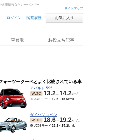
車・中古車情報ならカーセンサー
サイトマップ
ログイン
閲覧履歴
お気に入り
車買取
お役立ち記事
フォーツークーペとよく比較されている車
アバルト 595
13.2
14.2
WLTC
～
km/L
※ JC08モード
12.5
～
15.6
km/L
ダイハツ コペン
18.6
19.2
WLTC
～
km/L
※ JC08モード
22.2
～
25.2
km/L