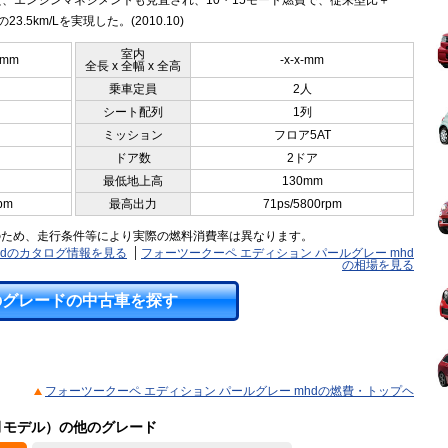
、エンジンマネジメントも見直され、10・15モード燃費で、従来型比＋
Lの23.5km/Lを実現した。(2010.10)
室内
0mm
-x-x-mm
全長 x 全幅 x 全高
乗車定員
2人
シート配列
1列
ミッション
フロア5AT
ドア数
2ドア
最低地上高
130mm
pm
最高出力
71ps/5800rpm
のため、走行条件等により実際の燃料消費率は異なります。
hdのカタログ情報を見る
フォーツークーペ エディション パールグレー mhd
の相場を見る
のグレードの中古車を探す
フォーツークーペ エディション パールグレー mhdの燃費・トップヘ
4月モデル）の他のグレード