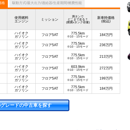
価格
駆動方式/最大出力/過給器/生産期間/燃費性能
満タンで
使用燃料
新車時価格
ミッション
どこまで走る？
エンジン
(税込)
(燃費xタンク容量)
ハイオク
775.5km
フロア5AT
184
万円
ガソリン
※10・15モード
ハイオク
775.5km
フロア5AT
236
万円
ガソリン
※10・15モード
ハイオク
775.5km
フロア5AT
213
万円
ガソリン
※10・15モード
ハイオク
603.9km
フロア5AT
272
万円
ガソリン
※10・15モード
ハイオク
775.5km
フロア5AT
199
万円
ガソリン
※10・15モード
ハイオク
775.5km
フロア5AT
184
万円
ガソリン
※10・15モード
のグレードの中古車を探す