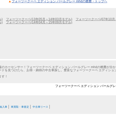
フォーツークーペ エディション パールグレー mhdの燃費・トップヘ
ル)
フォーツークーペ(13年05月～14年03月モデル)
フォーツークーペ(07年10月
ル)
フォーツークーペ(14年04月～15年09月モデル)
のカーセンサー！フォーツークーペ エディション パールグレー mhdの燃費が分
ドを見つけたら、お得・納得の中古車探し。豊富なフォーツークーペ エディション 
ます！
フォーツークーペ エディション パールグレー
輸入車
車買取・車査定
中古車リース