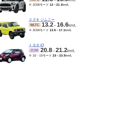
～
km/L
※ JC08モード
12
～
21.3
km/L
スズキ ジムニー
13.2
16.6
WLTC
～
km/L
※ JC08モード
13.6
～
17.1
km/L
トヨタ iQ
20.8
21.2
JC08
～
km/L
※ 10・15モード
23
～
23.5
km/L