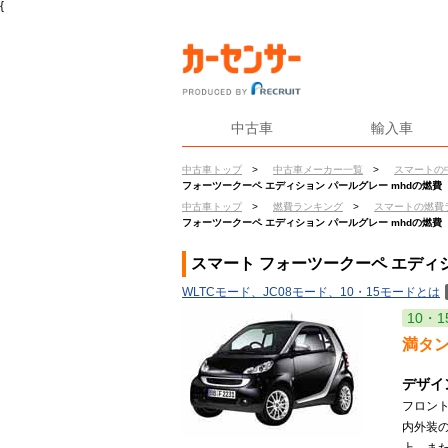
{
中古車
輸入車
中古車トップ
>
中古車メーカー一覧
>
スマートの
フォーツークーペ エディション パールグレー mhdの燃費
中古車トップ
>
燃費ランキング
>
スマートの燃費
フォーツークーペ エディション パールグレー mhdの燃費
スマート フォーツークーペ エディシ
WLTCモード、JC08モード、10・15モードとは
10・1
満タ
デザイ
フロン
内外装