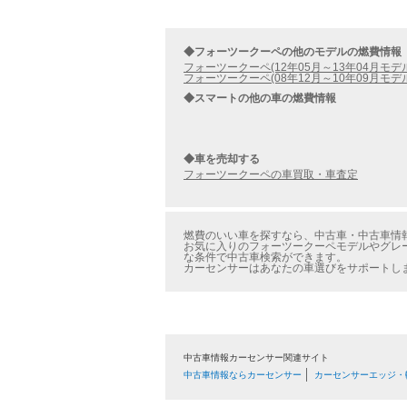
◆フォーツークーペの他のモデルの燃費情報
フォーツークーペ(12年05月～13年04月モデ
フォーツークーペ(08年12月～10年09月モデ
◆スマートの他の車の燃費情報
◆車を売却する
フォーツークーペの車買取・車査定
燃費のいい車を探すなら、中古車・中古車情報
お気に入りのフォーツークーペモデルやグレー
な条件で中古車検索ができます。
カーセンサーはあなたの車選びをサポートし
中古車情報カーセンサー関連サイト
中古車情報ならカーセンサー
カーセンサーエッジ・