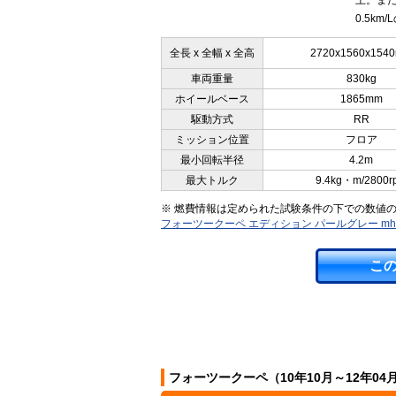
上。また
0.5km/
全長 x 全幅 x 全高
2720x1560x154
車両重量
830kg
ホイールベース
1865mm
駆動方式
RR
ミッション位置
フロア
最小回転半径
4.2m
最大トルク
9.4kg・m/2800r
※ 燃費情報は定められた試験条件の下での数値
フォーツークーペ エディション パールグレー m
こ
フォーツークーペ（10年10月～12年0