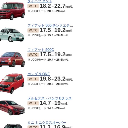
ダイハツ タント
18.2
22.7
WLTC
～
km/L
※ JC08モード
20.8
～
28
km/L
フィアット 500(チンクエチェント)
17.5
19.2
WLTC
～
km/L
※ JC08モード
19.4
～
26.6
km/L
フィアット 500C
17.5
19.2
WLTC
～
km/L
※ JC08モード
19.4
～
26.6
km/L
ホンダ N-ONE
19.8
23.2
WLTC
～
km/L
※ JC08モード
20.8
～
28.8
km/L
メルセデス・ベンツ Bクラス
14.7
19
WLTC
～
km/L
※ JC08モード
14.3
～
20
km/L
ミニ ミニクロスオーバー
11.3
16.9
WLTC