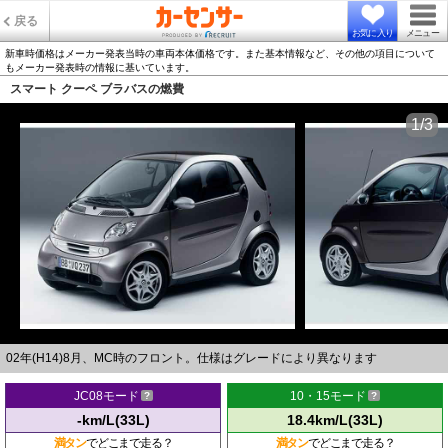
戻る
お気に入り
メニュー
新車時価格はメーカー発表当時の車両本体価格です。また基本情報など、その他の項目について
もメーカー発表時の情報に基いています。
スマート クーペ ブラバスの燃費
1/3
02年(H14)8月、MC時のフロント。仕様はグレードにより異なります
JC08モード
10・15モード
-km/L(33L)
18.4km/L(33L)
満タン
でどこまで走る？
満タン
でどこまで走る？