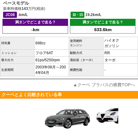
ベースモデル
新車時価格
143
万円(税抜)
JC08
-km/L
10・15
19.2km/L
満タンでどこまで走る？
満タンでどこまで走る？
-km
633.6km
ハイオク
使用燃料
698cc
排気量
エンジン
ガソリン
フロア6AT
RR
ミッション
駆動方式
61ps/5250rpm
ターボ
最大出力
過給器（ターボ）
2003年08月～200
-
生産期間
燃費性能
4年04月
▲クーペ ブラバスの燃費TOPへ
クーペとよく比較されている車