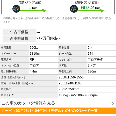
（燃費×タンク容量）
（燃費×タンク容量）
-
607.2
km
km
※燃費は定められた試験条件の下での数値のため、走行条件等により実際の燃料消費率は異な
ります。
中古車価格
---
217
万円(税抜)
新車時価格
790kg
2名
車両重量
乗車定員
1810mm
1列
ホイールベース
シート列数
RR
フロア6AT
駆動方式
ミッション
フロア
2ドア
ミッション位置
ドア数
4.4m
130mm
最小回転半径
最低地上高
2550x1550x1550
全長x全幅x全高(mm)
965x1240x1160
室内 全長x全幅x全高(mm)
75ps/5250rpm
最高出力
11.2kg・m/2500～4500rpm
最大トルク
この車のカタログ情報を見る
クーペ（03年08月～04年04月モデル）の他のグレード一覧