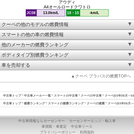
アウディ
A4オールロードクワトロ
JC08
13.0km/L
10・15
-km/L
クーペの他のモデルの燃費情報
スマートの他の車の燃費情報
他のメーカーの燃費ランキング
ボディタイプ別燃費ランキング
車を売却する
▲クーペ ブラバスの燃費TOPへ
中古車トップ
中古車メーカー一覧
スマートの中古車
クーペの中古車
クーペ(03年08月～0
中古車トップ
燃費ランキング
スマートの燃費ランキング
クーペの燃費
クーペ(03年08月～
中古車情報ならカーセンサー
カーセンサーエッジ・輸入車
車買取・車査定
中古車リース
プライバシーポリシー
利用規約