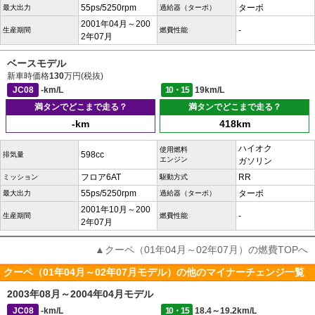
55ps/5250rpm
ターボ
最大出力
過給器（ターボ）
2001年04月～200
-
生産期間
燃費性能
2年07月
ベースモデル
新車時価格
130
万円(税抜)
JC08
-km/L
10・15
19km/L
満タンでどこまで走る？
満タンでどこまで走る？
-km
418km
ハイオク
使用燃料
598cc
排気量
エンジン
ガソリン
フロア6AT
RR
ミッション
駆動方式
55ps/5250rpm
ターボ
最大出力
過給器（ターボ）
2001年10月～200
-
生産期間
燃費性能
2年07月
▲クーペ（01年04月～02年07月）の燃費TOPへ
クーペ（01年04月～02年07月モデル）の他のマイナーチェンジ一覧
2003年08月～2004年04月モデル
JC08
-km/L
10・15
18.4～19.2km/L