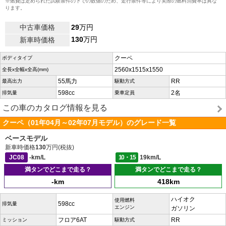
※燃費は定められた試験条件の下での数値のため、走行条件等により実際の燃料消費率は異な
ります。
中古車価格
29
万円
130
万円
新車時価格
クーペ
ボディタイプ
2560x1515x1550
全長x全幅x全高(mm)
55馬力
RR
最高出力
駆動方式
598cc
2名
排気量
乗車定員
この車のカタログ情報を見る
クーペ（01年04月～02年07月モデル）のグレード一覧
ベースモデル
新車時価格
130
万円(税抜)
JC08
-km/L
10・15
19km/L
満タンでどこまで走る？
満タンでどこまで走る？
-km
418km
ハイオク
使用燃料
598cc
排気量
エンジン
ガソリン
フロア6AT
RR
ミッション
駆動方式