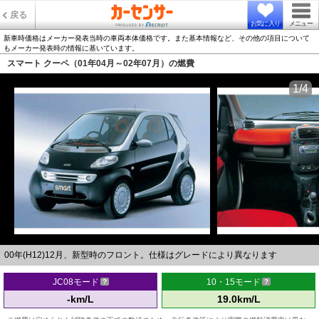
戻る
お気に入り
メニュー
新車時価格はメーカー発表当時の車両本体価格です。また基本情報など、その他の項目について
もメーカー発表時の情報に基いています。
スマート クーペ（01年04月～02年07月）の燃費
1/4
00年(H12)12月、新型時のフロント。仕様はグレードにより異なります
JC08モード
10・15モード
-km/L
19.0km/L