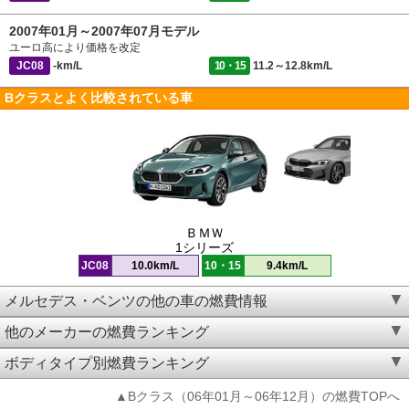
2007年01月～2007年07月モデル
ユーロ高により価格を改定
JC08
-km/L
10・15
11.2～12.8km/L
Bクラスとよく比較されている車
ＢＭＷ
1シリーズ
JC08
10.0km/L
10・15
9.4km/L
メルセデス・ベンツの他の車の燃費情報
他のメーカーの燃費ランキング
ボディタイプ別燃費ランキング
▲Bクラス（06年01月～06年12月）の燃費TOPへ