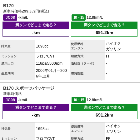
B170
新車時価格
299.3
万円(税込)
JC08
-km/L
10・15
12.8km/L
満タンでどこまで走る？
満タンでどこまで走る？
-km
691.2km
ハイオク
使用燃料
1698cc
排気量
エンジン
ガソリン
フロアCVT
FF
ミッション
駆動方式
116ps/5500rpm
-
最大出力
過給器（ターボ）
2006年01月～200
-
生産期間
燃費性能
6年12月
B170 スポーツパッケージ
新車時価格
---
JC08
-km/L
10・15
12.8km/L
満タンでどこまで走る？
満タンでどこまで走る？
-km
691.2km
ハイオク
使用燃料
1698cc
排気量
エンジン
ガソリン
フロアCVT
FF
ミッション
駆動方式