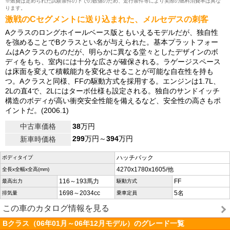
※燃費は定められた試験条件の下での数値のため、走行条件等により実際の燃料消費率は異な
ります。
激戦のCセグメントに送り込まれた、メルセデスの刺客
Aクラスのロングホイールベース版ともいえるモデルだが、独自性
を強めることでBクラスとい名が与えられた。基本プラットフォー
ムはAクラスのものだが、明らかに異なる堂々としたデザインのボ
ディをもち、室内には十分な広さが確保される。ラゲージスペース
は床面を変えて積載能力を変化させることが可能な自在性を持も
つ。Aクラスと同様、FFの駆動方式を採用する。エンジンは1.7L、
2Lの直4で、2Lにはターボ仕様も設定される。独自のサンドイッチ
構造のボディが高い衝突安全性能を備えるなど、安全性の高さもポ
イントだ。(2006.1)
中古車価格
38
万円
299
万円～
394
万円
新車時価格
ハッチバック
ボディタイプ
4270x1780x1605/他
全長x全幅x全高(mm)
116～193馬力
FF
最高出力
駆動方式
1698～2034cc
5名
排気量
乗車定員
この車のカタログ情報を見る
Bクラス（06年01月～06年12月モデル）のグレード一覧