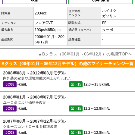
-km
604.8km
ハイオク
使用燃料
2034cc
排気量
エンジン
ガソリン
フロアCVT
FF
ミッション
駆動方式
193ps/4850rpm
ターボ
最大出力
過給器（ターボ）
2006年01月～200
-
生産期間
燃費性能
6年12月
▲Bクラス（06年01月～06年12月）の燃費TOPへ
Bクラス（06年01月～06年12月モデル）の他のマイナーチェンジ一覧
2008年08月～2012年03月モデル
内外装の変更や環境性能の向上が行われた
JC08
-km/L
10・15
12.0～13.8km/L
2008年01月～2008年07月モデル
ユーロ高により価格を改定
JC08
-km/L
10・15
11.2～12.8km/L
2007年08月～2007年12月モデル
クルーズコントロールを標準装備
JC08
-km/L
10・15
11.2～12.8km/L