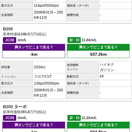
116ps/5500rpm
-
最大出力
過給器（ターボ）
2006年01月～200
-
生産期間
燃費性能
6年12月
B200
新車時価格
346.5
万円(税込)
JC08
-km/L
10・15
11.8km/L
満タンでどこまで走る？
満タンでどこまで走る？
-km
637.2km
ハイオク
使用燃料
2034cc
排気量
エンジン
ガソリン
フロアCVT
FF
ミッション
駆動方式
136ps/5500rpm
-
最大出力
過給器（ターボ）
2006年01月～200
-
生産期間
燃費性能
6年12月
B200 ターボ
新車時価格
393.8
万円(税込)
JC08
-km/L
10・15
11.2km/L
満タンでどこまで走る？
満タンでどこまで走る？