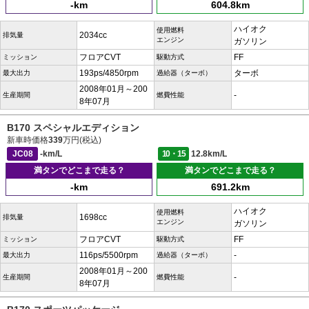
-km
604.8km
ハイオク
使用燃料
2034cc
排気量
エンジン
ガソリン
フロアCVT
FF
ミッション
駆動方式
193ps/4850rpm
ターボ
最大出力
過給器（ターボ）
2008年01月～200
-
生産期間
燃費性能
8年07月
B170 スペシャルエディション
新車時価格
339
万円(税込)
JC08
-km/L
10・15
12.8km/L
満タンでどこまで走る？
満タンでどこまで走る？
-km
691.2km
ハイオク
使用燃料
1698cc
排気量
エンジン
ガソリン
フロアCVT
FF
ミッション
駆動方式
116ps/5500rpm
-
最大出力
過給器（ターボ）
2008年01月～200
-
生産期間
燃費性能
8年07月