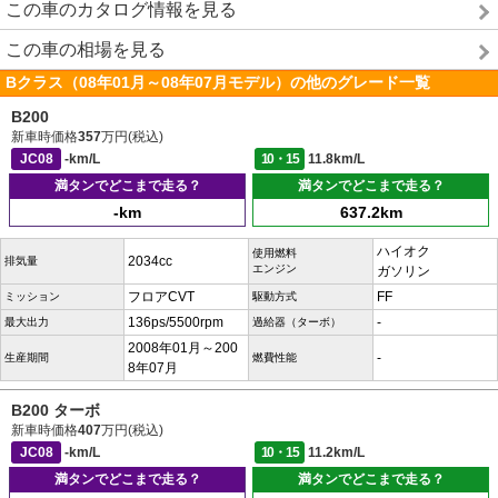
この車のカタログ情報を見る
この車の相場を見る
Bクラス（08年01月～08年07月モデル）の他のグレード一覧
B200
新車時価格
357
万円(税込)
JC08
-km/L
10・15
11.8km/L
満タンでどこまで走る？
満タンでどこまで走る？
-km
637.2km
ハイオク
使用燃料
2034cc
排気量
エンジン
ガソリン
フロアCVT
FF
ミッション
駆動方式
136ps/5500rpm
-
最大出力
過給器（ターボ）
2008年01月～200
-
生産期間
燃費性能
8年07月
B200 ターボ
新車時価格
407
万円(税込)
JC08
-km/L
10・15
11.2km/L
満タンでどこまで走る？
満タンでどこまで走る？