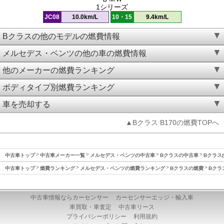
1シリーズ
JC08
10.0km/L
10・15
9.4km/L
Bクラスの他のモデルの燃費情報
メルセデス・ベンツの他の車の燃費情報
他のメーカーの燃費ランキング
ボディタイプ別燃費ランキング
車を売却する
▲Bクラス B170の燃費TOPへ
中古車トップ
中古車メーカー一覧
メルセデス・ベンツの中古車
Bクラスの中古車
Bクラス(
中古車トップ
燃費ランキング
メルセデス・ベンツの燃費ランキング
Bクラスの燃費
Bクラ
中古車情報ならカーセンサー
カーセンサーエッジ・輸入車
車買取・車査定
中古車リース
プライバシーポリシー
利用規約