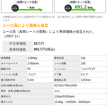
（燃費×タンク容量）
（燃費×タンク容量）
-
691.2
km
km
※燃費は定められた試験条件の下での数値のため、走行条件等により実際の燃料消費率は異な
ります。
ユーロ高により価格を改定
ユーロ高（為替レートの変動）により車両価格が改定された。
（2007.11）
中古車価格
33
万円
301
万円(税込)
新車時価格
1380kg
5名
車両重量
乗車定員
2780mm
2列
ホイールベース
シート列数
FF
フロアCVT
駆動方式
ミッション
フロア
5ドア
ミッション位置
ドア数
5.6m
125mm
最小回転半径
最低地上高
4270x1780x1605
全長x全幅x全高(mm)
-x-x-
室内 全長x全幅x全高(mm)
116ps/5500rpm
最高出力
15.8kg・m/3500～4000rpm
最大トルク