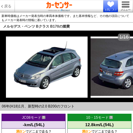
戻る
お気に入り
メニュー
新車時価格はメーカー発表当時の車両本体価格です。また基本情報など、その他の項目について
もメーカー発表時の情報に基いています。
メルセデス・ベンツ Bクラス B170の燃費
1/16
06年(H18)1月、新型時の2.0 B200のフロント
JC08モード
10・15モード
-km/L(54L)
12.8km/L(54L)
満タン
でどこまで走る？
満タン
でどこまで走る？