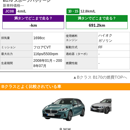
B170 スポーツパッケージ
新車時価格
---
JC08
-km/L
10・15
12.8km/L
満タンでどこまで走る？
満タンでどこまで走る？
-km
691.2km
ハイオク
使用燃料
1698cc
排気量
エンジン
ガソリン
フロアCVT
FF
ミッション
駆動方式
116ps/5500rpm
-
最大出力
過給器（ターボ）
2008年01月～200
-
生産期間
燃費性能
8年07月
▲Bクラス B170の燃費TOPへ
Bクラスとよく比較されている車
ＢＭＷ