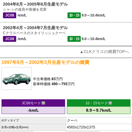
2004年8月～2005年8月生産モデル
シャ-シの改良や装備を充実
JC08
-km/L
10・15
9.0～10.4km/L
2002年4月～2004年7月生産モデル
Cクラスベースのスタイリッシュクーペ
JC08
-km/L
10・15
9.0～10.4km/L
▲CLKクラスの燃費TOPへ
1997年9月～2002年3月生産モデルの燃費
中古車価格
83
万円
新車時価格
490～755
万円
JC08モード
10・15モード
-km/L
8.9～9.7km/L
クーペ
ボディタイプ
4565x1720x1375
全長x全幅x全高(mm)