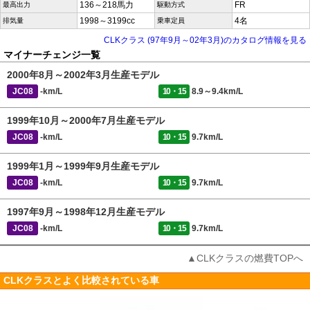
136～218馬力
FR
最高出力
駆動方式
1998～3199cc
4名
排気量
乗車定員
CLKクラス (97年9月～02年3月)のカタログ情報を見る
マイナーチェンジ一覧
2000年8月～2002年3月生産モデル
JC08
-km/L
10・15
8.9～9.4km/L
1999年10月～2000年7月生産モデル
JC08
-km/L
10・15
9.7km/L
1999年1月～1999年9月生産モデル
JC08
-km/L
10・15
9.7km/L
1997年9月～1998年12月生産モデル
JC08
-km/L
10・15
9.7km/L
▲CLKクラスの燃費TOPへ
CLKクラスとよく比較されている車