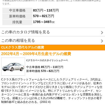
※燃費は定められた試験条件の下での数値のため、走行条件等により実際の燃料消費率は異な
ります。
中古車価格
83
万円～
110
万円
570～821
万円
新車時価格
1795～3497
cc
排気量
この車のカタログ情報を見る
この車の相場を見る
CLKクラス歴代モデルの燃費
2002年4月～2009年4月生産モデルの燃費
Cクラスベースのスタイリッシュクーペ
中古車価格
85
万円～
110
万円
新車時価格
570～821
万円
Cクラス系のプラットフォームをベースにしたラグジュアリィクーペ。2代目は、
フロントのツインヘッドランプなどにCクラスに近いイメージがあるが、従来の
モデルに比べてボディサイズがひと回り大きくなり格段にラグジュアリーィな仕
様でEクラスに近いイメージとなる。特にドアトリムからダッシュボード、セン
ターコンソールに至る一体感のある内装デザインがエレガントな雰囲気を演出し
ている。搭載エンジンは2.6Lと3.2LのV6の2機種で、ティップシフト付きの電子
制御5速ATと組み合わされる。(2002.4)