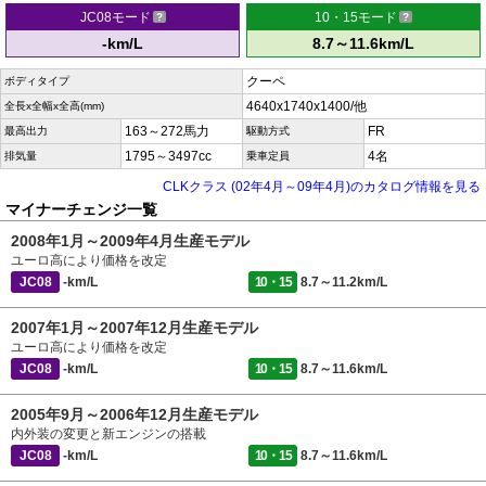
JC08モード
10・15モード
-km/L
8.7～11.6km/L
クーペ
ボディタイプ
4640x1740x1400/他
全長x全幅x全高(mm)
163～272馬力
FR
最高出力
駆動方式
1795～3497cc
4名
排気量
乗車定員
CLKクラス (02年4月～09年4月)のカタログ情報を見る
マイナーチェンジ一覧
2008年1月～2009年4月生産モデル
ユーロ高により価格を改定
JC08
-km/L
10・15
8.7～11.2km/L
2007年1月～2007年12月生産モデル
ユーロ高により価格を改定
JC08
-km/L
10・15
8.7～11.6km/L
2005年9月～2006年12月生産モデル
内外装の変更と新エンジンの搭載
JC08
-km/L
10・15
8.7～11.6km/L