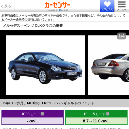
戻る
お気に入り
メニュー
新車時価格はメーカー発表当時の車両本体価格です。また基本情報など、その他の項目について
もメーカー発表時の情報に基いています。
メルセデス・ベンツ CLKクラスの燃費
1/4
05年(H17)9月、MC時のCLK350 アバンギャルドのフロント
JC08モード
10・15モード
-km/L
8.7～11.6km/L