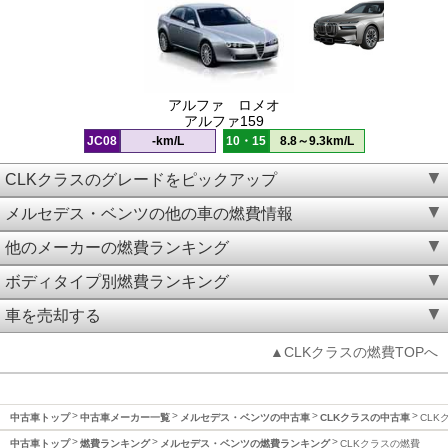
アルファ ロメオ
アルファ159
JC08
-km/L
10・15
8.8～9.3km/L
CLKクラスのグレードをピックアップ
メルセデス・ベンツの他の車の燃費情報
他のメーカーの燃費ランキング
ボディタイプ別燃費ランキング
車を売却する
▲CLKクラスの燃費TOPへ
中古車トップ
中古車メーカー一覧
メルセデス・ベンツの中古車
CLKクラスの中古車
CLK
中古車トップ
燃費ランキング
メルセデス・ベンツの燃費ランキング
CLKクラスの燃費