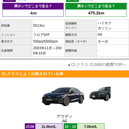
満タンでどこまで走る？
満タンでどこまで走る？
-km
475.2km
ハイオク
使用燃料
5513cc
排気量
エンジン
ガソリン
フロア5AT
FR
ミッション
駆動方式
500ps/5000rpm
ターボ
最大出力
過給器（ターボ）
2003年11月～200
-
生産期間
燃費性能
6年10月
▲CLクラス CL500の燃費TOPへ
CLクラスとよく比較されている車
アウディ
A6
JC08
11.4km/L
10・15
7.0km/L