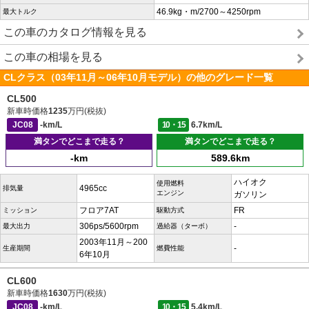
46.9kg・m/2700～4250rpm
最大トルク
この車のカタログ情報を見る
この車の相場を見る
CLクラス（03年11月～06年10月モデル）の他のグレード一覧
CL500
新車時価格
1235
万円(税抜)
JC08
-km/L
10・15
6.7km/L
満タンでどこまで走る？
満タンでどこまで走る？
-km
589.6km
ハイオク
使用燃料
4965cc
排気量
エンジン
ガソリン
フロア7AT
FR
ミッション
駆動方式
306ps/5600rpm
-
最大出力
過給器（ターボ）
2003年11月～200
-
生産期間
燃費性能
6年10月
CL600
新車時価格
1630
万円(税抜)
JC08
-km/L
10・15
5.4km/L