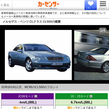
戻る
お気に入り
メニュー
新車時価格はメーカー発表当時の車両本体価格です。また基本情報など、その他の項目について
もメーカー発表時の情報に基いています。
メルセデス・ベンツ CLクラス CL500の燃費
1/4
02年(H14)11月、MC時のCL500のフロント
JC08モード
10・15モード
-km/L(88L)
6.7km/L(88L)
満タン
でどこまで走る？
満タン
でどこまで走る？