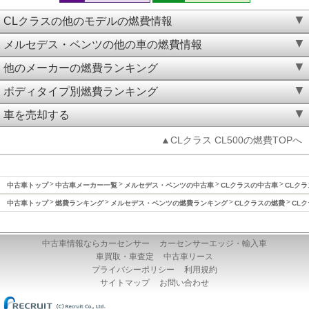
CLクラスの他のモデルの燃費情報
メルセデス・ベンツの他の車の燃費情報
他のメーカーの燃費ランキング
ボディタイプ別燃費ランキング
車を売却する
▲CLクラス CL500の燃費TOPへ
中古車トップ
中古車メーカー一覧
メルセデス・ベンツの中古車
CLクラスの中古車
CLクラ
中古車トップ
燃費ランキング
メルセデス・ベンツの燃費ランキング
CLクラスの燃費
CLク
中古車情報ならカーセンサー
カーセンサーエッジ・輸入車
車買取・車査定
中古車リース
プライバシーポリシー
利用規約
サイトマップ
お問い合わせ