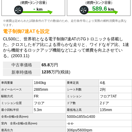
（燃費×タンク容量）
（燃費×タンク容量）
-
589.6
km
km
※燃費は定められた試験条件の下での数値のため、走行条件等により実際の燃料消費率は異な
ります。
電子制御7速ATを設定
CL500に、世界初となる電子制御7速ATの7Gトロニックを搭載し
た。クロスしたギア比による滑らかな走りと、ワイドなギア比、1速
から機能するロックアップ機能などによって燃費を向上させてい
る。(2003.11)
中古車価格
65.8
万円
1235
万円(税抜)
新車時価格
1840kg
4名
車両重量
乗車定員
2885mm
2列
ホイールベース
シート列数
FR
フロア7AT
駆動方式
ミッション
フロア
2ドア
ミッション位置
ドア数
5.3m
135mm
最小回転半径
最低地上高
5000x1855x1400
全長x全幅x全高(mm)
-x-x-
室内 全長x全幅x全高(mm)
306ps/5600rpm
最高出力