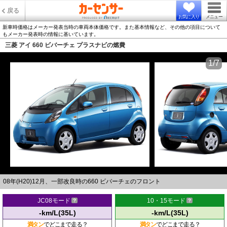
戻る
お気に入り
メニュー
新車時価格はメーカー発表当時の車両本体価格です。また基本情報など、その他の項目について
もメーカー発表時の情報に基いています。
三菱 アイ 660 ビバーチェ プラスナビの燃費
1/7
08年(H20)12月、一部改良時の660 ビバーチェのフロント
JC08モード
10・15モード
-km/L(35L)
-km/L(35L)
満タン
でどこまで走る？
満タン
でどこまで走る？