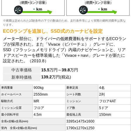
（燃費×タンク容量）
（燃費×タンク容量）
-
-
km
km
※燃費は定められた試験条件の下での数値のため、走行条件等により実際の燃料消費率は異な
ります。
ECOランプを追加し、SSD式のカーナビを設定
メーター部分に、ドライバーの低燃費運転をサポートするECOラン
プが採用された。また「Vivace（ビバーチェ）」グレードに、
SSD（フラッシュメモリドライブ）内蔵のナビゲーションと、リア
ドアスピーカーを標準装備した「Vivace＋navi」グレードが新たに
設定された。（2010.8）
中古車価格
15.5
万円～
39.8
万円
139.2
万円(税込)
新車時価格
900kg
4名
車両重量
乗車定員
2550mm
2列
ホイールベース
シート列数
MR
フロア4AT
駆動方式
ミッション
フロア
5ドア
ミッション位置
ドア数
4.5m
150mm
最小回転半径
最低地上高
3395x1475x1600
全長x全幅x全高(mm)
1790x1270x1250
室内 全長x全幅x全高(mm)