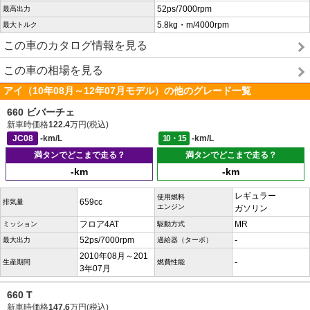
52ps/7000rpm
最高出力
5.8kg・m/4000rpm
最大トルク
この車のカタログ情報を見る
この車の相場を見る
アイ（10年08月～12年07月モデル）の他のグレード一覧
660 ビバーチェ
新車時価格
122.4
万円(税込)
JC08
-km/L
10・15
-km/L
満タンでどこまで走る？
満タンでどこまで走る？
-km
-km
レギュラー
使用燃料
659cc
排気量
エンジン
ガソリン
フロア4AT
MR
ミッション
駆動方式
52ps/7000rpm
-
最大出力
過給器（ターボ）
2010年08月～201
-
生産期間
燃費性能
3年07月
660 T
新車時価格
147.6
万円(税込)