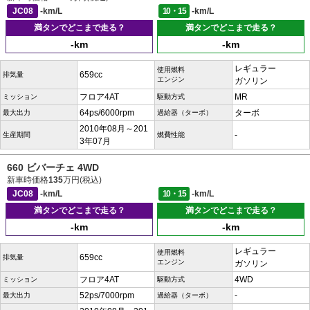
JC08
-km/L
10・15
-km/L
満タンでどこまで走る？
満タンでどこまで走る？
-km
-km
レギュラー
使用燃料
659cc
排気量
エンジン
ガソリン
フロア4AT
MR
ミッション
駆動方式
64ps/6000rpm
ターボ
最大出力
過給器（ターボ）
2010年08月～201
-
生産期間
燃費性能
3年07月
660 ビバーチェ 4WD
新車時価格
135
万円(税込)
JC08
-km/L
10・15
-km/L
満タンでどこまで走る？
満タンでどこまで走る？
-km
-km
レギュラー
使用燃料
659cc
排気量
エンジン
ガソリン
フロア4AT
4WD
ミッション
駆動方式
52ps/7000rpm
-
最大出力
過給器（ターボ）