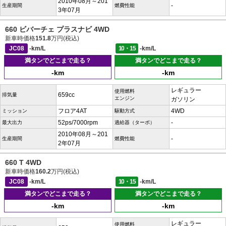
2010年08月～201
-
生産期間
燃費性能
3年07月
660 ビバーチェ プラスナビ 4WD
新車時価格
151.8
万円(税込)
JC08
-km/L
10・15
-km/L
満タンでどこまで走る？
満タンでどこまで走る？
-km
-km
レギュラー
使用燃料
659cc
排気量
エンジン
ガソリン
フロア4AT
4WD
ミッション
駆動方式
52ps/7000rpm
-
最大出力
過給器（ターボ）
2010年08月～201
-
生産期間
燃費性能
2年07月
660 T 4WD
新車時価格
160.2
万円(税込)
JC08
-km/L
10・15
-km/L
満タンでどこまで走る？
満タンでどこまで走る？
-km
-km
レギュラー
使用燃料