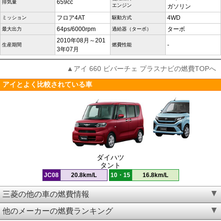
659cc
排気量
エンジン
ガソリン
フロア4AT
4WD
ミッション
駆動方式
64ps/6000rpm
ターボ
最大出力
過給器（ターボ）
2010年08月～201
-
生産期間
燃費性能
3年07月
▲アイ 660 ビバーチェ プラスナビの燃費TOPへ
アイとよく比較されている車
ダイハツ
タント
JC08
20.8km/L
10・15
16.8km/L
三菱の他の車の燃費情報
他のメーカーの燃費ランキング