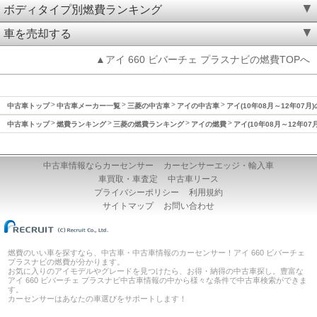
ボディタイプ別燃費ランキング
車を売却する
▲アイ 660 ビバーチェ プラスナビの燃費TOPへ
中古車トップ
中古車メーカー一覧
三菱の中古車
アイの中古車
アイ(10年08月～12年07月
中古車トップ
燃費ランキング
三菱の燃費ランキング
アイの燃費
アイ(10年08月～12年07
中古車情報ならカーセンサー
カーセンサーエッジ・輸入車
車買取・車査定
中古車リース
プライバシーポリシー
利用規約
サイトマップ
お問い合わせ
燃費のいい車を探すなら、中古車・中古車情報のカーセンサー！アイ 660 ビバーチェ
プラスナビの燃費が分かります。
お気に入りのアイモデルやグレードを見つけたら、お得・納得の中古車探し。豊富な
アイ 660 ビバーチェ プラスナビ中古車情報の中から様々な条件で中古車検索ができま
す。
カーセンサーはあなたの車選びをサポートします！