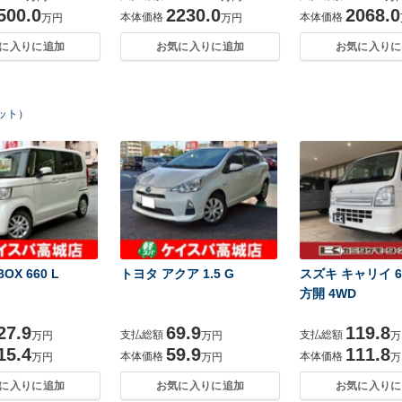
500.0
2230.0
2068.0
本体価格
本体価格
万円
万円
に入りに追加
お気に入りに追加
お気に入りに
ヒット）
OX 660 L
トヨタ アクア 1.5 G
スズキ キャリイ 66
方開 4WD
27.9
69.9
119.8
支払総額
支払総額
万円
万円
万
15.4
59.9
111.8
本体価格
本体価格
万円
万円
万
に入りに追加
お気に入りに追加
お気に入りに