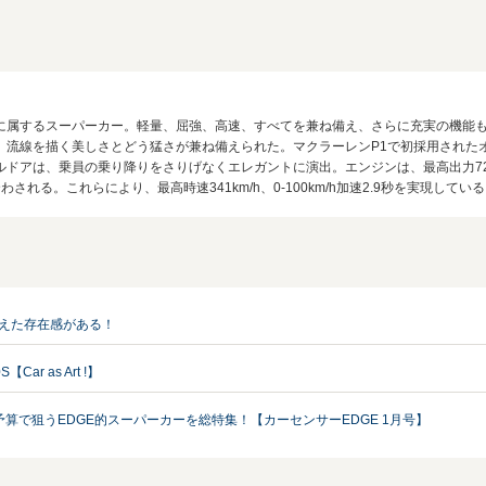
に属するスーパーカー。軽量、屈強、高速、すべてを兼ね備え、さらに充実の機能
、流線を描く美しさとどう猛さが兼ね備えられた。マクラーレンP1で初採用された
アは、乗員の乗り降りをさりげなくエレガントに演出。エンジンは、最高出力720ps
る。これらにより、最高時速341km/h、0-100km/h加速2.9秒を実現している。
超えた存在感がある！
r as Art !】
算で狙うEDGE的スーパーカーを総特集！【カーセンサーEDGE 1月号】