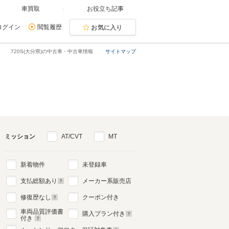
車買取
お役立ち記事
ログイン
閲覧履歴
お気に入り
720S(大分県)の中古車・中古車情報
サイトマップ
ミッション
AT/CVT
MT
新着物件
未登録車
支払総額あり
メーカー系販売店
修復歴なし
クーポン付き
車両品質評価書
購入プラン付き
付き