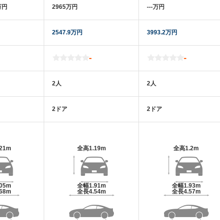
万円
2965万円
‐‐‐万円
2547.9万円
3993.2万円
-
-
2人
2人
2ドア
2ドア
.21m
全高
1.19m
全高
1.2m
.05m
全幅
1.91m
全幅
1.93m
.68m
全長
4.54m
全長
4.57m