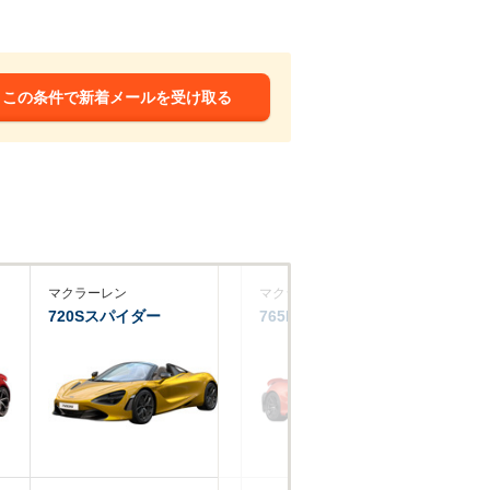
この条件で新着メールを受け取る
マクラーレン
マクラーレン
マ
720Sスパイダー
765LT
6