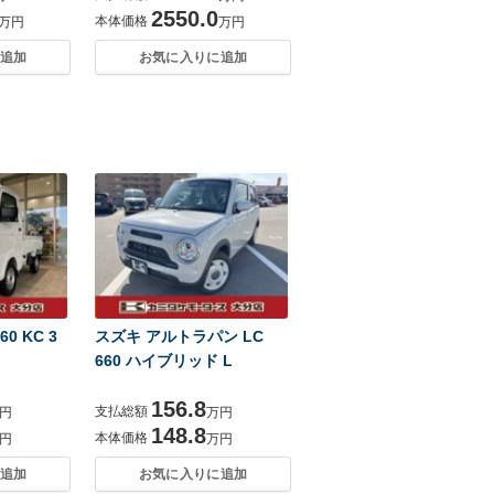
2550.0
本体価格
万円
万円
追加
お気に入りに追加
0 KC 3
スズキ アルトラパン LC
660 ハイブリッド L
156.8
支払総額
円
万円
148.8
本体価格
円
万円
追加
お気に入りに追加