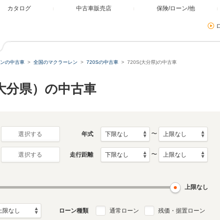
カタログ
中古車販売店
保険/ローン/他
ンの中古車
全国のマクラーレン
720Sの中古車
720S(大分県)の中古車
（大分県）の中古車
〜
年式
選択する
〜
走行距離
選択する
上限なし
ローン種類
通常ローン
残価・据置ローン