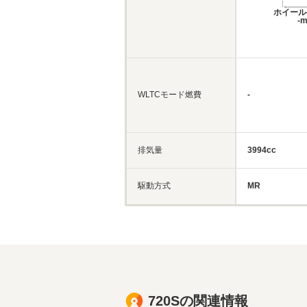
ホイール
-
WLTCモード燃費
-
排気量
3994cc
駆動方式
MR
720Sの関連情報