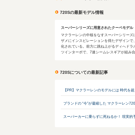
720Sの最新モデル情報
スーパーシリーズに用意されたクーペモデル
マクラーレンの中核をなすスーパーシリーズ
ザメにインスピレーションを得たデザインで
化されている。前方に跳ね上がるディへドラルド
ツインターボで、7速シームレスギアが組み合わされ
720Sについての最新記事
【PR】マクラーレンのモデルには 時代を
ブランドの “今”が凝縮した マクラーレン720S【Ca
スーパーカーに乗らずに死ねるか！ 現実的予