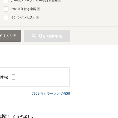
カーセンサーアフター保証対象車
360
°画像付き車両
オンライン相談可
0
条件をクリア
台 検索する
---
新車時)
---
720S(マクラーレン)の燃費
お探しください。