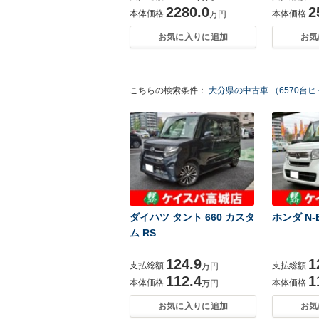
2280.0
2
本体価格
本体価格
万円
お気に入りに追加
お気
こちらの検索条件：
大分県の中古車 （6570台
ダイハツ タント 660 カスタ
ホンダ N-B
ム RS
124.9
1
支払総額
支払総額
万円
112.4
1
本体価格
本体価格
万円
お気に入りに追加
お気