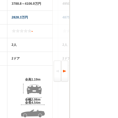
3788.8～4106.9万円
4950万円
47
2828.3万円
4875万円
43
-
-
2人
2人
2
2ドア
2ドア
2
全高
1.19m
全高
1.19m
全幅
2.06m
全幅
1.93m
全長
4.54m
全長
4.6m