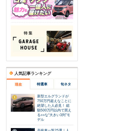
人気記事ランキング
特選車
旬ネタ
現在
新型エルグランドが
1
750万円超えなことに
絶望した人必見！ 総
額500万円以内で買え
る○○な“大きい3列”モ
デル
高級車一覧25選｜人