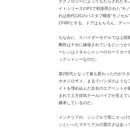
テクノロジーによってもたらされたモ
イトシリーズのP1で初採用された“モノ
れは初代12Cのバスタブ構造“モノセ
CFRPとする。ドアはもちろん、ディ
ちなみに、スパイダーモデルでは上部
剛性は十分に確保されているというか
ーレンはメタルシャシーのロードカーを
ックシャシーなのだ。
第2世代となって最も変わったのがスタ
ホオジロザメ。まるでパンダのような
イトを埋め込んだ左右のエアベントが
まれて上方排気テールパイプが見えてい
継承しているのだ。
インテリアの、シンプルで実にそっけ
ンといったマテリアルの贅沢さはあっ