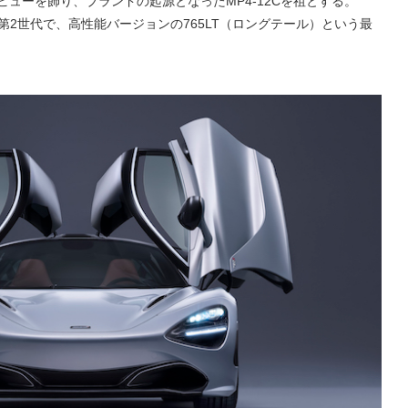
ビューを飾り、ブランドの起源となったMP4-12Cを祖とする。
第2世代で、高性能バージョンの765LT（ロングテール）という最