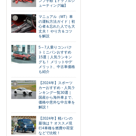
ンプ手順【トラブルシ
ューティング編】
マニュアル（MT）車
7
の運転方法ガイド｜初
心者＆忘れた人でも大
丈夫！ やり方＆コツ
を解説
5～7人乗りコンパク
8
トミニバンおすすめ
15選｜人気ランキン
グも！ メリットやデ
メリット、中古車価格
も紹介
【2024年】スポーツ
9
カーおすすめ・人気ラ
ンキング一覧30選｜
国産から海外車まで、
価格や意外な中古車を
解説！
【2024年】軽バンの
10
最強は？ オススメ現
行4車種を燃費や荷室
などで比較！