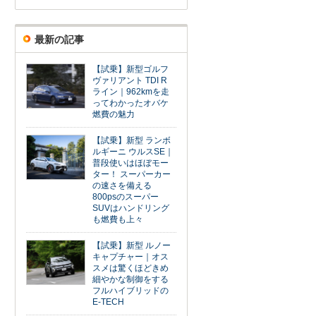
最新の記事
【試乗】新型ゴルフ
ヴァリアント TDI R
ライン｜962kmを走
ってわかったオバケ
燃費の魅力
【試乗】新型 ランボ
ルギーニ ウルスSE｜
普段使いはほぼモー
ター！ スーパーカー
の速さを備える
800psのスーパー
SUVはハンドリング
も燃費も上々
【試乗】新型 ルノー
キャプチャー｜オス
スメは驚くほどきめ
細やかな制御をする
フルハイブリッドの
E-TECH