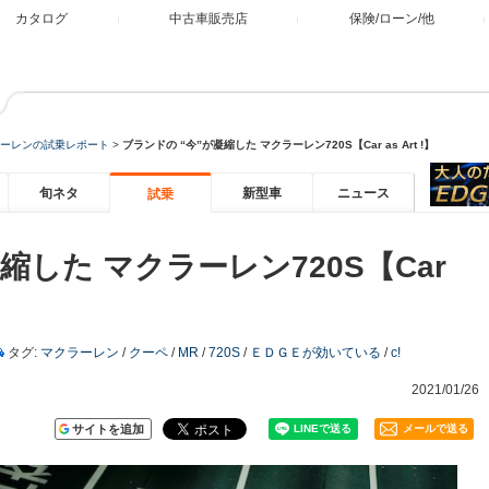
カタログ
中古車販売店
保険/ローン/他
ーレンの試乗レポート
>
ブランドの “今”が凝縮した マクラーレン720S【Car as Art !】
旬ネタ
新型車
ニュース
試乗
縮した マクラーレン720S【Car
タグ:
マクラーレン
/
クーペ
/
MR
/
720S
/
ＥＤＧＥが効いている
/
c!
2021/01/26
サイトを追加
メールで送る