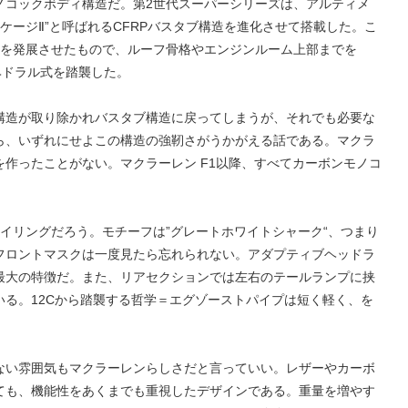
ノコックボディ構造だ。第2世代スーパーシリーズは、アルティメ
ケージⅡ”と呼ばれるCFRPバスタブ構造を進化させて搭載した。こ
ル”を発展させたもので、ルーフ骨格やエンジンルーム上部までを
ヘドラル式を踏襲した。
構造が取り除かれバスタブ構造に戻ってしまうが、それでも必要な
ら、いずれにせよこの構造の強靭さがうかがえる話である。マクラ
作ったことがない。マクラーレン F1以降、すべてカーボンモノコ
イリングだろう。モチーフは”グレートホワイトシャーク“、つまり
フロントマスクは一度見たら忘れられない。アダプティブヘッドラ
最大の特徴だ。また、リアセクションでは左右のテールランプに挟
る。12Cから踏襲する哲学＝エグゾーストパイプは短く軽く、を
ない雰囲気もマクラーレンらしさだと言っていい。レザーやカーボ
ても、機能性をあくまでも重視したデザインである。重量を増やす