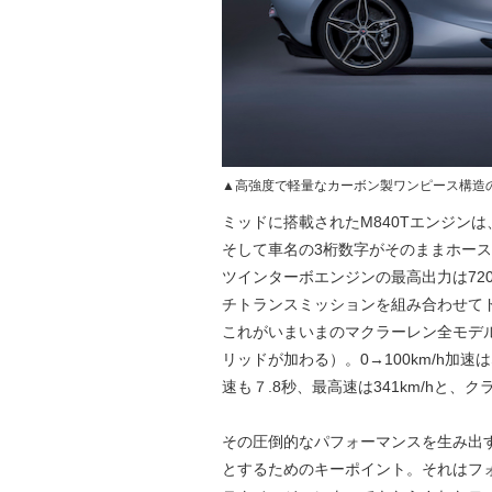
▲高強度で軽量なカーボン製ワンピース構造の“
ミッドに搭載されたM840Tエンジンは
そして車名の3桁数字がそのままホース
ツインターボエンジンの最高出力は720
チトランスミッションを組み合わせてド
これがいまいまのマクラーレン全モデ
リッドが加わる）。0→100km/h加速
速も７.8秒、最高速は341km/hと、
その圧倒的なパフォーマンスを生み出
とするためのキーポイント。それはフォ