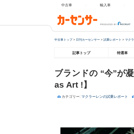
中古車
輸入車
中古車トップ
>
日刊カーセンサー
>
試乗レポート
>
マクラ
記事トップ
特選車
ブランドの “今”が凝
as Art !】
カテゴリー:
マクラーレンの試乗レポート