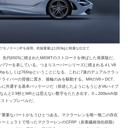
モノケージⅡ”を採用。乾燥重量は1283kgと軽量な仕立て
、先代650Sに積まれたM838Tのストロークを伸ばした発展版だ。
パワーを表している。つまりスーパーシリーズに積まれる４L V8
hpもしくは765hpということになる。これに7速のデュアルクラッ
ライバーの背後に置き、後輪のみを駆動する。MRのV8＋DCT、
ルに共通する基本パッケージだ（前述したようにもうじきV6ハイブ
はなんと2.9秒とMRとは思えない数字をたたき出す。0→200km/h加
クラストップレベルだ。
す重要なパートがもうひとつある。マクラーレンを唯一無二の存在
ーミュラ１で培ったマクラーレンのCFRP（炭素繊維強化樹脂）