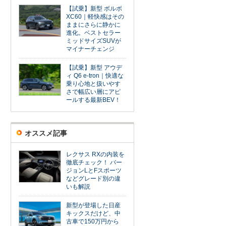
【試乗】新型 ボルボ
XC60｜軽快感はその
ままにさらに静かに
進化。ベストセラー
ミッドサイズSUVが
マイナーチェンジ
【試乗】新型 アウデ
ィ Q6 e-tron｜快適な
乗り心地と扱いやす
さで幅広い層にアピ
ールする最新BEV！
オススメ記事
レクサス RXの内装を
徹底チェック！ バー
ジョンLとFスポーツ
などグレード別の違
いも解説
新型が登場した日産
キックスだけど、中
古車で150万円から