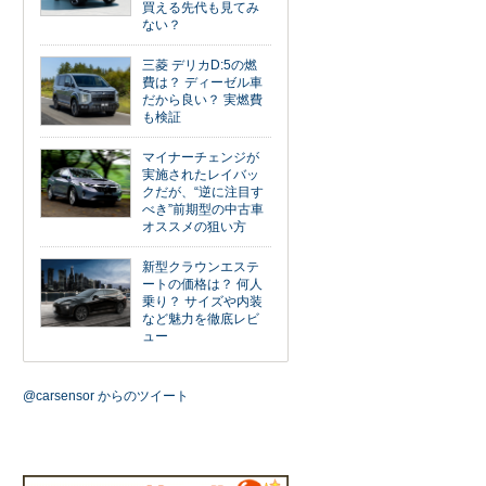
買える先代も見てみ
ない？
三菱 デリカD:5の燃
費は？ ディーゼル車
だから良い？ 実燃費
も検証
マイナーチェンジが
実施されたレイバッ
クだが、“逆に注目す
べき”前期型の中古車
オススメの狙い方
新型クラウンエステ
ートの価格は？ 何人
乗り？ サイズや内装
など魅力を徹底レビ
ュー
@carsensor からのツイート