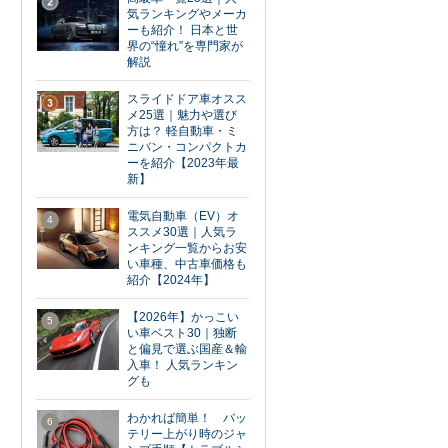
2
気ランキングやメーカ
ーも紹介！ 日本と世
界の“憧れ”を専門家が
解説
スライドドア車オスス
3
メ25選｜魅力や選び
方は？ 軽自動車・ミ
ニバン・コンパクトカ
ーを紹介【2023年最
新】
電気自動車（EV）オ
4
ススメ30選｜人気ラ
ンキング一覧からお安
い車種、中古車価格も
紹介【2024年】
【2026年】かっこい
5
い車ベスト30｜独断
と偏見で選ぶ国産＆輸
入車！ 人気ランキン
グも
わかれば簡単！ バッ
6
テリー上がり時のジャ