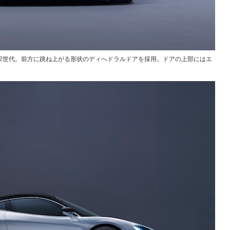
第2世代。前方に跳ね上がる形状のディへドラルドアを採用。ドアの上部にはエ