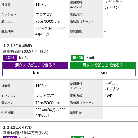
レギュラー
使用燃料
1198cc
排気量
エンジン
ガソリン
フロアCVT
FF
ミッション
駆動方式
79ps/6000rpm
-
最大出力
過給器（ターボ）
2014年04月～201
-
生産期間
燃費性能
4年05月
1.2 12DX 4WD
新車時価格
263.5
万円(税込)
JC08
-km/L
10・15
-km/L
満タンでどこまで走る？
満タンでどこまで走る？
-km
-km
レギュラー
使用燃料
1198cc
排気量
エンジン
ガソリン
フロアCVT
4WD
ミッション
駆動方式
79ps/6000rpm
-
最大出力
過給器（ターボ）
2014年04月～201
-
生産期間
燃費性能
4年05月
1.2 12LX 4WD
新車時価格
294.3
万円(税込)