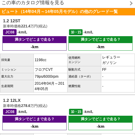
この車のカタログ情報を見る
ビュート（14年04月～14年05月モデル）の他のグレード一覧
1.2 12ST
新車時価格
221.4
万円(税込)
JC08
-km/L
10・15
-km/L
満タンでどこまで走る？
満タンでどこまで走る？
-km
-km
レギュラー
使用燃料
1198cc
排気量
エンジン
ガソリン
フロアCVT
FF
ミッション
駆動方式
79ps/6000rpm
-
最大出力
過給器（ターボ）
2014年04月～201
-
生産期間
燃費性能
4年05月
1.2 12LX
新車時価格
278.6
万円(税込)
JC08
-km/L
10・15
-km/L
満タンでどこまで走る？
満タンでどこまで走る？
-km
-km