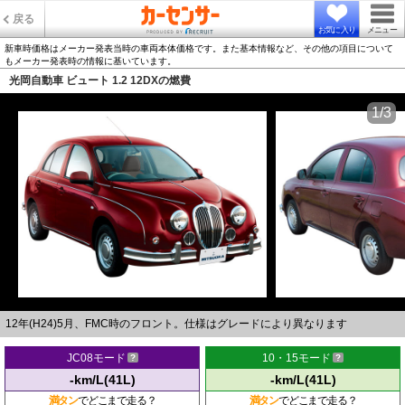
戻る
お気に入り
メニュー
新車時価格はメーカー発表当時の車両本体価格です。また基本情報など、その他の項目について
もメーカー発表時の情報に基いています。
光岡自動車 ビュート 1.2 12DXの燃費
1/3
12年(H24)5月、FMC時のフロント。仕様はグレードにより異なります
JC08モード
10・15モード
-km/L(41L)
-km/L(41L)
満タン
でどこまで走る？
満タン
でどこまで走る？