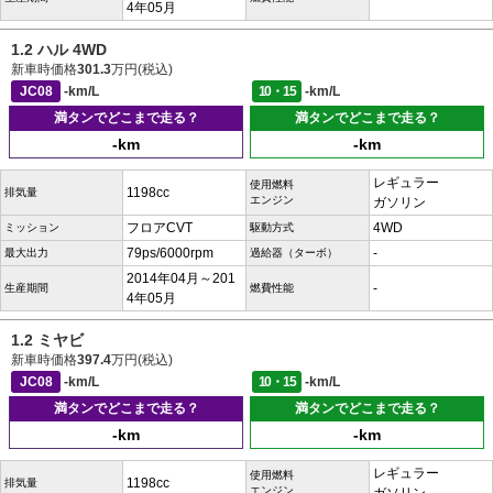
4年05月
1.2 ハル 4WD
新車時価格
301.3
万円(税込)
JC08
-km/L
10・15
-km/L
満タンでどこまで走る？
満タンでどこまで走る？
-km
-km
レギュラー
使用燃料
1198cc
排気量
エンジン
ガソリン
フロアCVT
4WD
ミッション
駆動方式
79ps/6000rpm
-
最大出力
過給器（ターボ）
2014年04月～201
-
生産期間
燃費性能
4年05月
1.2 ミヤビ
新車時価格
397.4
万円(税込)
JC08
-km/L
10・15
-km/L
満タンでどこまで走る？
満タンでどこまで走る？
-km
-km
レギュラー
使用燃料
1198cc
排気量
エンジン