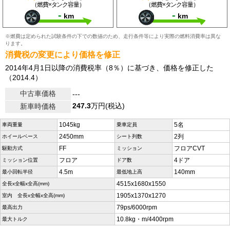
（燃費×タンク容量）
（燃費×タンク容量）
-
-
km
km
※燃費は定められた試験条件の下での数値のため、走行条件等により実際の燃料消費率は異な
ります。
消費税の変更により価格を修正
2014年4月1日以降の消費税率（8％）に基づき、価格を修正した
（2014.4）
中古車価格
---
247.3
万円(税込)
新車時価格
1045kg
5名
車両重量
乗車定員
2450mm
2列
ホイールベース
シート列数
FF
フロアCVT
駆動方式
ミッション
フロア
4ドア
ミッション位置
ドア数
4.5m
140mm
最小回転半径
最低地上高
4515x1680x1550
全長x全幅x全高(mm)
1905x1370x1270
室内 全長x全幅x全高(mm)
79ps/6000rpm
最高出力
10.8kg・m/4400rpm
最大トルク