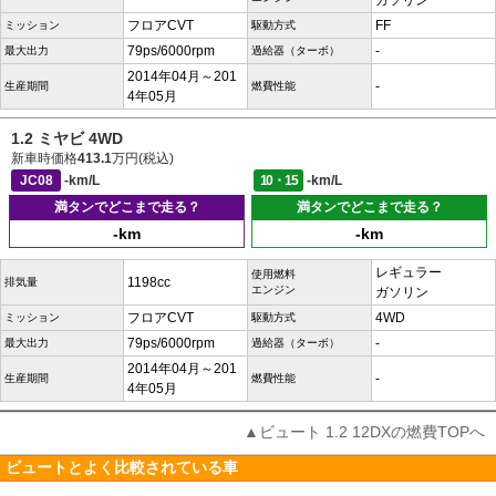
ガソリン
フロアCVT
FF
ミッション
駆動方式
79ps/6000rpm
-
最大出力
過給器（ターボ）
2014年04月～201
-
生産期間
燃費性能
4年05月
1.2 ミヤビ 4WD
新車時価格
413.1
万円(税込)
JC08
-km/L
10・15
-km/L
満タンでどこまで走る？
満タンでどこまで走る？
-km
-km
レギュラー
使用燃料
1198cc
排気量
エンジン
ガソリン
フロアCVT
4WD
ミッション
駆動方式
79ps/6000rpm
-
最大出力
過給器（ターボ）
2014年04月～201
-
生産期間
燃費性能
4年05月
▲ビュート 1.2 12DXの燃費TOPへ
ビュートとよく比較されている車