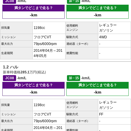
JC08
-km/L
10・15
-km/L
満タンでどこまで走る？
満タンでどこまで走る？
-km
-km
レギュラー
使用燃料
1198cc
排気量
エンジン
ガソリン
フロアCVT
4WD
ミッション
駆動方式
79ps/6000rpm
-
最大出力
過給器（ターボ）
2014年04月～201
-
生産期間
燃費性能
4年05月
1.2 ハル
新車時価格
285.1
万円(税込)
JC08
-km/L
10・15
-km/L
満タンでどこまで走る？
満タンでどこまで走る？
-km
-km
レギュラー
使用燃料
1198cc
排気量
エンジン
ガソリン
フロアCVT
FF
ミッション
駆動方式
79ps/6000rpm
-
最大出力
過給器（ターボ）
2014年04月～201
-
生産期間
燃費性能