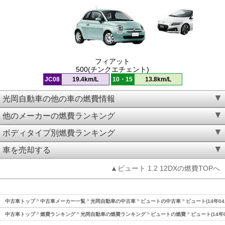
フィアット
500(チンクエチェント)
JC08
19.4km/L
10・15
13.8km/L
光岡自動車の他の車の燃費情報
他のメーカーの燃費ランキング
ボディタイプ別燃費ランキング
車を売却する
▲ビュート 1.2 12DXの燃費TOPへ
中古車トップ
中古車メーカー一覧
光岡自動車の中古車
ビュートの中古車
ビュート(14年0
中古車トップ
燃費ランキング
光岡自動車の燃費ランキング
ビュートの燃費
ビュート(14年