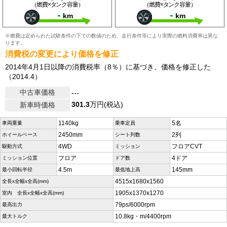
（燃費×タンク容量）
（燃費×タンク容量）
-
-
km
km
※燃費は定められた試験条件の下での数値のため、走行条件等により実際の燃料消費率は異な
ります。
消費税の変更により価格を修正
2014年4月1日以降の消費税率（8％）に基づき、価格を修正した
（2014.4）
中古車価格
---
301.3
万円(税込)
新車時価格
1140kg
5名
車両重量
乗車定員
2450mm
2列
ホイールベース
シート列数
4WD
フロアCVT
駆動方式
ミッション
フロア
4ドア
ミッション位置
ドア数
4.5m
145mm
最小回転半径
最低地上高
4515x1680x1560
全長x全幅x全高(mm)
1905x1370x1270
室内 全長x全幅x全高(mm)
79ps/6000rpm
最高出力
10.8kg・m/4400rpm
最大トルク