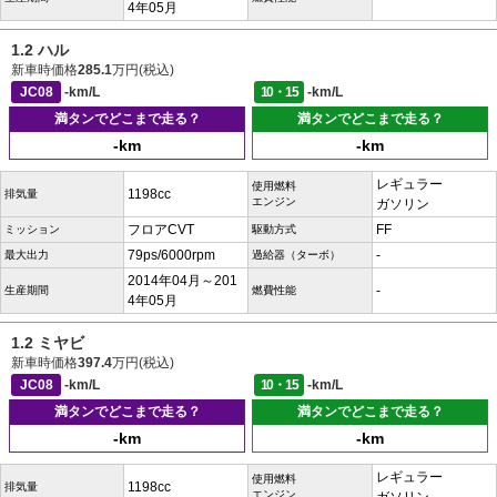
4年05月
1.2 ハル
新車時価格
285.1
万円(税込)
JC08
-km/L
10・15
-km/L
満タンでどこまで走る？
満タンでどこまで走る？
-km
-km
レギュラー
使用燃料
1198cc
排気量
エンジン
ガソリン
フロアCVT
FF
ミッション
駆動方式
79ps/6000rpm
-
最大出力
過給器（ターボ）
2014年04月～201
-
生産期間
燃費性能
4年05月
1.2 ミヤビ
新車時価格
397.4
万円(税込)
JC08
-km/L
10・15
-km/L
満タンでどこまで走る？
満タンでどこまで走る？
-km
-km
レギュラー
使用燃料
1198cc
排気量
エンジン