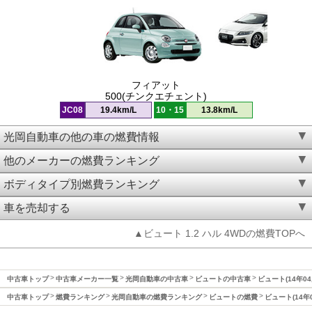
フィアット
500(チンクエチェント)
JC08
19.4km/L
10・15
13.8km/L
光岡自動車の他の車の燃費情報
他のメーカーの燃費ランキング
ボディタイプ別燃費ランキング
車を売却する
▲ビュート 1.2 ハル 4WDの燃費TOPへ
中古車トップ
中古車メーカー一覧
光岡自動車の中古車
ビュートの中古車
ビュート(14年0
中古車トップ
燃費ランキング
光岡自動車の燃費ランキング
ビュートの燃費
ビュート(14年