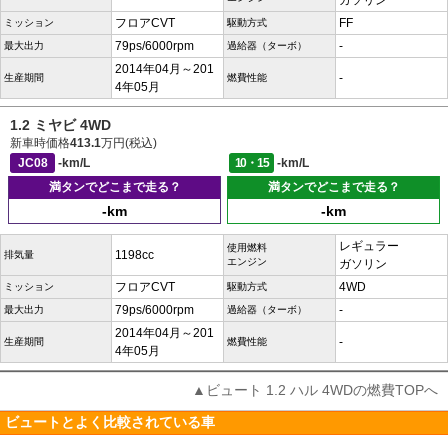
ガソリン
フロアCVT
FF
ミッション
駆動方式
79ps/6000rpm
-
最大出力
過給器（ターボ）
2014年04月～201
-
生産期間
燃費性能
4年05月
1.2 ミヤビ 4WD
新車時価格
413.1
万円(税込)
JC08
-km/L
10・15
-km/L
満タンでどこまで走る？
満タンでどこまで走る？
-km
-km
レギュラー
使用燃料
1198cc
排気量
エンジン
ガソリン
フロアCVT
4WD
ミッション
駆動方式
79ps/6000rpm
-
最大出力
過給器（ターボ）
2014年04月～201
-
生産期間
燃費性能
4年05月
▲ビュート 1.2 ハル 4WDの燃費TOPへ
ビュートとよく比較されている車