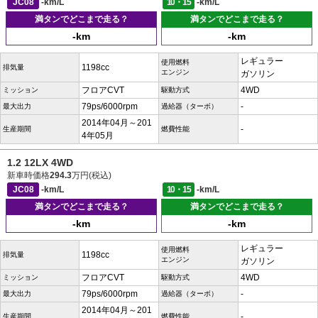
JC08
-km/L
10・15
-km/L
満タンでどこまで走る？
満タンでどこまで走る？
-km
-km
レギュラー
使用燃料
1198cc
排気量
エンジン
ガソリン
フロアCVT
4WD
ミッション
駆動方式
79ps/6000rpm
-
最大出力
過給器（ターボ）
2014年04月～201
-
生産期間
燃費性能
4年05月
1.2 12LX 4WD
新車時価格
294.3
万円(税込)
JC08
-km/L
10・15
-km/L
満タンでどこまで走る？
満タンでどこまで走る？
-km
-km
レギュラー
使用燃料
1198cc
排気量
エンジン
ガソリン
フロアCVT
4WD
ミッション
駆動方式
79ps/6000rpm
-
最大出力
過給器（ターボ）
2014年04月～201
-
生産期間
燃費性能