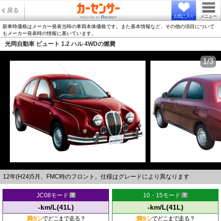
戻る
お気に入り
メニュー
新車時価格はメーカー発表当時の車両本体価格です。また基本情報など、その他の項目について
もメーカー発表時の情報に基いています。
光岡自動車 ビュート 1.2 ハル 4WDの燃費
1/3
12年(H24)5月、FMC時のフロント。仕様はグレードにより異なります
JC08モード
10・15モード
-km/L(41L)
-km/L(41L)
満タン
でどこまで走る？
満タン
でどこまで走る？