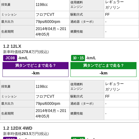
レギュラー
使用燃料
1198cc
排気量
エンジン
ガソリン
フロアCVT
FF
ミッション
駆動方式
79ps/6000rpm
-
最大出力
過給器（ターボ）
2014年04月～201
-
生産期間
燃費性能
4年05月
1.2 12LX
新車時価格
278.6
万円(税込)
JC08
-km/L
10・15
-km/L
満タンでどこまで走る？
満タンでどこまで走る？
-km
-km
レギュラー
使用燃料
1198cc
排気量
エンジン
ガソリン
フロアCVT
FF
ミッション
駆動方式
79ps/6000rpm
-
最大出力
過給器（ターボ）
2014年04月～201
-
生産期間
燃費性能
4年05月
1.2 12DX 4WD
新車時価格
263.5
万円(税込)