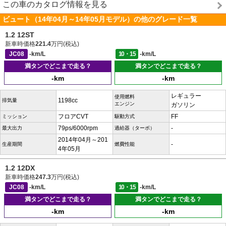
この車のカタログ情報を見る
ビュート（14年04月～14年05月モデル）の他のグレード一覧
1.2 12ST
新車時価格
221.4
万円(税込)
JC08
-km/L
10・15
-km/L
満タンでどこまで走る？
満タンでどこまで走る？
-km
-km
レギュラー
使用燃料
1198cc
排気量
エンジン
ガソリン
フロアCVT
FF
ミッション
駆動方式
79ps/6000rpm
-
最大出力
過給器（ターボ）
2014年04月～201
-
生産期間
燃費性能
4年05月
1.2 12DX
新車時価格
247.3
万円(税込)
JC08
-km/L
10・15
-km/L
満タンでどこまで走る？
満タンでどこまで走る？
-km
-km