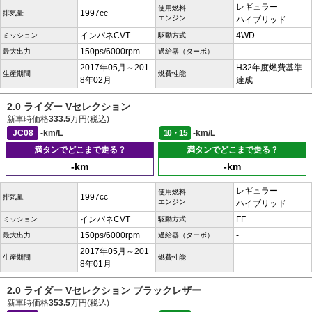
レギュラー
使用燃料
1997cc
排気量
エンジン
ハイブリッド
インパネCVT
4WD
ミッション
駆動方式
150ps/6000rpm
-
最大出力
過給器（ターボ）
2017年05月～201
H32年度燃費基準
生産期間
燃費性能
8年02月
達成
2.0 ライダー Vセレクション
新車時価格
333.5
万円(税込)
JC08
-km/L
10・15
-km/L
満タンでどこまで走る？
満タンでどこまで走る？
-km
-km
レギュラー
使用燃料
1997cc
排気量
エンジン
ハイブリッド
インパネCVT
FF
ミッション
駆動方式
150ps/6000rpm
-
最大出力
過給器（ターボ）
2017年05月～201
-
生産期間
燃費性能
8年01月
2.0 ライダー Vセレクション ブラックレザー
新車時価格
353.5
万円(税込)