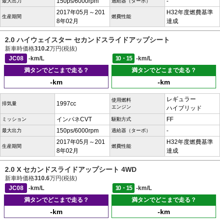
150ps/6000rpm
-
最大出力
過給器（ターボ）
2017年05月～201
H32年度燃費基準
生産期間
燃費性能
8年02月
達成
2.0 ハイウェイスター セカンドスライドアップシート
新車時価格
310.2
万円(税抜)
JC08
-km/L
10・15
-km/L
満タンでどこまで走る？
満タンでどこまで走る？
-km
-km
レギュラー
使用燃料
1997cc
排気量
エンジン
ハイブリッド
インパネCVT
FF
ミッション
駆動方式
150ps/6000rpm
-
最大出力
過給器（ターボ）
2017年05月～201
H32年度燃費基準
生産期間
燃費性能
8年02月
達成
2.0 X セカンドスライドアップシート 4WD
新車時価格
310.6
万円(税抜)
JC08
-km/L
10・15
-km/L
満タンでどこまで走る？
満タンでどこまで走る？
-km
-km