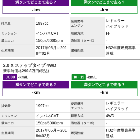
満タンでどこまで走る？
満タンでどこまで走る？
-km
-km
レギュラー
使用燃料
1997cc
排気量
エンジン
ハイブリッド
インパネCVT
FF
ミッション
駆動方式
150ps/6000rpm
-
最大出力
過給器（ターボ）
2017年05月～201
H32年度燃費基準
生産期間
燃費性能
8年02月
達成
2.0 X ステップタイプ 4WD
新車時価格
290.8
万円(税込)
JC08
-km/L
10・15
-km/L
満タンでどこまで走る？
満タンでどこまで走る？
-km
-km
レギュラー
使用燃料
1997cc
排気量
エンジン
ハイブリッド
インパネCVT
4WD
ミッション
駆動方式
150ps/6000rpm
-
最大出力
過給器（ターボ）
2017年05月～201
H32年度燃費基準
生産期間
燃費性能
8年02月
達成