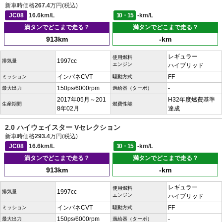
新車時価格
267.4
万円(税込)
JC08
16.6km/L
10・15
-km/L
満タンでどこまで走る？
満タンでどこまで走る？
913km
-km
レギュラー
使用燃料
1997cc
排気量
エンジン
ハイブリッド
インパネCVT
FF
ミッション
駆動方式
150ps/6000rpm
-
最大出力
過給器（ターボ）
2017年05月～201
H32年度燃費基準
生産期間
燃費性能
8年02月
達成
2.0 ハイウェイスター Vセレクション
新車時価格
293.4
万円(税込)
JC08
16.6km/L
10・15
-km/L
満タンでどこまで走る？
満タンでどこまで走る？
913km
-km
レギュラー
使用燃料
1997cc
排気量
エンジン
ハイブリッド
インパネCVT
FF
ミッション
駆動方式
150ps/6000rpm
-
最大出力
過給器（ターボ）