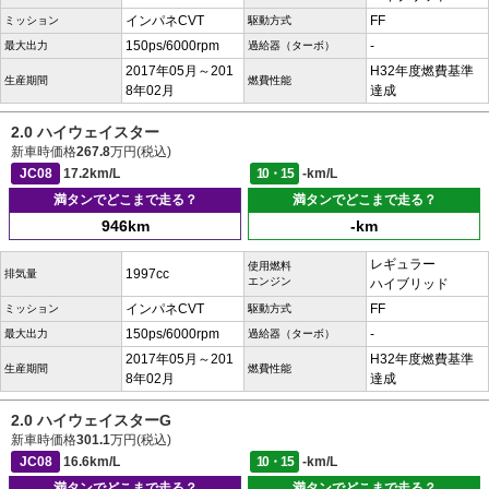
インパネCVT
FF
ミッション
駆動方式
150ps/6000rpm
-
最大出力
過給器（ターボ）
2017年05月～201
H32年度燃費基準
生産期間
燃費性能
8年02月
達成
2.0 ハイウェイスター
新車時価格
267.8
万円(税込)
JC08
17.2km/L
10・15
-km/L
満タンでどこまで走る？
満タンでどこまで走る？
946km
-km
レギュラー
使用燃料
1997cc
排気量
エンジン
ハイブリッド
インパネCVT
FF
ミッション
駆動方式
150ps/6000rpm
-
最大出力
過給器（ターボ）
2017年05月～201
H32年度燃費基準
生産期間
燃費性能
8年02月
達成
2.0 ハイウェイスターG
新車時価格
301.1
万円(税込)
JC08
16.6km/L
10・15
-km/L
満タンでどこまで走る？
満タンでどこまで走る？