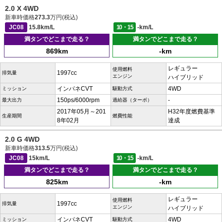
2.0 X 4WD
新車時価格
273.3
万円(税込)
JC08
15.8km/L
10・15
-km/L
満タンでどこまで走る？
満タンでどこまで走る？
869km
-km
レギュラー
使用燃料
1997cc
排気量
エンジン
ハイブリッド
インパネCVT
4WD
ミッション
駆動方式
150ps/6000rpm
-
最大出力
過給器（ターボ）
2017年05月～201
H32年度燃費基準
生産期間
燃費性能
8年02月
達成
2.0 G 4WD
新車時価格
313.5
万円(税込)
JC08
15km/L
10・15
-km/L
満タンでどこまで走る？
満タンでどこまで走る？
825km
-km
レギュラー
使用燃料
1997cc
排気量
エンジン
ハイブリッド
インパネCVT
4WD
ミッション
駆動方式