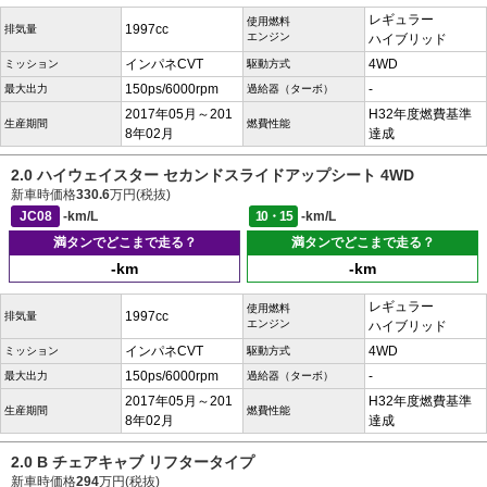
レギュラー
使用燃料
1997cc
排気量
エンジン
ハイブリッド
インパネCVT
4WD
ミッション
駆動方式
150ps/6000rpm
-
最大出力
過給器（ターボ）
2017年05月～201
H32年度燃費基準
生産期間
燃費性能
8年02月
達成
2.0 ハイウェイスター セカンドスライドアップシート 4WD
新車時価格
330.6
万円(税抜)
JC08
-km/L
10・15
-km/L
満タンでどこまで走る？
満タンでどこまで走る？
-km
-km
レギュラー
使用燃料
1997cc
排気量
エンジン
ハイブリッド
インパネCVT
4WD
ミッション
駆動方式
150ps/6000rpm
-
最大出力
過給器（ターボ）
2017年05月～201
H32年度燃費基準
生産期間
燃費性能
8年02月
達成
2.0 B チェアキャブ リフタータイプ
新車時価格
294
万円(税抜)