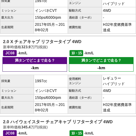
1997cc
排気量
エンジン
ハイブリッド
インパネCVT
4WD
ミッション
駆動方式
150ps/6000rpm
-
最大出力
過給器（ターボ）
2017年05月～201
H32年度燃費基準
生産期間
燃費性能
8年02月
達成
2.0 X チェアキャブ リフタータイプ 4WD
新車時価格
323.9
万円(税抜)
JC08
-km/L
10・15
-km/L
満タンでどこまで走る？
満タンでどこまで走る？
-km
-km
レギュラー
使用燃料
1997cc
排気量
エンジン
ハイブリッド
インパネCVT
4WD
ミッション
駆動方式
150ps/6000rpm
-
最大出力
過給器（ターボ）
2017年05月～201
H32年度燃費基準
生産期間
燃費性能
8年02月
達成
2.0 ハイウェイスター チェアキャブ リフタータイプ 4WD
新車時価格
345.4
万円(税抜)
JC08
-km/L
10・15
-km/L