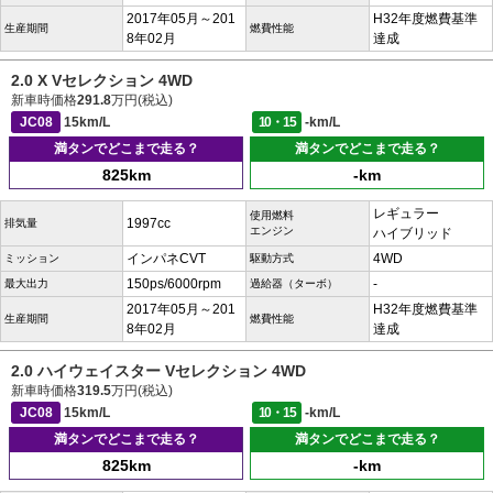
2017年05月～201
H32年度燃費基準
生産期間
燃費性能
8年02月
達成
2.0 X Vセレクション 4WD
新車時価格
291.8
万円(税込)
JC08
15km/L
10・15
-km/L
満タンでどこまで走る？
満タンでどこまで走る？
825km
-km
レギュラー
使用燃料
1997cc
排気量
エンジン
ハイブリッド
インパネCVT
4WD
ミッション
駆動方式
150ps/6000rpm
-
最大出力
過給器（ターボ）
2017年05月～201
H32年度燃費基準
生産期間
燃費性能
8年02月
達成
2.0 ハイウェイスター Vセレクション 4WD
新車時価格
319.5
万円(税込)
JC08
15km/L
10・15
-km/L
満タンでどこまで走る？
満タンでどこまで走る？
825km
-km