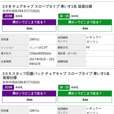
2.0 B チェアキャブ スロープタイプ 車いす1名 送迎仕様
新車時価格
319.3
万円(税抜)
JC08
-km/L
10・15
-km/L
満タンでどこまで走る？
満タンでどこまで走る？
-km
-km
レギュラー
使用燃料
1997cc
排気量
エンジン
ガソリン
インパネCVT
FF
ミッション
駆動方式
150ps/6000rpm
-
最大出力
過給器（ターボ）
2017年05月～201
-
生産期間
燃費性能
8年02月
2.0 S スタッフ応援パック チェアキャブ スロープタイプ 車いす1名
送迎仕様
新車時価格
326.8
万円(税抜)
JC08
-km/L
10・15
-km/L
満タンでどこまで走る？
満タンでどこまで走る？
-km
-km
レギュラー
使用燃料
1997cc
排気量
エンジン
ガソリン