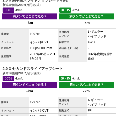
2.0 X 助手席スライドアップシート 4WD
新車時価格
299.6
万円(税抜)
JC08
-km/L
10・15
-km/L
満タンでどこまで走る？
満タンでどこまで走る？
-km
-km
レギュラー
使用燃料
1997cc
排気量
エンジン
ハイブリッド
インパネCVT
4WD
ミッション
駆動方式
150ps/6000rpm
-
最大出力
過給器（ターボ）
2017年05月～201
H32年度燃費基準
生産期間
燃費性能
8年02月
達成
2.0 X セカンドスライドアップシート
新車時価格
291.7
万円(税抜)
JC08
-km/L
10・15
-km/L
満タンでどこまで走る？
満タンでどこまで走る？
-km
-km
レギュラー
使用燃料
1997cc
排気量
エンジン
ハイブリッド
インパネCVT
FF
ミッション
駆動方式