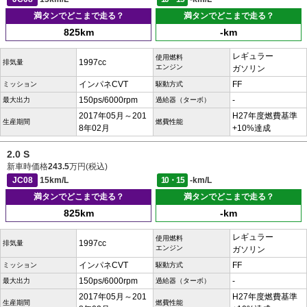
満タンでどこまで走る？
満タンでどこまで走る？
825km
-km
レギュラー
使用燃料
1997cc
排気量
エンジン
ガソリン
インパネCVT
FF
ミッション
駆動方式
150ps/6000rpm
-
最大出力
過給器（ターボ）
2017年05月～201
H27年度燃費基準
生産期間
燃費性能
8年02月
+10%達成
2.0 S
新車時価格
243.5
万円(税込)
JC08
15km/L
10・15
-km/L
満タンでどこまで走る？
満タンでどこまで走る？
825km
-km
レギュラー
使用燃料
1997cc
排気量
エンジン
ガソリン
インパネCVT
FF
ミッション
駆動方式
150ps/6000rpm
-
最大出力
過給器（ターボ）
2017年05月～201
H27年度燃費基準
生産期間
燃費性能