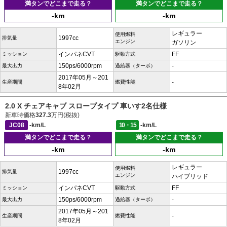
満タンでどこまで走る？
満タンでどこまで走る？
-km
-km
レギュラー
使用燃料
1997cc
排気量
エンジン
ガソリン
インパネCVT
FF
ミッション
駆動方式
150ps/6000rpm
-
最大出力
過給器（ターボ）
2017年05月～201
-
生産期間
燃費性能
8年02月
2.0 X チェアキャブ スロープタイプ 車いす2名仕様
新車時価格
327.3
万円(税抜)
JC08
-km/L
10・15
-km/L
満タンでどこまで走る？
満タンでどこまで走る？
-km
-km
レギュラー
使用燃料
1997cc
排気量
エンジン
ハイブリッド
インパネCVT
FF
ミッション
駆動方式
150ps/6000rpm
-
最大出力
過給器（ターボ）
2017年05月～201
-
生産期間
燃費性能
8年02月