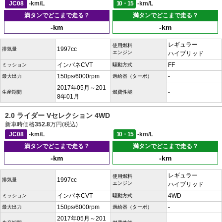
JC08
-km/L
10・15
-km/L
満タンでどこまで走る？
満タンでどこまで走る？
-km
-km
レギュラー
使用燃料
1997cc
排気量
エンジン
ハイブリッド
インパネCVT
FF
ミッション
駆動方式
150ps/6000rpm
-
最大出力
過給器（ターボ）
2017年05月～201
-
生産期間
燃費性能
8年01月
2.0 ライダー Vセレクション 4WD
新車時価格
352.8
万円(税込)
JC08
-km/L
10・15
-km/L
満タンでどこまで走る？
満タンでどこまで走る？
-km
-km
レギュラー
使用燃料
1997cc
排気量
エンジン
ハイブリッド
インパネCVT
4WD
ミッション
駆動方式
150ps/6000rpm
-
最大出力
過給器（ターボ）
2017年05月～201