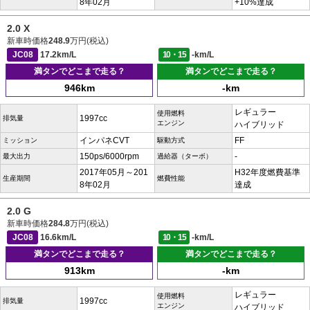
8年02月
+10%達成
2.0 X
新車時価格
248.9
万円(税込)
JC08
17.2km/L
10・15
-km/L
満タンでどこまで走る？
満タンでどこまで走る？
946km
-km
レギュラー
使用燃料
1997cc
排気量
エンジン
ハイブリッド
インパネCVT
FF
ミッション
駆動方式
150ps/6000rpm
-
最大出力
過給器（ターボ）
2017年05月～201
H32年度燃費基準
生産期間
燃費性能
8年02月
達成
2.0 G
新車時価格
284.8
万円(税込)
JC08
16.6km/L
10・15
-km/L
満タンでどこまで走る？
満タンでどこまで走る？
913km
-km
レギュラー
使用燃料
1997cc
排気量
エンジン
ハイブリッド