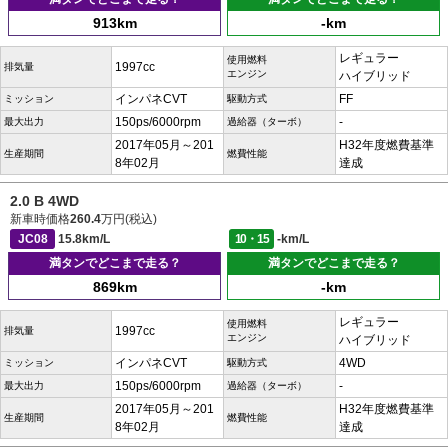
913km
-km
レギュラー
使用燃料
1997cc
排気量
エンジン
ハイブリッド
インパネCVT
FF
ミッション
駆動方式
150ps/6000rpm
-
最大出力
過給器（ターボ）
2017年05月～201
H32年度燃費基準
生産期間
燃費性能
8年02月
達成
2.0 B 4WD
新車時価格
260.4
万円(税込)
JC08
15.8km/L
10・15
-km/L
満タンでどこまで走る？
満タンでどこまで走る？
869km
-km
レギュラー
使用燃料
1997cc
排気量
エンジン
ハイブリッド
インパネCVT
4WD
ミッション
駆動方式
150ps/6000rpm
-
最大出力
過給器（ターボ）
2017年05月～201
H32年度燃費基準
生産期間
燃費性能
8年02月
達成