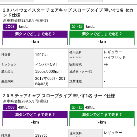
2.0 ハイウェイスター チェアキャブ スロープタイプ 車いす1名 セカ
ンド仕様
新車時価格
324.8
万円(税抜)
JC08
-km/L
10・15
-km/L
満タンでどこまで走る？
満タンでどこまで走る？
-km
-km
レギュラー
使用燃料
1997cc
排気量
エンジン
ハイブリッド
インパネCVT
FF
ミッション
駆動方式
150ps/6000rpm
-
最大出力
過給器（ターボ）
2017年05月～201
-
生産期間
燃費性能
8年02月
2.0 B チェアキャブ スロープタイプ 車いす1名 サード仕様
新車時価格
289.5
万円(税抜)
JC08
-km/L
10・15
-km/L
満タンでどこまで走る？
満タンでどこまで走る？
-km
-km
レギュラー
使用燃料
1997cc
排気量