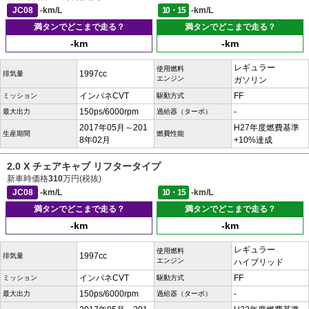
JC08
-km/L
10・15
-km/L
満タンでどこまで走る？
満タンでどこまで走る？
-km
-km
レギュラー
使用燃料
1997cc
排気量
エンジン
ガソリン
インパネCVT
FF
ミッション
駆動方式
150ps/6000rpm
-
最大出力
過給器（ターボ）
2017年05月～201
H27年度燃費基準
生産期間
燃費性能
8年02月
+10%達成
2.0 X チェアキャブ リフタータイプ
新車時価格
310
万円(税抜)
JC08
-km/L
10・15
-km/L
満タンでどこまで走る？
満タンでどこまで走る？
-km
-km
レギュラー
使用燃料
1997cc
排気量
エンジン
ハイブリッド
インパネCVT
FF
ミッション
駆動方式
150ps/6000rpm
-
最大出力
過給器（ターボ）