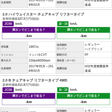
2017年05月～201
H32年度燃費基準
生産期間
燃費性能
8年02月
達成
2.0 ハイウェイスター チェアキャブ リフタータイプ
新車時価格
327.5
万円(税抜)
JC08
-km/L
10・15
-km/L
満タンでどこまで走る？
満タンでどこまで走る？
-km
-km
レギュラー
使用燃料
1997cc
排気量
エンジン
ハイブリッド
インパネCVT
FF
ミッション
駆動方式
150ps/6000rpm
-
最大出力
過給器（ターボ）
2017年05月～201
H32年度燃費基準
生産期間
燃費性能
8年02月
達成
2.0 B チェアキャブ リフタータイプ 4WD
新車時価格
311.9
万円(税抜)
JC08
-km/L
10・15
-km/L
満タンでどこまで走る？
満タンでどこまで走る？
-km
-km
レギュラー
使用燃料