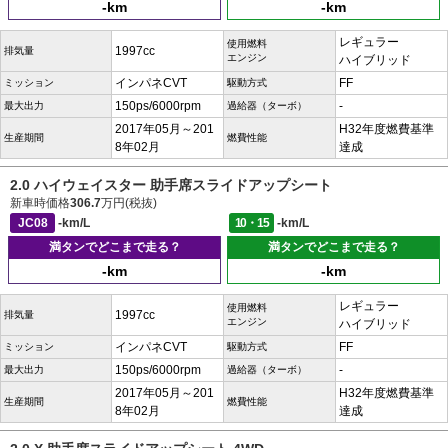
-km
-km
レギュラー
使用燃料
1997cc
排気量
エンジン
ハイブリッド
インパネCVT
FF
ミッション
駆動方式
150ps/6000rpm
-
最大出力
過給器（ターボ）
2017年05月～201
H32年度燃費基準
生産期間
燃費性能
8年02月
達成
2.0 ハイウェイスター 助手席スライドアップシート
新車時価格
306.7
万円(税抜)
JC08
-km/L
10・15
-km/L
満タンでどこまで走る？
満タンでどこまで走る？
-km
-km
レギュラー
使用燃料
1997cc
排気量
エンジン
ハイブリッド
インパネCVT
FF
ミッション
駆動方式
150ps/6000rpm
-
最大出力
過給器（ターボ）
2017年05月～201
H32年度燃費基準
生産期間
燃費性能
8年02月
達成