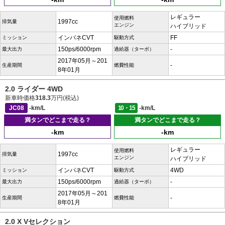
レギュラー
使用燃料
1997cc
排気量
エンジン
ハイブリッド
インパネCVT
FF
ミッション
駆動方式
150ps/6000rpm
-
最大出力
過給器（ターボ）
2017年05月～201
-
生産期間
燃費性能
8年01月
2.0 ライダー 4WD
新車時価格
318.3
万円(税込)
JC08
-km/L
10・15
-km/L
満タンでどこまで走る？
満タンでどこまで走る？
-km
-km
レギュラー
使用燃料
1997cc
排気量
エンジン
ハイブリッド
インパネCVT
4WD
ミッション
駆動方式
150ps/6000rpm
-
最大出力
過給器（ターボ）
2017年05月～201
-
生産期間
燃費性能
8年01月
2.0 X Vセレクション