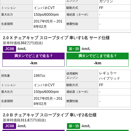
エンジン
ガソリン
インパネCVT
FF
ミッション
駆動方式
150ps/6000rpm
-
最大出力
過給器（ターボ）
2017年05月～201
-
生産期間
燃費性能
8年02月
2.0 X チェアキャブ スロープタイプ 車いす1名 サード仕様
新車時価格
302
万円(税抜)
JC08
-km/L
10・15
-km/L
満タンでどこまで走る？
満タンでどこまで走る？
-km
-km
レギュラー
使用燃料
1997cc
排気量
エンジン
ハイブリッド
インパネCVT
FF
ミッション
駆動方式
150ps/6000rpm
-
最大出力
過給器（ターボ）
2017年05月～201
-
生産期間
燃費性能
8年02月
2.0 B チェアキャブ スロープタイプ 車いす2名仕様
新車時価格
311.8
万円(税抜)
JC08
-km/L
10・15
-km/L