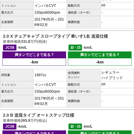
インパネCVT
FF
ミッション
駆動方式
150ps/6000rpm
-
最大出力
過給器（ターボ）
2017年05月～201
-
生産期間
燃費性能
8年02月
2.0 X チェアキャブ スロープタイプ 車いす1名 送迎仕様
新車時価格
331.8
万円(税抜)
JC08
-km/L
10・15
-km/L
満タンでどこまで走る？
満タンでどこまで走る？
-km
-km
レギュラー
使用燃料
1997cc
排気量
エンジン
ハイブリッド
インパネCVT
FF
ミッション
駆動方式
150ps/6000rpm
-
最大出力
過給器（ターボ）
2017年05月～201
-
生産期間
燃費性能
8年02月
2.0 B 送迎タイプ オートステップ仕様
新車時価格
265.9
万円(税込)
JC08
-km/L
10・15
-km/L
満タンでどこまで走る？
満タンでどこまで走る？