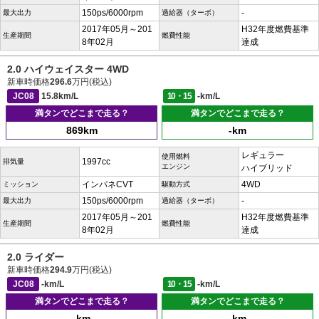
150ps/6000rpm
-
最大出力
過給器（ターボ）
2017年05月～201
H32年度燃費基準
生産期間
燃費性能
8年02月
達成
2.0 ハイウェイスター 4WD
新車時価格
296.6
万円(税込)
JC08
15.8km/L
10・15
-km/L
満タンでどこまで走る？
満タンでどこまで走る？
869km
-km
レギュラー
使用燃料
1997cc
排気量
エンジン
ハイブリッド
インパネCVT
4WD
ミッション
駆動方式
150ps/6000rpm
-
最大出力
過給器（ターボ）
2017年05月～201
H32年度燃費基準
生産期間
燃費性能
8年02月
達成
2.0 ライダー
新車時価格
294.9
万円(税込)
JC08
-km/L
10・15
-km/L
満タンでどこまで走る？
満タンでどこまで走る？
-km
-km