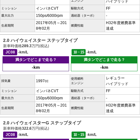
エンジン
ハイブリッド
インパネCVT
FF
ミッション
駆動方式
150ps/6000rpm
-
最大出力
過給器（ターボ）
2017年05月～201
H32年度燃費基準
生産期間
燃費性能
8年02月
達成
2.0 ハイウェイスター ステップタイプ
新車時価格
289.3
万円(税込)
JC08
-km/L
10・15
-km/L
満タンでどこまで走る？
満タンでどこまで走る？
-km
-km
レギュラー
使用燃料
1997cc
排気量
エンジン
ハイブリッド
インパネCVT
FF
ミッション
駆動方式
150ps/6000rpm
-
最大出力
過給器（ターボ）
2017年05月～201
H32年度燃費基準
生産期間
燃費性能
8年02月
達成
2.0 ハイウェイスターG ステップタイプ
新車時価格
322.6
万円(税込)
JC08
-km/L
10・15
-km/L