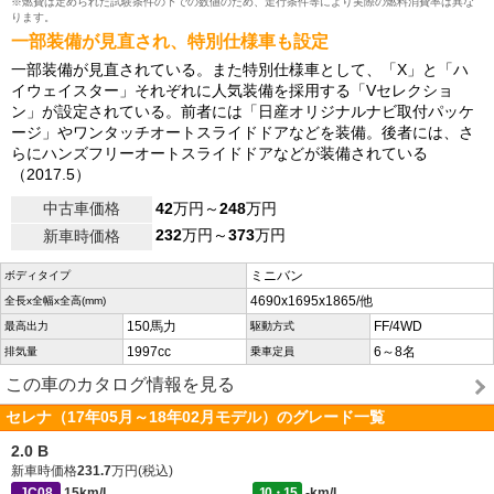
※燃費は定められた試験条件の下での数値のため、走行条件等により実際の燃料消費率は異な
ります。
一部装備が見直され、特別仕様車も設定
一部装備が見直されている。また特別仕様車として、「X」と「ハ
イウェイスター」それぞれに人気装備を採用する「Vセレクショ
ン」が設定されている。前者には「日産オリジナルナビ取付パッケ
ージ」やワンタッチオートスライドドアなどを装備。後者には、さ
らにハンズフリーオートスライドドアなどが装備されている
（2017.5）
中古車価格
42
万円～
248
万円
232
万円～
373
万円
新車時価格
ミニバン
ボディタイプ
4690x1695x1865/他
全長x全幅x全高(mm)
150馬力
FF/4WD
最高出力
駆動方式
1997cc
6～8名
排気量
乗車定員
この車のカタログ情報を見る
セレナ（17年05月～18年02月モデル）のグレード一覧
2.0 B
新車時価格
231.7
万円(税込)
JC08
15km/L
10・15
-km/L