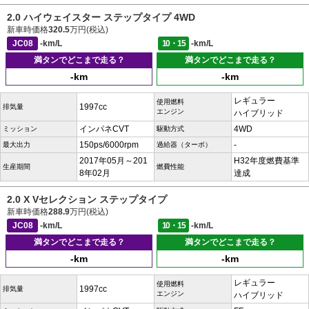
2.0 ハイウェイスター ステップタイプ 4WD
新車時価格
320.5
万円(税込)
JC08
-km/L
10・15
-km/L
満タンでどこまで走る？
満タンでどこまで走る？
-km
-km
レギュラー
使用燃料
1997cc
排気量
エンジン
ハイブリッド
インパネCVT
4WD
ミッション
駆動方式
150ps/6000rpm
-
最大出力
過給器（ターボ）
2017年05月～201
H32年度燃費基準
生産期間
燃費性能
8年02月
達成
2.0 X Vセレクション ステップタイプ
新車時価格
288.9
万円(税込)
JC08
-km/L
10・15
-km/L
満タンでどこまで走る？
満タンでどこまで走る？
-km
-km
レギュラー
使用燃料
1997cc
排気量
エンジン
ハイブリッド