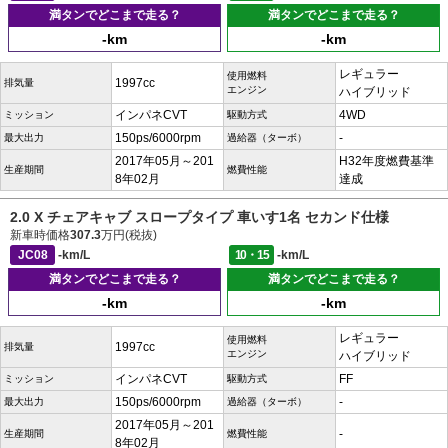
満タンでどこまで走る？
満タンでどこまで走る？
-km
-km
レギュラー
使用燃料
1997cc
排気量
エンジン
ハイブリッド
インパネCVT
4WD
ミッション
駆動方式
150ps/6000rpm
-
最大出力
過給器（ターボ）
2017年05月～201
H32年度燃費基準
生産期間
燃費性能
8年02月
達成
2.0 X チェアキャブ スロープタイプ 車いす1名 セカンド仕様
新車時価格
307.3
万円(税抜)
JC08
-km/L
10・15
-km/L
満タンでどこまで走る？
満タンでどこまで走る？
-km
-km
レギュラー
使用燃料
1997cc
排気量
エンジン
ハイブリッド
インパネCVT
FF
ミッション
駆動方式
150ps/6000rpm
-
最大出力
過給器（ターボ）
2017年05月～201
-
生産期間
燃費性能
8年02月