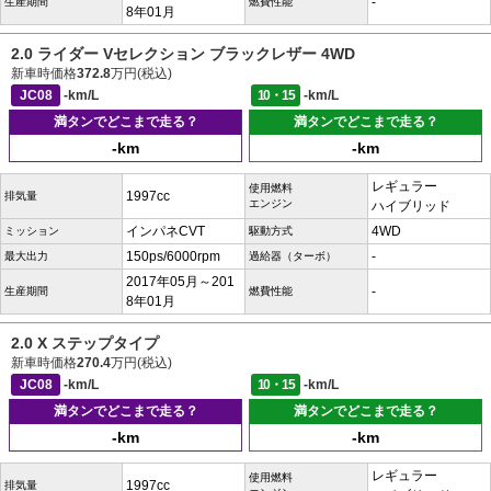
-
生産期間
燃費性能
8年01月
2.0 ライダー Vセレクション ブラックレザー 4WD
新車時価格
372.8
万円(税込)
JC08
-km/L
10・15
-km/L
満タンでどこまで走る？
満タンでどこまで走る？
-km
-km
レギュラー
使用燃料
1997cc
排気量
エンジン
ハイブリッド
インパネCVT
4WD
ミッション
駆動方式
150ps/6000rpm
-
最大出力
過給器（ターボ）
2017年05月～201
-
生産期間
燃費性能
8年01月
2.0 X ステップタイプ
新車時価格
270.4
万円(税込)
JC08
-km/L
10・15
-km/L
満タンでどこまで走る？
満タンでどこまで走る？
-km
-km
レギュラー
使用燃料
1997cc
排気量