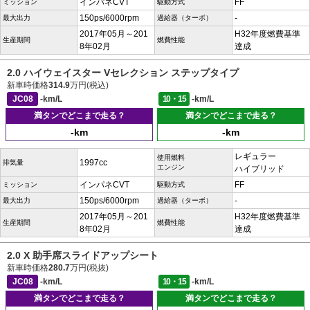
インパネCVT
FF
ミッション
駆動方式
150ps/6000rpm
-
最大出力
過給器（ターボ）
2017年05月～201
H32年度燃費基準
生産期間
燃費性能
8年02月
達成
2.0 ハイウェイスター Vセレクション ステップタイプ
新車時価格
314.9
万円(税込)
JC08
-km/L
10・15
-km/L
満タンでどこまで走る？
満タンでどこまで走る？
-km
-km
レギュラー
使用燃料
1997cc
排気量
エンジン
ハイブリッド
インパネCVT
FF
ミッション
駆動方式
150ps/6000rpm
-
最大出力
過給器（ターボ）
2017年05月～201
H32年度燃費基準
生産期間
燃費性能
8年02月
達成
2.0 X 助手席スライドアップシート
新車時価格
280.7
万円(税抜)
JC08
-km/L
10・15
-km/L
満タンでどこまで走る？
満タンでどこまで走る？