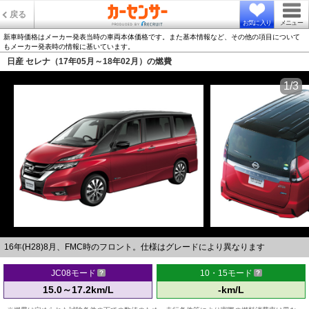
戻る
お気に入り
メニュー
新車時価格はメーカー発表当時の車両本体価格です。また基本情報など、その他の項目について
もメーカー発表時の情報に基いています。
日産 セレナ（17年05月～18年02月）の燃費
1/3
16年(H28)8月、FMC時のフロント。仕様はグレードにより異なります
JC08モード
10・15モード
15.0～17.2km/L
-km/L