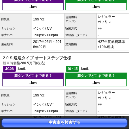
-km
-km
レギュラー
使用燃料
1997cc
排気量
エンジン
ガソリン
インパネCVT
FF
ミッション
駆動方式
150ps/6000rpm
-
最大出力
過給器（ターボ）
2017年05月～201
H27年度燃費基準
生産期間
燃費性能
8年02月
+10%達成
2.0 S 送迎タイプ オートステップ仕様
新車時価格
280.5
万円(税込)
JC08
-km/L
10・15
-km/L
満タンでどこまで走る？
満タンでどこまで走る？
-km
-km
レギュラー
使用燃料
1997cc
排気量
エンジン
ガソリン
インパネCVT
FF
ミッション
駆動方式
150ps/6000rpm
-
最大出力
過給器（ターボ）
2017年05月～201
H27年度燃費基準
生産期間
燃費性能
中古車を検索する
8年02月
+10%達成