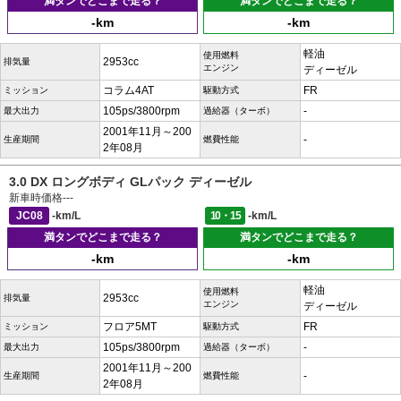
満タンでどこまで走る？
満タンでどこまで走る？
-km
-km
軽油
使用燃料
2953cc
排気量
エンジン
ディーゼル
コラム4AT
FR
ミッション
駆動方式
105ps/3800rpm
-
最大出力
過給器（ターボ）
2001年11月～200
-
生産期間
燃費性能
2年08月
3.0 DX ロングボディ GLパック ディーゼル
新車時価格
---
JC08
-km/L
10・15
-km/L
満タンでどこまで走る？
満タンでどこまで走る？
-km
-km
軽油
使用燃料
2953cc
排気量
エンジン
ディーゼル
フロア5MT
FR
ミッション
駆動方式
105ps/3800rpm
-
最大出力
過給器（ターボ）
2001年11月～200
-
生産期間
燃費性能
2年08月