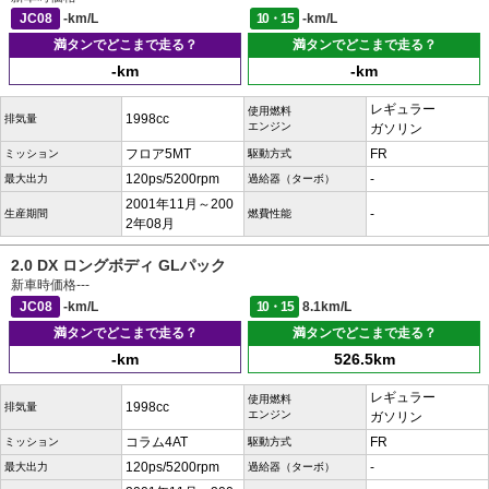
JC08
-km/L
10・15
-km/L
満タンでどこまで走る？
満タンでどこまで走る？
-km
-km
レギュラー
使用燃料
1998cc
排気量
エンジン
ガソリン
フロア5MT
FR
ミッション
駆動方式
120ps/5200rpm
-
最大出力
過給器（ターボ）
2001年11月～200
-
生産期間
燃費性能
2年08月
2.0 DX ロングボディ GLパック
新車時価格
---
JC08
-km/L
10・15
8.1km/L
満タンでどこまで走る？
満タンでどこまで走る？
-km
526.5km
レギュラー
使用燃料
1998cc
排気量
エンジン
ガソリン
コラム4AT
FR
ミッション
駆動方式
120ps/5200rpm
-
最大出力
過給器（ターボ）