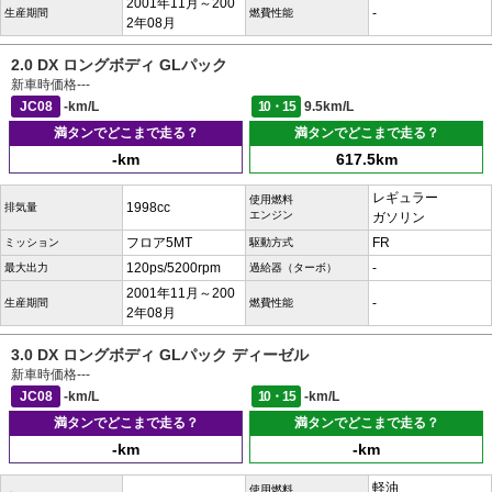
2001年11月～200
-
生産期間
燃費性能
2年08月
2.0 DX ロングボディ GLパック
新車時価格
---
JC08
-km/L
10・15
9.5km/L
満タンでどこまで走る？
満タンでどこまで走る？
-km
617.5km
レギュラー
使用燃料
1998cc
排気量
エンジン
ガソリン
フロア5MT
FR
ミッション
駆動方式
120ps/5200rpm
-
最大出力
過給器（ターボ）
2001年11月～200
-
生産期間
燃費性能
2年08月
3.0 DX ロングボディ GLパック ディーゼル
新車時価格
---
JC08
-km/L
10・15
-km/L
満タンでどこまで走る？
満タンでどこまで走る？
-km
-km
軽油
使用燃料