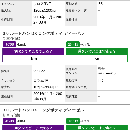
フロア5MT
FR
ミッション
駆動方式
120ps/5200rpm
-
最大出力
過給器（ターボ）
2001年11月～200
-
生産期間
燃費性能
2年08月
3.0 ルートバン DX ロングボディ ディーゼル
新車時価格
---
JC08
-km/L
10・15
-km/L
満タンでどこまで走る？
満タンでどこまで走る？
-km
-km
軽油
使用燃料
2953cc
排気量
エンジン
ディーゼル
コラム4AT
FR
ミッション
駆動方式
105ps/3800rpm
-
最大出力
過給器（ターボ）
2001年11月～200
-
生産期間
燃費性能
2年08月
3.0 ルートバン DX ロングボディ ディーゼル
新車時価格
---
JC08
-km/L
10・15
-km/L
満タンでどこまで走る？
満タンでどこまで走る？