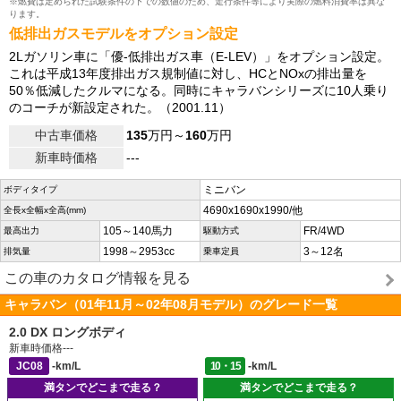
※燃費は定められた試験条件の下での数値のため、走行条件等により実際の燃料消費率は異な
ります。
低排出ガスモデルをオプション設定
2Lガソリン車に「優-低排出ガス車（E-LEV）」をオプション設定。
これは平成13年度排出ガス規制値に対し、HCとNOxの排出量を
50％低減したクルマになる。同時にキャラバンシリーズに10人乗り
のコーチが新設定された。（2001.11）
中古車価格
135
万円～
160
万円
新車時価格
---
ミニバン
ボディタイプ
4690x1690x1990/他
全長x全幅x全高(mm)
105～140馬力
FR/4WD
最高出力
駆動方式
1998～2953cc
3～12名
排気量
乗車定員
この車のカタログ情報を見る
キャラバン（01年11月～02年08月モデル）のグレード一覧
2.0 DX ロングボディ
新車時価格
---
JC08
-km/L
10・15
-km/L
満タンでどこまで走る？
満タンでどこまで走る？