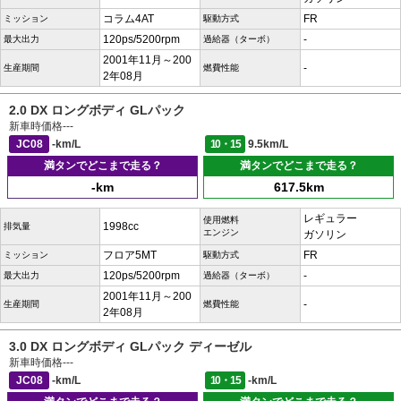
コラム4AT
FR
ミッション
駆動方式
120ps/5200rpm
-
最大出力
過給器（ターボ）
2001年11月～200
-
生産期間
燃費性能
2年08月
2.0 DX ロングボディ GLパック
新車時価格
---
JC08
-km/L
10・15
9.5km/L
満タンでどこまで走る？
満タンでどこまで走る？
-km
617.5km
レギュラー
使用燃料
1998cc
排気量
エンジン
ガソリン
フロア5MT
FR
ミッション
駆動方式
120ps/5200rpm
-
最大出力
過給器（ターボ）
2001年11月～200
-
生産期間
燃費性能
2年08月
3.0 DX ロングボディ GLパック ディーゼル
新車時価格
---
JC08
-km/L
10・15
-km/L