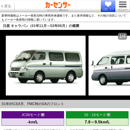
戻る
お気に入り
メニュー
新車時価格はメーカー発表当時の車両本体価格です。また基本情報など、その他の項目について
もメーカー発表時の情報に基いています。
日産 キャラバン（01年11月～02年08月）の燃費
1/4
01年(H13)4月、FMC時のGXのフロント
JC08モード
10・15モード
-km/L
7.8～9.5km/L