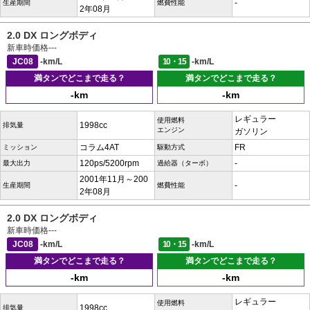
-
生産期間
燃費性能
2年08月
2.0 DX ロングボディ
新車時価格
---
JC08
-km/L
10・15
-km/L
満タンでどこまで走る？
満タンでどこまで走る？
-km
-km
レギュラー
使用燃料
1998cc
排気量
エンジン
ガソリン
コラム4AT
FR
ミッション
駆動方式
120ps/5200rpm
-
最大出力
過給器（ターボ）
2001年11月～200
-
生産期間
燃費性能
2年08月
2.0 DX ロングボディ
新車時価格
---
JC08
-km/L
10・15
-km/L
満タンでどこまで走る？
満タンでどこまで走る？
-km
-km
レギュラー
使用燃料
1998cc
排気量