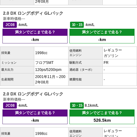
2年08月
2.0 DX ロングボディ GLパック
新車時価格
---
JC08
-km/L
10・15
-km/L
満タンでどこまで走る？
満タンでどこまで走る？
-km
-km
レギュラー
使用燃料
1998cc
排気量
エンジン
ガソリン
フロア5MT
FR
ミッション
駆動方式
120ps/5200rpm
-
最大出力
過給器（ターボ）
2001年11月～200
-
生産期間
燃費性能
2年08月
2.0 DX ロングボディ GLパック
新車時価格
---
JC08
-km/L
10・15
8.1km/L
満タンでどこまで走る？
満タンでどこまで走る？
-km
526.5km
レギュラー
使用燃料
1998cc
排気量
エンジン
ガソリン