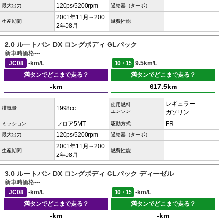
120ps/5200rpm
-
最大出力
過給器（ターボ）
2001年11月～200
-
生産期間
燃費性能
2年08月
2.0 ルートバン DX ロングボディ GLパック
新車時価格
---
JC08
-km/L
10・15
9.5km/L
満タンでどこまで走る？
満タンでどこまで走る？
-km
617.5km
レギュラー
使用燃料
1998cc
排気量
エンジン
ガソリン
フロア5MT
FR
ミッション
駆動方式
120ps/5200rpm
-
最大出力
過給器（ターボ）
2001年11月～200
-
生産期間
燃費性能
2年08月
3.0 ルートバン DX ロングボディ GLパック ディーゼル
新車時価格
---
JC08
-km/L
10・15
-km/L
満タンでどこまで走る？
満タンでどこまで走る？
-km
-km