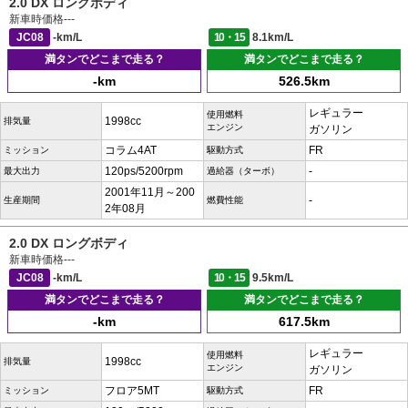
2.0 DX ロングボディ
新車時価格
---
JC08
-km/L
10・15
8.1km/L
満タンでどこまで走る？
満タンでどこまで走る？
-km
526.5km
レギュラー
使用燃料
1998cc
排気量
エンジン
ガソリン
コラム4AT
FR
ミッション
駆動方式
120ps/5200rpm
-
最大出力
過給器（ターボ）
2001年11月～200
-
生産期間
燃費性能
2年08月
2.0 DX ロングボディ
新車時価格
---
JC08
-km/L
10・15
9.5km/L
満タンでどこまで走る？
満タンでどこまで走る？
-km
617.5km
レギュラー
使用燃料
1998cc
排気量
エンジン
ガソリン
フロア5MT
FR
ミッション
駆動方式