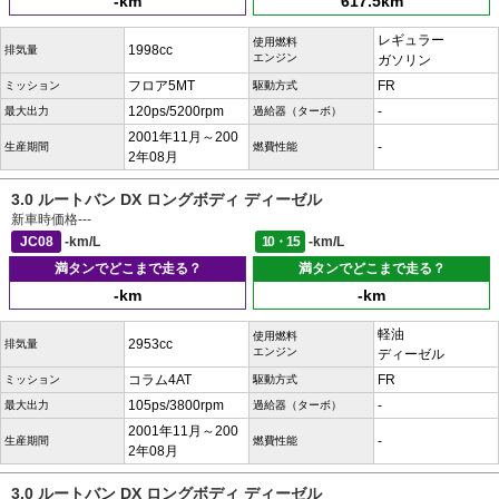
-km
617.5km
レギュラー
使用燃料
1998cc
排気量
エンジン
ガソリン
フロア5MT
FR
ミッション
駆動方式
120ps/5200rpm
-
最大出力
過給器（ターボ）
2001年11月～200
-
生産期間
燃費性能
2年08月
3.0 ルートバン DX ロングボディ ディーゼル
新車時価格
---
JC08
-km/L
10・15
-km/L
満タンでどこまで走る？
満タンでどこまで走る？
-km
-km
軽油
使用燃料
2953cc
排気量
エンジン
ディーゼル
コラム4AT
FR
ミッション
駆動方式
105ps/3800rpm
-
最大出力
過給器（ターボ）
2001年11月～200
-
生産期間
燃費性能
2年08月
3.0 ルートバン DX ロングボディ ディーゼル