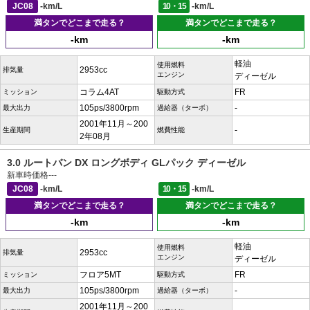
JC08
-km/L
10・15
-km/L
満タンでどこまで走る？
満タンでどこまで走る？
-km
-km
軽油
使用燃料
2953cc
排気量
エンジン
ディーゼル
コラム4AT
FR
ミッション
駆動方式
105ps/3800rpm
-
最大出力
過給器（ターボ）
2001年11月～200
-
生産期間
燃費性能
2年08月
3.0 ルートバン DX ロングボディ GLパック ディーゼル
新車時価格
---
JC08
-km/L
10・15
-km/L
満タンでどこまで走る？
満タンでどこまで走る？
-km
-km
軽油
使用燃料
2953cc
排気量
エンジン
ディーゼル
フロア5MT
FR
ミッション
駆動方式
105ps/3800rpm
-
最大出力
過給器（ターボ）
2001年11月～200