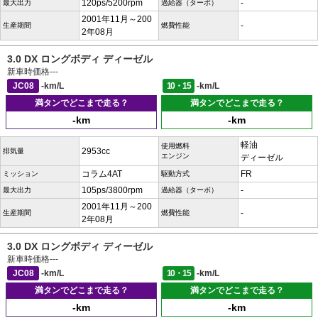
120ps/5200rpm
-
最大出力
過給器（ターボ）
2001年11月～200
-
生産期間
燃費性能
2年08月
3.0 DX ロングボディ ディーゼル
新車時価格
---
JC08
-km/L
10・15
-km/L
満タンでどこまで走る？
満タンでどこまで走る？
-km
-km
軽油
使用燃料
2953cc
排気量
エンジン
ディーゼル
コラム4AT
FR
ミッション
駆動方式
105ps/3800rpm
-
最大出力
過給器（ターボ）
2001年11月～200
-
生産期間
燃費性能
2年08月
3.0 DX ロングボディ ディーゼル
新車時価格
---
JC08
-km/L
10・15
-km/L
満タンでどこまで走る？
満タンでどこまで走る？
-km
-km