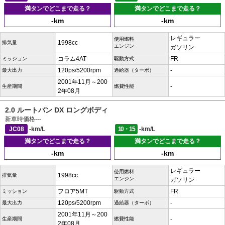
満タンでどこまで走る？
満タンでどこまで走る？
-km
-km
レギュラー
使用燃料
1998cc
排気量
エンジン
ガソリン
コラム4AT
FR
ミッション
駆動方式
120ps/5200rpm
-
最大出力
過給器（ターボ）
2001年11月～200
-
生産期間
燃費性能
2年08月
2.0 ルートバン DX ロングボディ
新車時価格
---
JC08
-km/L
10・15
-km/L
満タンでどこまで走る？
満タンでどこまで走る？
-km
-km
レギュラー
使用燃料
1998cc
排気量
エンジン
ガソリン
フロア5MT
FR
ミッション
駆動方式
120ps/5200rpm
-
最大出力
過給器（ターボ）
2001年11月～200
-
生産期間
燃費性能
2年08月