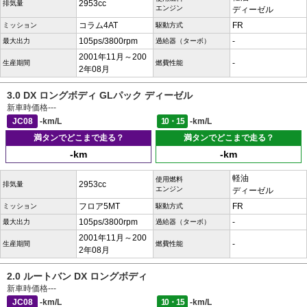
2953cc
排気量
エンジン
ディーゼル
コラム4AT
FR
ミッション
駆動方式
105ps/3800rpm
-
最大出力
過給器（ターボ）
2001年11月～200
-
生産期間
燃費性能
2年08月
3.0 DX ロングボディ GLパック ディーゼル
新車時価格
---
JC08
-km/L
10・15
-km/L
満タンでどこまで走る？
満タンでどこまで走る？
-km
-km
軽油
使用燃料
2953cc
排気量
エンジン
ディーゼル
フロア5MT
FR
ミッション
駆動方式
105ps/3800rpm
-
最大出力
過給器（ターボ）
2001年11月～200
-
生産期間
燃費性能
2年08月
2.0 ルートバン DX ロングボディ
新車時価格
---
JC08
-km/L
10・15
-km/L