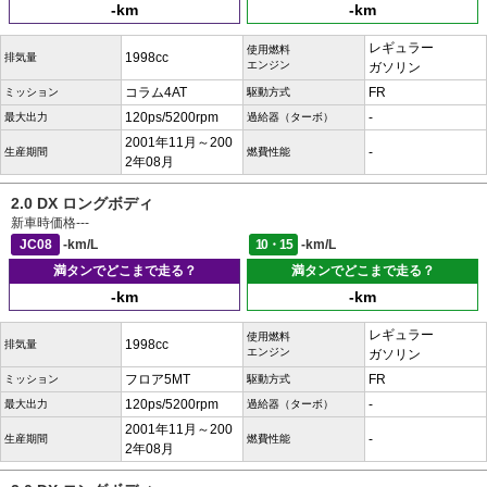
-km
-km
レギュラー
使用燃料
1998cc
排気量
エンジン
ガソリン
コラム4AT
FR
ミッション
駆動方式
120ps/5200rpm
-
最大出力
過給器（ターボ）
2001年11月～200
-
生産期間
燃費性能
2年08月
2.0 DX ロングボディ
新車時価格
---
JC08
-km/L
10・15
-km/L
満タンでどこまで走る？
満タンでどこまで走る？
-km
-km
レギュラー
使用燃料
1998cc
排気量
エンジン
ガソリン
フロア5MT
FR
ミッション
駆動方式
120ps/5200rpm
-
最大出力
過給器（ターボ）
2001年11月～200
-
生産期間
燃費性能
2年08月