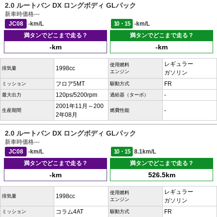
2.0 ルートバン DX ロングボディ GLパック
新車時価格
---
JC08
-km/L
10・15
-km/L
満タンでどこまで走る？
満タンでどこまで走る？
-km
-km
レギュラー
使用燃料
1998cc
排気量
エンジン
ガソリン
フロア5MT
FR
ミッション
駆動方式
120ps/5200rpm
-
最大出力
過給器（ターボ）
2001年11月～200
-
生産期間
燃費性能
2年08月
2.0 ルートバン DX ロングボディ GLパック
新車時価格
---
JC08
-km/L
10・15
8.1km/L
満タンでどこまで走る？
満タンでどこまで走る？
-km
526.5km
レギュラー
使用燃料
1998cc
排気量
エンジン
ガソリン
コラム4AT
FR
ミッション
駆動方式