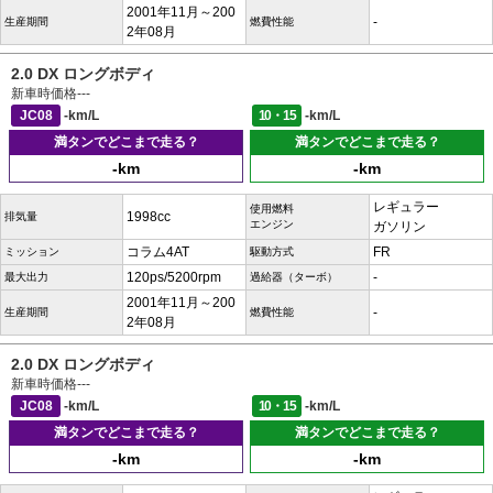
2001年11月～200
-
生産期間
燃費性能
2年08月
2.0 DX ロングボディ
新車時価格
---
JC08
-km/L
10・15
-km/L
満タンでどこまで走る？
満タンでどこまで走る？
-km
-km
レギュラー
使用燃料
1998cc
排気量
エンジン
ガソリン
コラム4AT
FR
ミッション
駆動方式
120ps/5200rpm
-
最大出力
過給器（ターボ）
2001年11月～200
-
生産期間
燃費性能
2年08月
2.0 DX ロングボディ
新車時価格
---
JC08
-km/L
10・15
-km/L
満タンでどこまで走る？
満タンでどこまで走る？
-km
-km