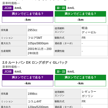
新車時価格
---
JC08
-km/L
10・15
-km/L
満タンでどこまで走る？
満タンでどこまで走る？
-km
-km
軽油
使用燃料
2953cc
排気量
エンジン
ディーゼル
フロア5MT
FR
ミッション
駆動方式
105ps/3800rpm
-
最大出力
過給器（ターボ）
2001年11月～200
-
生産期間
燃費性能
2年08月
2.0 ルートバン DX ロングボディ GLパック
新車時価格
---
JC08
-km/L
10・15
-km/L
満タンでどこまで走る？
満タンでどこまで走る？
-km
-km
レギュラー
使用燃料
1998cc
排気量
エンジン
ガソリン
コラム4AT
FR
ミッション
駆動方式
120ps/5200rpm
-
最大出力
過給器（ターボ）