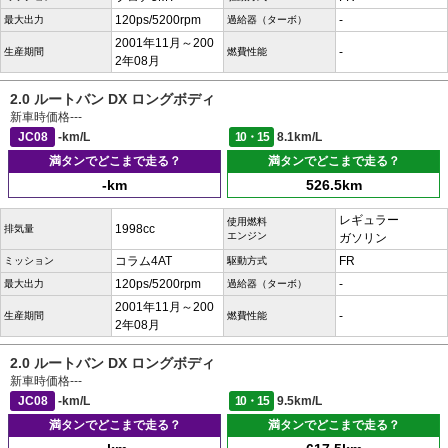
120ps/5200rpm
-
最大出力
過給器（ターボ）
2001年11月～200
-
生産期間
燃費性能
2年08月
2.0 ルートバン DX ロングボディ
新車時価格
---
JC08
-km/L
10・15
8.1km/L
満タンでどこまで走る？
満タンでどこまで走る？
-km
526.5km
レギュラー
使用燃料
1998cc
排気量
エンジン
ガソリン
コラム4AT
FR
ミッション
駆動方式
120ps/5200rpm
-
最大出力
過給器（ターボ）
2001年11月～200
-
生産期間
燃費性能
2年08月
2.0 ルートバン DX ロングボディ
新車時価格
---
JC08
-km/L
10・15
9.5km/L
満タンでどこまで走る？
満タンでどこまで走る？