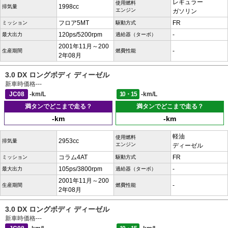
レギュラー
使用燃料
1998cc
排気量
エンジン
ガソリン
フロア5MT
FR
ミッション
駆動方式
120ps/5200rpm
-
最大出力
過給器（ターボ）
2001年11月～200
-
生産期間
燃費性能
2年08月
3.0 DX ロングボディ ディーゼル
新車時価格
---
JC08
-km/L
10・15
-km/L
満タンでどこまで走る？
満タンでどこまで走る？
-km
-km
軽油
使用燃料
2953cc
排気量
エンジン
ディーゼル
コラム4AT
FR
ミッション
駆動方式
105ps/3800rpm
-
最大出力
過給器（ターボ）
2001年11月～200
-
生産期間
燃費性能
2年08月
3.0 DX ロングボディ ディーゼル
新車時価格
---