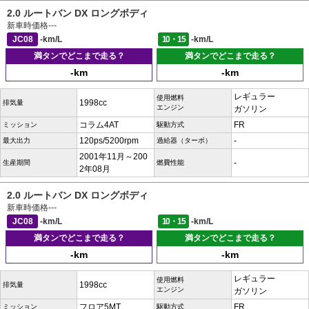
2.0 ルートバン DX ロングボディ
新車時価格
---
JC08
-km/L
10・15
-km/L
満タンでどこまで走る？
満タンでどこまで走る？
-km
-km
レギュラー
使用燃料
1998cc
排気量
エンジン
ガソリン
コラム4AT
FR
ミッション
駆動方式
120ps/5200rpm
-
最大出力
過給器（ターボ）
2001年11月～200
-
生産期間
燃費性能
2年08月
2.0 ルートバン DX ロングボディ
新車時価格
---
JC08
-km/L
10・15
-km/L
満タンでどこまで走る？
満タンでどこまで走る？
-km
-km
レギュラー
使用燃料
1998cc
排気量
エンジン
ガソリン
フロア5MT
FR
ミッション
駆動方式