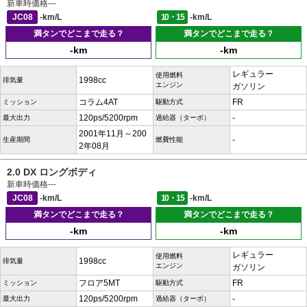
新車時価格
---
JC08
-km/L
10・15
-km/L
満タンでどこまで走る？
満タンでどこまで走る？
-km
-km
レギュラー
使用燃料
1998cc
排気量
エンジン
ガソリン
コラム4AT
FR
ミッション
駆動方式
120ps/5200rpm
-
最大出力
過給器（ターボ）
2001年11月～200
-
生産期間
燃費性能
2年08月
2.0 DX ロングボディ
新車時価格
---
JC08
-km/L
10・15
-km/L
満タンでどこまで走る？
満タンでどこまで走る？
-km
-km
レギュラー
使用燃料
1998cc
排気量
エンジン
ガソリン
フロア5MT
FR
ミッション
駆動方式
120ps/5200rpm
-
最大出力
過給器（ターボ）