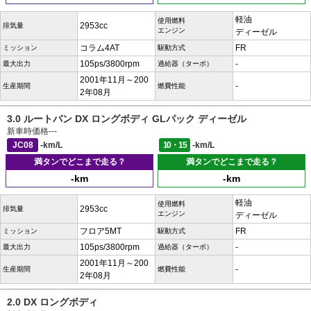
軽油
使用燃料
2953cc
排気量
エンジン
ディーゼル
コラム4AT
FR
ミッション
駆動方式
105ps/3800rpm
-
最大出力
過給器（ターボ）
2001年11月～200
-
生産期間
燃費性能
2年08月
3.0 ルートバン DX ロングボディ GLパック ディーゼル
新車時価格
---
JC08
-km/L
10・15
-km/L
満タンでどこまで走る？
満タンでどこまで走る？
-km
-km
軽油
使用燃料
2953cc
排気量
エンジン
ディーゼル
フロア5MT
FR
ミッション
駆動方式
105ps/3800rpm
-
最大出力
過給器（ターボ）
2001年11月～200
-
生産期間
燃費性能
2年08月
2.0 DX ロングボディ