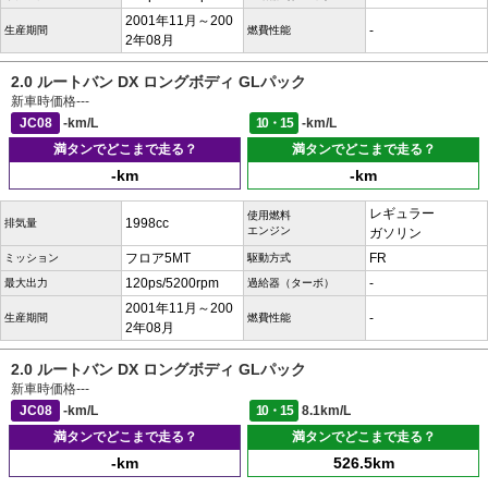
2001年11月～200
-
生産期間
燃費性能
2年08月
2.0 ルートバン DX ロングボディ GLパック
新車時価格
---
JC08
-km/L
10・15
-km/L
満タンでどこまで走る？
満タンでどこまで走る？
-km
-km
レギュラー
使用燃料
1998cc
排気量
エンジン
ガソリン
フロア5MT
FR
ミッション
駆動方式
120ps/5200rpm
-
最大出力
過給器（ターボ）
2001年11月～200
-
生産期間
燃費性能
2年08月
2.0 ルートバン DX ロングボディ GLパック
新車時価格
---
JC08
-km/L
10・15
8.1km/L
満タンでどこまで走る？
満タンでどこまで走る？
-km
526.5km