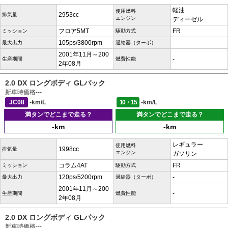
軽油
使用燃料
2953cc
排気量
エンジン
ディーゼル
フロア5MT
FR
ミッション
駆動方式
105ps/3800rpm
-
最大出力
過給器（ターボ）
2001年11月～200
-
生産期間
燃費性能
2年08月
2.0 DX ロングボディ GLパック
新車時価格
---
JC08
-km/L
10・15
-km/L
満タンでどこまで走る？
満タンでどこまで走る？
-km
-km
レギュラー
使用燃料
1998cc
排気量
エンジン
ガソリン
コラム4AT
FR
ミッション
駆動方式
120ps/5200rpm
-
最大出力
過給器（ターボ）
2001年11月～200
-
生産期間
燃費性能
2年08月
2.0 DX ロングボディ GLパック
新車時価格
---