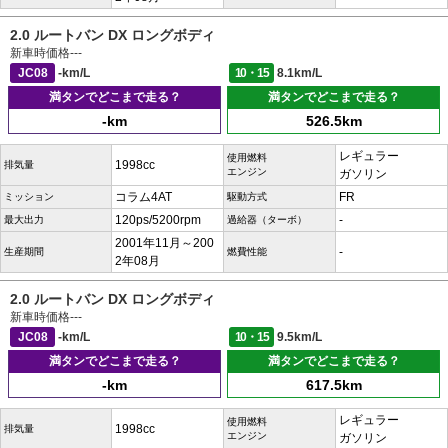
2.0 ルートバン DX ロングボディ
新車時価格
---
JC08
-km/L
10・15
8.1km/L
満タンでどこまで走る？
満タンでどこまで走る？
-km
526.5km
レギュラー
使用燃料
1998cc
排気量
エンジン
ガソリン
コラム4AT
FR
ミッション
駆動方式
120ps/5200rpm
-
最大出力
過給器（ターボ）
2001年11月～200
-
生産期間
燃費性能
2年08月
2.0 ルートバン DX ロングボディ
新車時価格
---
JC08
-km/L
10・15
9.5km/L
満タンでどこまで走る？
満タンでどこまで走る？
-km
617.5km
レギュラー
使用燃料
1998cc
排気量
エンジン
ガソリン