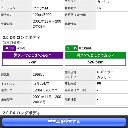
エンジン
ガソリン
フロア5MT
FR
ミッション
駆動方式
120ps/5200rpm
-
最大出力
過給器（ターボ）
2001年11月～200
-
生産期間
燃費性能
2年08月
2.0 DX ロングボディ
新車時価格
---
JC08
-km/L
10・15
8.1km/L
満タンでどこまで走る？
満タンでどこまで走る？
-km
526.5km
レギュラー
使用燃料
1998cc
排気量
エンジン
ガソリン
コラム4AT
FR
ミッション
駆動方式
120ps/5200rpm
-
最大出力
過給器（ターボ）
2001年11月～200
-
生産期間
燃費性能
2年08月
2.0 DX ロングボディ
新車時価格
---
中古車を検索する
JC08
-km/L
10・15
9.5km/L