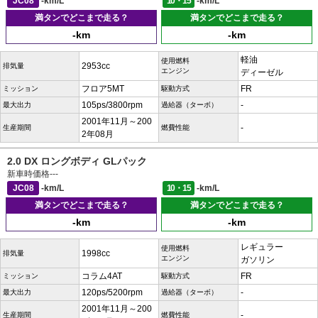
JC08
-km/L
10・15
-km/L
満タンでどこまで走る？
満タンでどこまで走る？
-km
-km
軽油
使用燃料
2953cc
排気量
エンジン
ディーゼル
フロア5MT
FR
ミッション
駆動方式
105ps/3800rpm
-
最大出力
過給器（ターボ）
2001年11月～200
-
生産期間
燃費性能
2年08月
2.0 DX ロングボディ GLパック
新車時価格
---
JC08
-km/L
10・15
-km/L
満タンでどこまで走る？
満タンでどこまで走る？
-km
-km
レギュラー
使用燃料
1998cc
排気量
エンジン
ガソリン
コラム4AT
FR
ミッション
駆動方式
120ps/5200rpm
-
最大出力
過給器（ターボ）
2001年11月～200
-
生産期間
燃費性能