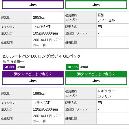
-km
-km
軽油
使用燃料
2953cc
排気量
エンジン
ディーゼル
フロア5MT
FR
ミッション
駆動方式
105ps/3800rpm
-
最大出力
過給器（ターボ）
2001年11月～200
-
生産期間
燃費性能
2年08月
2.0 ルートバン DX ロングボディ GLパック
新車時価格
---
JC08
-km/L
10・15
-km/L
満タンでどこまで走る？
満タンでどこまで走る？
-km
-km
レギュラー
使用燃料
1998cc
排気量
エンジン
ガソリン
コラム4AT
FR
ミッション
駆動方式
120ps/5200rpm
-
最大出力
過給器（ターボ）
2001年11月～200
-
生産期間
燃費性能
2年08月