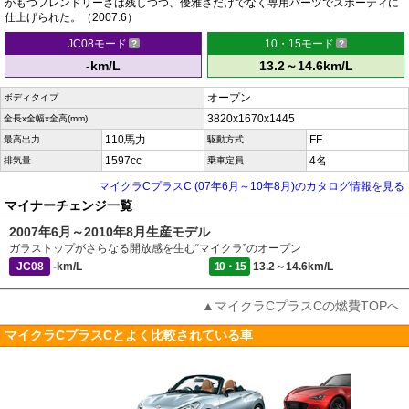
がもつフレンドリーさは残しつつ、優雅さだけでなく専用パーツでスポーティに
仕上げられた。（2007.6）
JC08モード
10・15モード
-km/L
13.2～14.6km/L
オープン
ボディタイプ
3820x1670x1445
全長x全幅x全高(mm)
110馬力
FF
最高出力
駆動方式
1597cc
4名
排気量
乗車定員
マイクラCプラスC (07年6月～10年8月)のカタログ情報を見る
マイナーチェンジ一覧
2007年6月～2010年8月生産モデル
ガラストップがさらなる開放感を生む“マイクラ”のオープン
JC08
-km/L
10・15
13.2～14.6km/L
▲マイクラCプラスCの燃費TOPへ
マイクラCプラスCとよく比較されている車