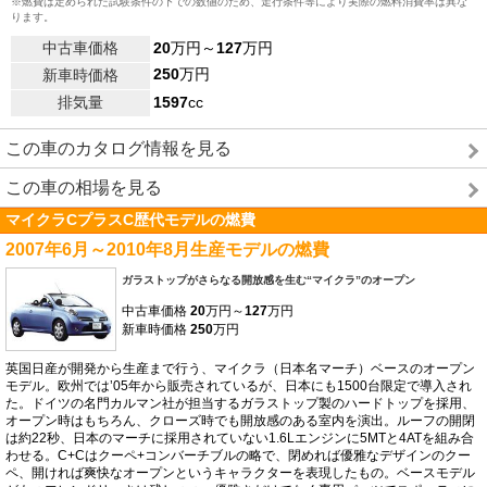
※燃費は定められた試験条件の下での数値のため、走行条件等により実際の燃料消費率は異な
ります。
中古車価格
20
万円～
127
万円
250
万円
新車時価格
排気量
1597
cc
この車のカタログ情報を見る
この車の相場を見る
マイクラCプラスC歴代モデルの燃費
2007年6月～2010年8月生産モデルの燃費
ガラストップがさらなる開放感を生む“マイクラ”のオープン
中古車価格
20
万円～
127
万円
新車時価格
250
万円
英国日産が開発から生産まで行う、マイクラ（日本名マーチ）ベースのオープン
モデル。欧州では’05年から販売されているが、日本にも1500台限定で導入され
た。ドイツの名門カルマン社が担当するガラストップ製のハードトップを採用、
オープン時はもちろん、クローズ時でも開放感のある室内を演出。ルーフの開閉
は約22秒、日本のマーチに採用されていない1.6Lエンジンに5MTと4ATを組み合
わせる。C+Cはクーペ+コンバーチブルの略で、閉めれば優雅なデザインのクー
ペ、開ければ爽快なオープンというキャラクターを表現したもの。ベースモデル