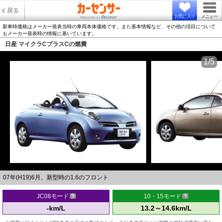
戻る
お気に入り
メニュー
新車時価格はメーカー発表当時の車両本体価格です。また基本情報など、その他の項目について
もメーカー発表時の情報に基いています。
日産 マイクラCプラスCの燃費
1/5
07年(H19)6月、新型時の1.6のフロント
JC08モード
10・15モード
-km/L
13.2～14.6km/L