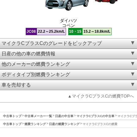
ダイハツ
コペン
JC08
22.2～25.2km/L
10・15
15.2～18.8km/L
マイクラCプラスCのグレードをピックアップ
日産の他の車の燃費情報
他のメーカーの燃費ランキング
ボディタイプ別燃費ランキング
車を売却する
▲マイクラCプラスCの燃費TOPへ
中古車トップ
中古車メーカー一覧
日産の中古車
マイクラCプラスCの中古車
マイクラCプ
中古車トップ
燃費ランキング
日産の燃費ランキング
マイクラCプラスCの燃費