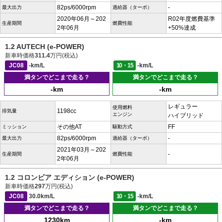
82ps/6000rpm
-
最大出力
過給器（ターボ）
2020年06月～202
R02年度燃費基準
生産期間
燃費性能
2年06月
+50%達成
1.2 AUTECH (e-POWER)
新車時価格
311.4
万円(税込)
JC08
-km/L
10・15
-km/L
満タンでどこまで走る？
満タンでどこまで走る？
-km
-km
レギュラー
使用燃料
1198cc
排気量
エンジン
ハイブリッド
その他AT
FF
ミッション
駆動方式
82ps/6000rpm
-
最大出力
過給器（ターボ）
2021年03月～202
-
生産期間
燃費性能
2年06月
1.2 コロンビア エディション (e-POWER)
新車時価格
297
万円(税込)
JC08
30.0km/L
10・15
-km/L
満タンでどこまで走る？
満タンでどこまで走る？
1230km
-km