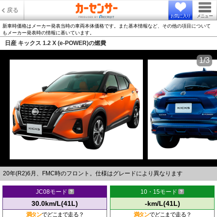
戻る
お気に入り
メニュー
新車時価格はメーカー発表当時の車両本体価格です。また基本情報など、その他の項目について
もメーカー発表時の情報に基いています。
日産 キックス 1.2 X (e-POWER)の燃費
1/3
20年(R2)6月、FMC時のフロント。仕様はグレードにより異なります
JC08モード
10・15モード
30.0km/L(41L)
-km/L(41L)
満タン
でどこまで走る？
満タン
でどこまで走る？