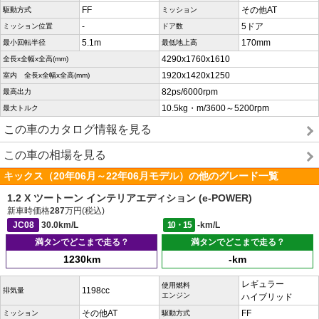
FF
その他AT
駆動方式
ミッション
-
5ドア
ミッション位置
ドア数
5.1m
170mm
最小回転半径
最低地上高
4290x1760x1610
全長x全幅x全高(mm)
1920x1420x1250
室内 全長x全幅x全高(mm)
82ps/6000rpm
最高出力
10.5kg・m/3600～5200rpm
最大トルク
この車のカタログ情報を見る
この車の相場を見る
キックス（20年06月～22年06月モデル）の他のグレード一覧
1.2 X ツートーン インテリアエディション (e-POWER)
新車時価格
287
万円(税込)
JC08
30.0km/L
10・15
-km/L
満タンでどこまで走る？
満タンでどこまで走る？
1230km
-km
レギュラー
使用燃料
1198cc
排気量
エンジン
ハイブリッド
その他AT
FF
ミッション
駆動方式