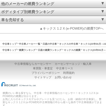
他のメーカーの燃費ランキング
ボディタイプ別燃費ランキング
車を売却する
▲キックス 1.2 X (e-POWER)の燃費TOPへ
中古車トップ
中古車メーカー一覧
日産の中古車
キックスの中古車
キックス(20年06月～2
中古車トップ
燃費ランキング
日産の燃費ランキング
キックスの燃費
キックス(20年06月～
中古車情報ならカーセンサー
カーセンサーエッジ・輸入車
車買取・車査定
中古車リース
プライバシーポリシー
利用規約
サイトマップ
お問い合わせ
燃費のいい車を探すなら、中古車・中古車情報のカーセンサー！キックス 1.2 X (e-
POWER)の燃費が分かります。
お気に入りのキックスモデルやグレードを見つけたら、お得・納得の中古車探し。豊
富なキックス 1.2 X (e-POWER)中古車情報の中から様々な条件で中古車検索ができま
す。