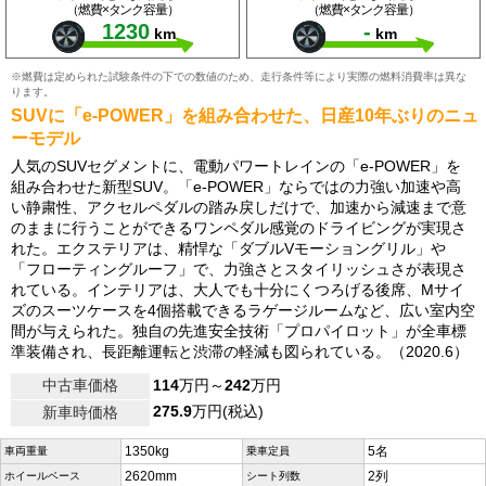
（燃費×タンク容量）
（燃費×タンク容量）
1230
-
km
km
※燃費は定められた試験条件の下での数値のため、走行条件等により実際の燃料消費率は異な
ります。
SUVに「e-POWER」を組み合わせた、日産10年ぶりのニュ
ーモデル
人気のSUVセグメントに、電動パワートレインの「e-POWER」を
組み合わせた新型SUV。「e-POWER」ならではの力強い加速や高
い静粛性、アクセルペダルの踏み戻しだけで、加速から減速まで意
のままに行うことができるワンペダル感覚のドライビングが実現さ
れた。エクステリアは、精悍な「ダブルVモーショングリル」や
「フローティングルーフ」で、力強さとスタイリッシュさが表現さ
れている。インテリアは、大人でも十分にくつろげる後席、Mサイ
ズのスーツケースを4個搭載できるラゲージルームなど、広い室内空
間が与えられた。独自の先進安全技術「プロパイロット」が全車標
準装備され、長距離運転と渋滞の軽減も図られている。（2020.6）
中古車価格
114
万円～
242
万円
275.9
万円(税込)
新車時価格
1350kg
5名
車両重量
乗車定員
2620mm
2列
ホイールベース
シート列数