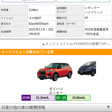
レギュラー
使用燃料
1198cc
排気量
エンジン
ハイブリッド
その他AT
FF
ミッション
駆動方式
82ps/6000rpm
-
最大出力
過給器（ターボ）
2021年11月～202
R02年度燃費基準
生産期間
燃費性能
2年06月
+50%達成
▲キックス 1.2 X (e-POWER)の燃費TOPへ
キックスとよく比較されている車
ダイハツ
ロッキー
JC08
21.2km/L
10・15
10.0km/L
日産の他の車の燃費情報