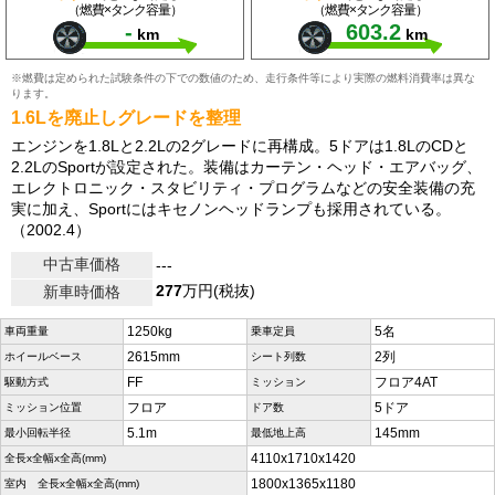
（燃費×タンク容量）
（燃費×タンク容量）
-
603.2
km
km
※燃費は定められた試験条件の下での数値のため、走行条件等により実際の燃料消費率は異な
ります。
1.6Lを廃止しグレードを整理
エンジンを1.8Lと2.2Lの2グレードに再構成。5ドアは1.8LのCDと
2.2LのSportが設定された。装備はカーテン・ヘッド・エアバッグ、
エレクトロニック・スタビリティ・プログラムなどの安全装備の充
実に加え、Sportにはキセノンヘッドランプも採用されている。
（2002.4）
中古車価格
---
277
万円(税抜)
新車時価格
1250kg
5名
車両重量
乗車定員
2615mm
2列
ホイールベース
シート列数
FF
フロア4AT
駆動方式
ミッション
フロア
5ドア
ミッション位置
ドア数
5.1m
145mm
最小回転半径
最低地上高
4110x1710x1420
全長x全幅x全高(mm)
1800x1365x1180
室内 全長x全幅x全高(mm)