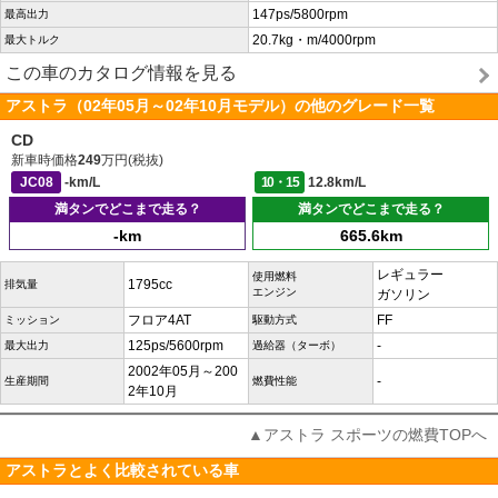
147ps/5800rpm
最高出力
20.7kg・m/4000rpm
最大トルク
この車のカタログ情報を見る
アストラ（02年05月～02年10月モデル）の他のグレード一覧
CD
新車時価格
249
万円(税抜)
JC08
-km/L
10・15
12.8km/L
満タンでどこまで走る？
満タンでどこまで走る？
-km
665.6km
レギュラー
使用燃料
1795cc
排気量
エンジン
ガソリン
フロア4AT
FF
ミッション
駆動方式
125ps/5600rpm
-
最大出力
過給器（ターボ）
2002年05月～200
-
生産期間
燃費性能
2年10月
▲アストラ スポーツの燃費TOPへ
アストラとよく比較されている車