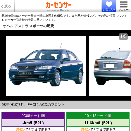
戻る
お気に入り
メニュー
新車時価格はメーカー発表当時の車両本体価格です。また基本情報など、その他の項目について
もメーカー発表時の情報に基いています。
オペル アストラ スポーツの燃費
1/5
98年(H10)7月、FMC時のCDのフロント
JC08モード
10・15モード
-km/L(52L)
11.6km/L(52L)
満タン
でどこまで走る？
満タン
でどこまで走る？