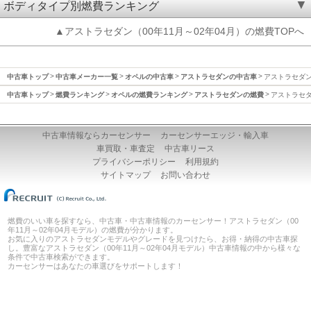
ボディタイプ別燃費ランキング
▲アストラセダン（00年11月～02年04月）の燃費TOPへ
中古車トップ
中古車メーカー一覧
オペルの中古車
アストラセダンの中古車
アストラセダン(
中古車トップ
燃費ランキング
オペルの燃費ランキング
アストラセダンの燃費
アストラセダン
中古車情報ならカーセンサー
カーセンサーエッジ・輸入車
車買取・車査定
中古車リース
プライバシーポリシー
利用規約
サイトマップ
お問い合わせ
燃費のいい車を探すなら、中古車・中古車情報のカーセンサー！アストラセダン（00
年11月～02年04月モデル）の燃費が分かります。
お気に入りのアストラセダンモデルやグレードを見つけたら、お得・納得の中古車探
し。豊富なアストラセダン（00年11月～02年04月モデル）中古車情報の中から様々な
条件で中古車検索ができます。
カーセンサーはあなたの車選びをサポートします！