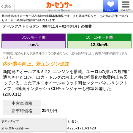
戻る
お気に入り
メニュー
新車時価格はメーカー発表当時の車両本体価格です。また基本情報など、その他の項目について
もメーカー発表時の情報に基いています。
オペル アストラセダン（00年11月～02年04月）の燃費
JC08モード
10・15モード
-km/L
12.8km/L
※燃費は定められた試験条件の下での数値のため、走行条件等により実際の燃料消費率は異な
ります。
内外装を向上、新エンジン追加
新開発のオールアルミ2.2Lエンジンを搭載。ユーロ4の排ガス規制に
適合させたほか、出力・トルクの向上と共に軽量化や燃費向上も図
っている。またアルミホイールやウッド調センターパネル＆シフト
ノブ、6連奏インダッシュCDチェンジャーも標準装備した。
(2000.11)
中古車価格
---
254
万円
新車時価格
セダン
ボディタイプ
4225x1710x1420
全長x全幅x全高(mm)