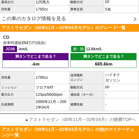
125馬力
FF
最高出力
駆動方式
1795cc
5名
排気量
乗車定員
この車のカタログ情報を見る
アストラセダン（00年11月～02年04月モデル）のグレード一覧
CD
新車時価格
254
万円(税抜)
JC08
-km/L
10・15
12.8km/L
満タンでどこまで走る？
満タンでどこまで走る？
-km
665.6km
ハイオク
使用燃料
1795cc
排気量
エンジン
ガソリン
フロア4AT
FF
ミッション
駆動方式
125ps/5600rpm
-
最大出力
過給器（ターボ）
2000年11月～200
-
生産期間
燃費性能
2年04月
▲アストラセダン（00年11月～02年04月）の燃費TOPへ
アストラセダン（00年11月～02年04月モデル）の他のマイナーチェ
ンジ一覧