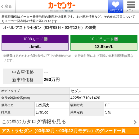
戻る
お気に入り
メニュー
新車時価格はメーカー発表当時の車両本体価格です。また基本情報など、その他の項目について
もメーカー発表時の情報に基いています。
オペル アストラセダン（03年08月～03年12月）の燃費
JC08モード
10・15モード
-km/L
12.8km/L
※燃費は定められた試験条件の下での数値のため、走行条件等により実際の燃料消費率は異な
ります。
中古車価格
---
263
万円
新車時価格
セダン
ボディタイプ
4225x1710x1420
全長x全幅x全高(mm)
125馬力
FF
最高出力
駆動方式
1795cc
5名
排気量
乗車定員
この車のカタログ情報を見る
アストラセダン（03年08月～03年12月モデル）のグレード一覧