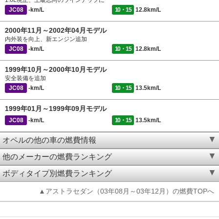
1.6L廃止、上級志向のラインナップに
JC08
-km/L
10・15
12.8km/L
2000年11月～2002年04月モデル
内外装を向上、新エンジン追加
JC08
-km/L
10・15
12.8km/L
1999年10月～2000年10月モデル
安全装備を追加
JC08
-km/L
10・15
13.5km/L
1999年01月～1999年09月モデル
JC08
-km/L
10・15
13.5km/L
オペルの他の車の燃費情報
他のメーカーの燃費ランキング
ボディタイプ別燃費ランキング
▲アストラセダン（03年08月～03年12月）の燃費TOPへ