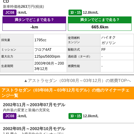
CD
新車時価格
263
万円(税抜)
JC08
-km/L
10・15
12.8km/L
満タンでどこまで走る？
満タンでどこまで走る？
-km
665.6km
ハイオク
使用燃料
1795cc
排気量
エンジン
ガソリン
フロア4AT
FF
ミッション
駆動方式
125ps/5600rpm
-
最大出力
過給器（ターボ）
2003年08月～200
-
生産期間
燃費性能
3年12月
▲アストラセダン（03年08月～03年12月）の燃費TOPへ
アストラセダン（03年08月～03年12月モデル）の他のマイナーチェ
ンジ一覧
2002年11月～2003年07月モデル
内外装の変更と装備の充実化
JC08
-km/L
10・15
12.8km/L
2002年05月～2002年10月モデル