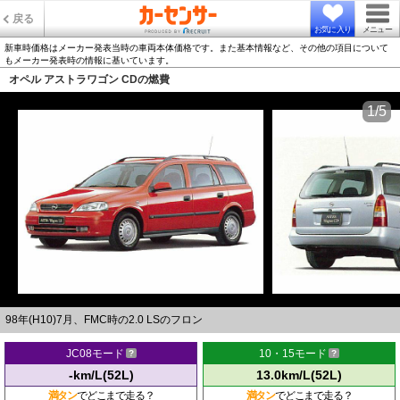
戻る
お気に入り
メニュー
新車時価格はメーカー発表当時の車両本体価格です。また基本情報など、その他の項目について
もメーカー発表時の情報に基いています。
オペル アストラワゴン CDの燃費
1/5
98年(H10)7月、FMC時の2.0 LSのフロン
JC08モード
10・15モード
-km/L(52L)
13.0km/L(52L)
満タン
でどこまで走る？
満タン
でどこまで走る？