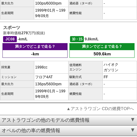
100ps/6000rpm
-
最大出力
過給器（ターボ）
1999年01月～199
-
生産期間
燃費性能
9年09月
スポーツ
新車時価格
279
万円(税抜)
JC08
-km/L
10・15
9.8km/L
満タンでどこまで走る？
満タンでどこまで走る？
-km
509.6km
ハイオク
使用燃料
1998cc
排気量
エンジン
ガソリン
フロア4AT
FF
ミッション
駆動方式
136ps/5600rpm
-
最大出力
過給器（ターボ）
1999年01月～199
-
生産期間
燃費性能
9年09月
▲アストラワゴン CDの燃費TOPへ
アストラワゴンの他のモデルの燃費情報
オペルの他の車の燃費情報