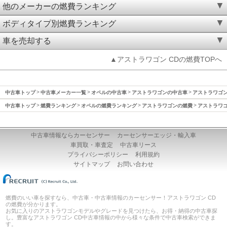
他のメーカーの燃費ランキング
ボディタイプ別燃費ランキング
車を売却する
▲アストラワゴン CDの燃費TOPへ
中古車トップ
中古車メーカー一覧
オペルの中古車
アストラワゴンの中古車
アストラワゴン(
中古車トップ
燃費ランキング
オペルの燃費ランキング
アストラワゴンの燃費
アストラワゴン
中古車情報ならカーセンサー
カーセンサーエッジ・輸入車
車買取・車査定
中古車リース
プライバシーポリシー
利用規約
サイトマップ
お問い合わせ
燃費のいい車を探すなら、中古車・中古車情報のカーセンサー！アストラワゴン CD
の燃費が分かります。
お気に入りのアストラワゴンモデルやグレードを見つけたら、お得・納得の中古車探
し。豊富なアストラワゴン CD中古車情報の中から様々な条件で中古車検索ができま
す。