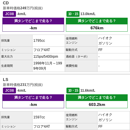
CD
新車時価格
249
万円(税抜)
JC08
-km/L
10・15
13.0km/L
満タンでどこまで走る？
満タンでどこまで走る？
-km
676km
ハイオク
使用燃料
1795cc
排気量
エンジン
ガソリン
フロア4AT
FF
ミッション
駆動方式
115ps/5400rpm
-
最大出力
過給器（ターボ）
1998年11月～199
-
生産期間
燃費性能
9年09月
LS
新車時価格
231
万円(税抜)
JC08
-km/L
10・15
11.6km/L
満タンでどこまで走る？
満タンでどこまで走る？
-km
603.2km
ハイオク
使用燃料
1597cc
排気量
エンジン
ガソリン
フロア4AT
FF
ミッション
駆動方式