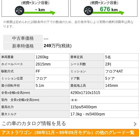
（燃費×タンク容量）
（燃費×タンク容量）
-
676
km
km
※燃費は定められた試験条件の下での数値のため、走行条件等により実際の燃料消費率は異な
ります。
中古車価格
---
249
万円(税抜)
新車時価格
1260kg
5名
車両重量
乗車定員
2615mm
2列
ホイールベース
シート列数
FF
フロア4AT
駆動方式
ミッション
フロア
5ドア
ミッション位置
ドア数
5.1m
145mm
最小回転半径
最低地上高
4290x1710x1515
全長x全幅x全高(mm)
-x-x-
室内 全長x全幅x全高(mm)
115ps/5400rpm
最高出力
17.3kg・m/3400rpm
最大トルク
この車のカタログ情報を見る
アストラワゴン（98年11月～99年09月モデル）の他のグレード一覧